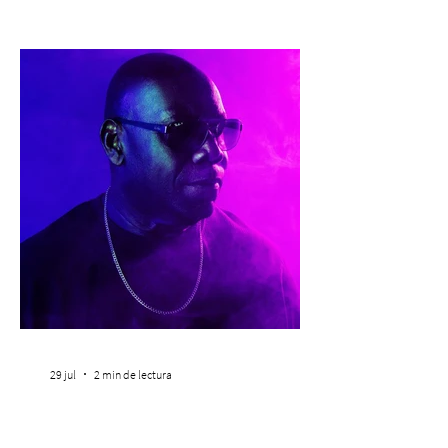
profesional a personas que viven la
experiencia del cáncer de mama y a sus
familias, además de impulsar la detección
temprana, porque la información también
es una forma de acompañar. Con este
propósito, la Corporación realizará la 17ª
Corrida por la Vida, e
29 jul
2 min de lectura
Carl Cox regresa a Chile
de la mano de La Feria con