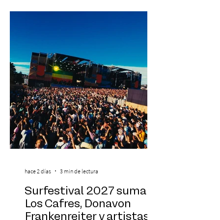
Antonella Orsini, Yoga Woman y más
exponentes que serán confirmados
próximamente. ExpoYoga se realizará los
días 17 y 18 de octubre de 2026 en el
Centro Cultural Estación Mapocho, espacio
que albergará durante dos jornadas una
pro
hace 2 días
3 min de lectura
Surfestival 2027 suma a
Los Cafres, Donavon
Frankenreiter y artistas