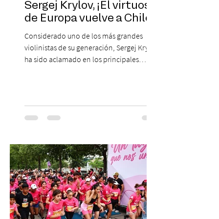
Sergej Krylov, ¡El virtuoso
de Europa vuelve a Chile!
Considerado uno de los más grandes
violinistas de su generación, Sergej Krylov
ha sido aclamado en los principales
escenarios del mundo, desde el
Concertgebouw de Ámsterdam hasta el
Teatro alla Scala de Milán. Ahora vuelve al
escenario del Teatro CA660 para
protagonizar una velada extraordinaria
donde se encontrarán dos de las obras
más fascinantes de la historia de la música:
Las Cuatro Estaciones de Antonio Vivaldi y
Las Cuatro Estaciones Porteñas de Astor
Piazzolla. Déja