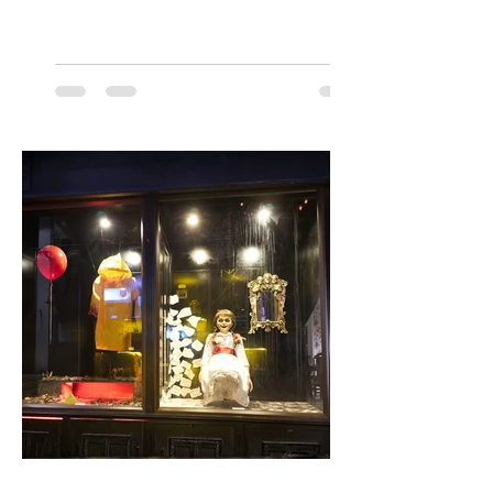
Orquesta Filodramática de Chile invita a
las familias chilenas a vivir una experiencia
musical única e inolvidable con motivo del
Día del Niño. El espectáculo Hollywood
Symphonic Kids reunirá a lo mejor del cine
de todos los tiempos en un concierto en
vivo que combinará una orquesta
sinfónica en pleno, coro y una
sorprendente puesta en escena pensada
especialmente pa