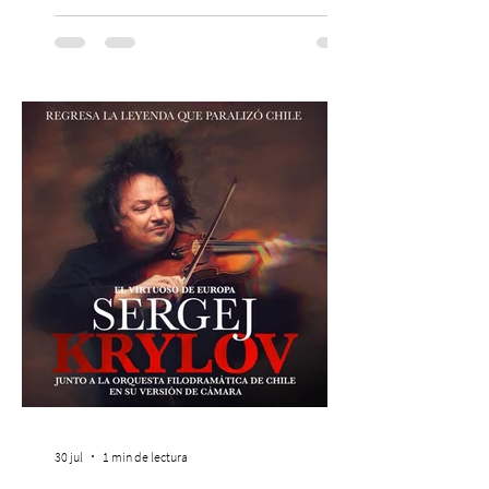
agrupación ícono de la Nueva Canción
Chilena conmemorará su legado de 60
años el próximo 27 de diciembre, a las
19:00 horas, en el Teatro Municipal de
Santiago. La celebración reunirá a la
máxima exponente de la música popular
peruana, Eva Ayllón, al Cuarteto Austral y
un repertorio que recorrerá seis décadas
de obras que transformaron l
30 jul
1 min de lectura