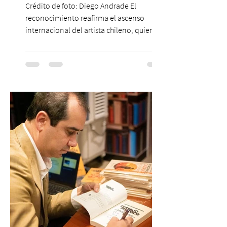
Crédito de foto: Diego Andrade El
reconocimiento reafirma el ascenso
internacional del artista chileno, quien
continúa impulsando el reggaetón chileno
en la escena global. MIAMI, FL (3 de agosto
de 2026) — FloyyMenor ha sido
reconocido por Billboard en su lista 21
Under 21 por tercer año consecutivo,
formando parte una vez más de la
selección anual de la publicación que
destaca a los artistas menores de 21 años
más influyentes de la industria musical.
Este reconocimiento reaf