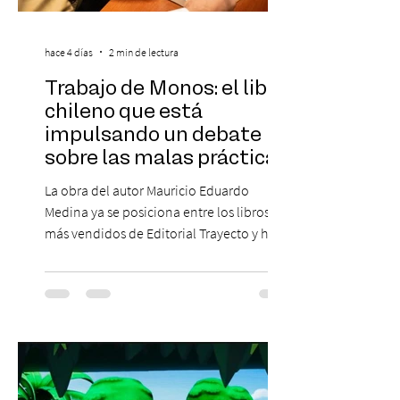
hace 4 días
2 min de lectura
Trabajo de Monos: el libro
chileno que está
impulsando un debate
sobre las malas prácticas
laborales y el futuro del
La obra del autor Mauricio Eduardo
trabajo
Medina ya se posiciona entre los libros
más vendidos de Editorial Trayecto y ha
dado origen a un decálogo de propuestas
para mejorar los procesos de selección
laboral en Chile. En un contexto donde el
agotamiento, la incertidumbre y las malas
experiencias laborales forman parte de la
realidad de miles de trabajadores, Trabajo
de Monos – Reflexiones de la Selva