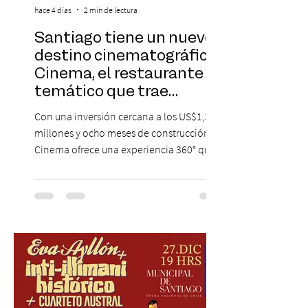
hace 4 días
2 min de lectura
Santiago tiene un nuevo
destino cinematográfico:
Cinema, el restaurante
temático que trae
Hollywood a Chile
Con una inversión cercana a los US$1,3
millones y ocho meses de construcción,
Cinema ofrece una experiencia 360° que
combina gastronomía, escenografía
cinematográfica y actores en vivo,
recreando algunos de los universos más
icónicos del cine. Patio Bellavista suma
una nueva atracción a su oferta
gastronómica y turística con la apertura de
Cinema, un restaurante temático
inspirado en el concepto de un museo de
Hollywood, que promete transportar a sus