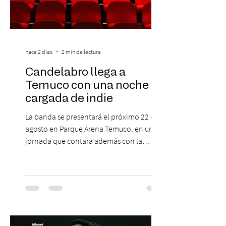
hace 2 días
2 min de lectura
Candelabro llega a
Temuco con una noche
cargada de indie
La banda se presentará el próximo 22 de
agosto en Parque Arena Temuco, en una
jornada que contará además con la
participación de los temuquenses “Todos
Mis Amigos Están Tristes”. El próximo 22 de
agosto, el Parque Arena Temuco será
escenario de una noche dedicada al indie
con la presentación de Candelabro,
banda que llegará a la capital de La
Araucanía para ofrecer un show cargado