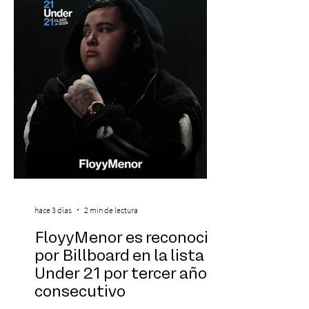
de energía, guitarras y canciones que han
marcado su breve pero exitosa trayectoria.
La jornad
hace 3 días
2 min de lectura
FloyyMenor es reconocido
por Billboard en la lista 21
Under 21 por tercer año
consecutivo