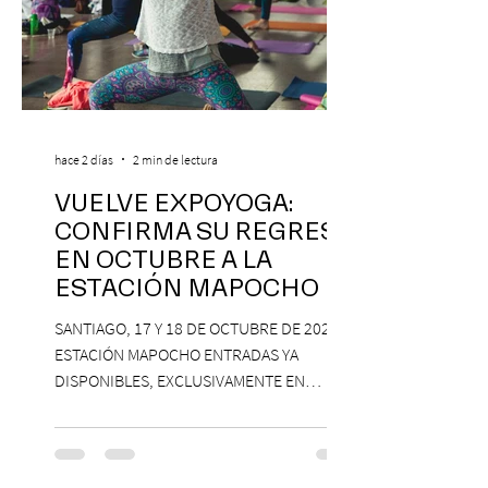
hace 2 días
2 min de lectura
VUELVE EXPOYOGA:
CONFIRMA SU REGRESO
EN OCTUBRE A LA
ESTACIÓN MAPOCHO
SANTIAGO, 17 Y 18 DE OCTUBRE DE 2026,
ESTACIÓN MAPOCHO ENTRADAS YA
DISPONIBLES, EXCLUSIVAMENTE EN
PASSLINE.COM ExpoYoga regresa en 2026
con una edición renovada que reunirá
yoga, bienestar y vida consciente, con la
participación de Paramsahej Singh,