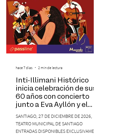
visitantes a distintos
hace 7 días
2 min de lectura
Inti-Illimani Histórico
inicia celebración de sus
60 años con concierto
junto a Eva Ayllón y el
Cuarteto Austral en el
SANTIAGO, 27 DE DICIEMBRE DE 2026,
Teatro Municipal de
TEATRO MUNICIPAL DE SANTIAGO
Santiago
ENTRADAS DISPONIBLES EXCLUSIVAMENTE
EN PASSLINE.COM DESDE LAS 14:00 HRS. La