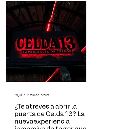
viernes 31 de julio, a las 13:00 horas, a
través de Passline. Hay artistas que marcan
una época y otros que construyen la
historia. Carl Cox pertenece a esta última
categoría. Considerado una de las figura
28 jul
2 min de lectura
¿Te atreves a abrir la
puerta de Celda 13? La
nuevaexperiencia