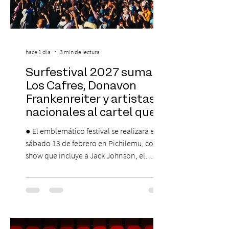
hace 1 día
3 min de lectura
Surfestival 2027 suma a
Los Cafres, Donavon
Frankenreiter y artistas
nacionales al cartel que
encabeza Jack Johnson
● El emblemático festival se realizará el
sábado 13 de febrero en Pichilemu, con un
show que incluye a Jack Johnson, el
máximo referente de la cultura del surf. ●
El lunes 10 de agosto comienza la
Preventa Exclusiva Santander con 30%
descuento (por 48 horas o hasta agotar
stock). Posterior a esta preventa exclusiva