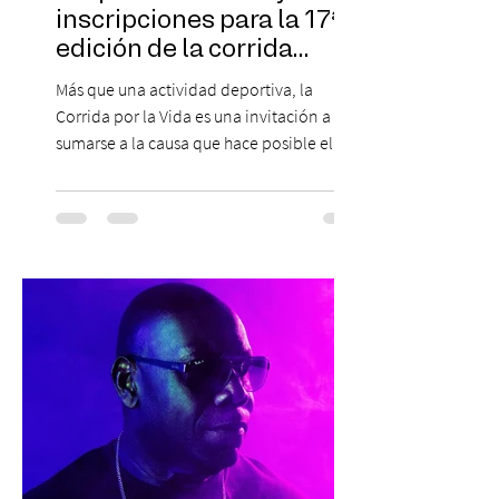
inscripciones para la 17ª
edición de la corrida
solidaria
Más que una actividad deportiva, la
Corrida por la Vida es una invitación a
sumarse a la causa que hace posible el
trabajo que Corporación Yo Mujer
desarrolla durante todo el año: brindar
orientación, contención y apoyo
profesional a personas que viven la
experiencia del cáncer de mama y a sus
familias, además de impulsar la detección
temprana, porque la información también
es una forma de acompañar. Con este
propósito, la Corporación realizará la 17ª
Corrida por la Vida, e