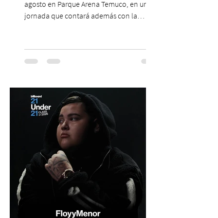
agosto en Parque Arena Temuco, en una
jornada que contará además con la
participación de los temuquenses “Todos
Mis Amigos Están Tristes”. El próximo 22 de
agosto, el Parque Arena Temuco será
escenario de una noche dedicada al indie
con la presentación de Candelabro,
banda que llegará a la capital de La
Araucanía para ofrecer un show cargado
de energía, guitarras y canciones que han
marcado su breve pero exitosa trayectoria.
La jornad