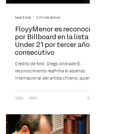
hace 3 días
2 min de lectura
FloyyMenor es reconocido
por Billboard en la lista 21
Under 21 por tercer año
consecutivo
Crédito de foto: Diego Andrade El
reconocimiento reafirma el ascenso
internacional del artista chileno, quien
continúa impulsando el reggaetón chileno
en la escena global. MIAMI, FL (3 de agosto
de 2026) — FloyyMenor ha sido
reconocido por Billboard en su lista 21
Under 21 por tercer año consecutivo,
formando parte una vez más de la
selección anual de la publicación que