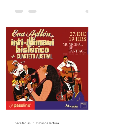
cinematográfica y actores en vivo,
recreando algunos de los universos más
icónicos del cine. Patio Bellavista suma
una nueva atracción a su oferta
gastronómica y turística con la apertura de
Cinema, un restaurante temático
inspirado en el concepto de un museo de
Hollywood, que promete transportar a sus
visitantes a distintos
hace 6 días
2 min de lectura