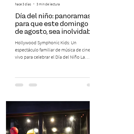
hace 3 días
3 min de lectura
Día del niño: panoramas
para que este domingo 09
de agosto, sea inolvidable
Hollywood Symphonic Kids: Un
espectáculo familiar de música de cine en
vivo para celebrar el Día del Niño La
Orquesta Filodramática de Chile invita a
las familias chilenas a vivir una experiencia
musical única e inolvidable con motivo del
Día del Niño. El espectáculo Hollywood
Symphonic Kids reunirá a lo mejor del cine
de todos los tiempos en un concierto en
vivo que combinará una orquesta
sinfónica en pleno, coro y una
sorprendente puesta en escena pensada
especialmente pa