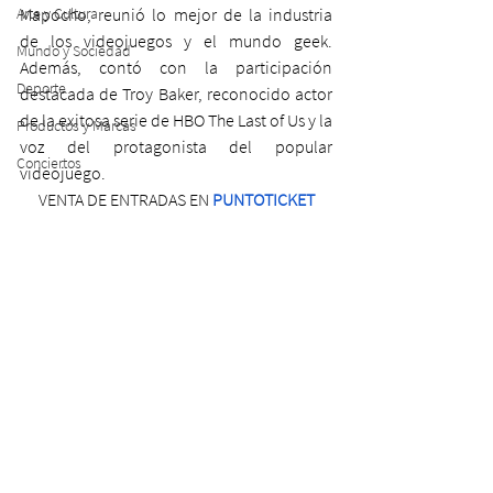
Arte y Cultura
Mapocho, reunió lo mejor de la industria 
de los videojuegos y el mundo geek. 
Mundo y Sociedad
Además, contó con la participación 
Deporte
destacada de Troy Baker, reconocido actor 
de la exitosa serie de HBO The Last of Us y la 
Productos y Marcas
voz del protagonista del popular 
Conciertos
videojuego.
VENTA DE ENTRADAS EN 
PUNTOTICKET