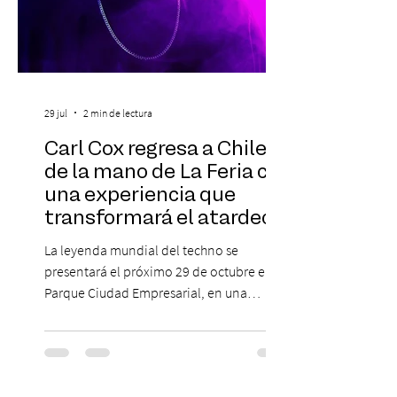
29 jul
2 min de lectura
Carl Cox regresa a Chile
de la mano de La Feria con
una experiencia que
transformará el atardecer
del jueves en una
La leyenda mundial del techno se
celebración de música
presentará el próximo 29 de octubre en
electrónica
Parque Ciudad Empresarial, en una
edición especial de ON TOUR que invita a
vivir una jornada de música, comunidad y
cultura electrónica desde las 18:00 horas.
Las entradas estarán disponibles desde el