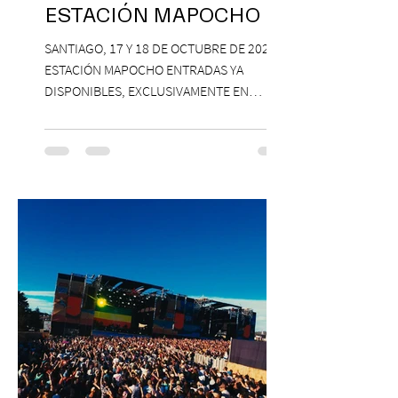
ESTACIÓN MAPOCHO
SANTIAGO, 17 Y 18 DE OCTUBRE DE 2026,
ESTACIÓN MAPOCHO ENTRADAS YA
DISPONIBLES, EXCLUSIVAMENTE EN
PASSLINE.COM ExpoYoga regresa en 2026
con una edición renovada que reunirá
yoga, bienestar y vida consciente, con la
participación de Paramsahej Singh,
Antonella Orsini, Yoga Woman y más
exponentes que serán confirmados
próximamente. ExpoYoga se realizará los
días 17 y 18 de octubre de 2026 en el
Centro Cultural Estación Mapocho, espacio
que albergará durante dos jornadas una
pro