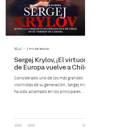
30 jul
1 min de lectura
Sergej Krylov, ¡El virtuoso
de Europa vuelve a Chile!
Considerado uno de los más grandes
violinistas de su generación, Sergej Krylov
ha sido aclamado en los principales
escenarios del mundo, desde el
Concertgebouw de Ámsterdam hasta el
Teatro alla Scala de Milán. Ahora vuelve al
escenario del Teatro CA660 para
protagonizar una velada extraordinaria