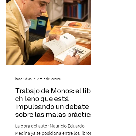
destaca a los artistas menores de 21 años
más influyentes de la industria musical.
Este reconocimiento reaf
hace 3 días
2 min de lectura
Trabajo de Monos: el libro
chileno que está
impulsando un debate
sobre las malas prácticas
laborales y el futuro del
La obra del autor Mauricio Eduardo
trabajo
Medina ya se posiciona entre los libros