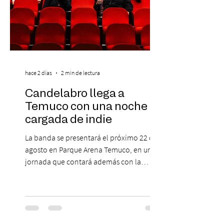
hace 2 días
2 min de lectura
Candelabro llega a
Temuco con una noche
cargada de indie
La banda se presentará el próximo 22 de
agosto en Parque Arena Temuco, en una
jornada que contará además con la
participación de los temuquenses “Todos
Mis Amigos Están Tristes”. El próximo 22 de
agosto, el Parque Arena Temuco será
escenario de una noche dedicada al indie
con la presentación de Candelabro,