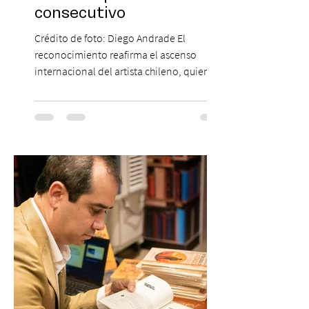
consecutivo
Crédito de foto: Diego Andrade El
reconocimiento reafirma el ascenso
internacional del artista chileno, quien
continúa impulsando el reggaetón chileno
en la escena global. MIAMI, FL (3 de agosto
de 2026) — FloyyMenor ha sido
reconocido por Billboard en su lista 21
Under 21 por tercer año consecutivo,
formando parte una vez más de la
selección anual de la publicación que
destaca a los artistas menores de 21 años
más influyentes de la industria musical.
Este reconocimiento reaf