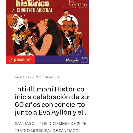
inspirado en el concepto de un museo de
Hollywood, que promete transportar a sus
visitantes a distintos
hace 7 días
2 min de lectura
Inti-Illimani Histórico
inicia celebración de sus
60 años con concierto
junto a Eva Ayllón y el
Cuarteto Austral en el
SANTIAGO, 27 DE DICIEMBRE DE 2026,
Teatro Municipal de
TEATRO MUNICIPAL DE SANTIAGO