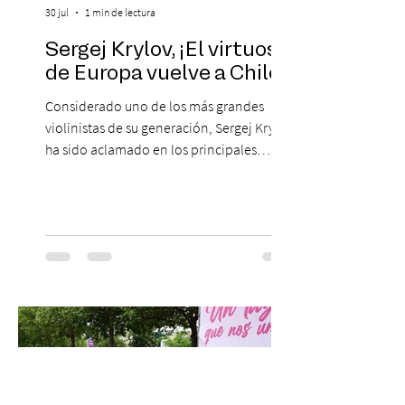
30 jul
1 min de lectura
Sergej Krylov, ¡El virtuoso
de Europa vuelve a Chile!
Considerado uno de los más grandes
violinistas de su generación, Sergej Krylov
ha sido aclamado en los principales
escenarios del mundo, desde el
Concertgebouw de Ámsterdam hasta el
Teatro alla Scala de Milán. Ahora vuelve al
escenario del Teatro CA660 para
protagonizar una velada extraordinaria
donde se encontrarán dos de las obras
más fascinantes de la historia de la música:
Las Cuatro Estaciones de Antonio Vivaldi y
Las Cuatro Estaciones Porteñas de Astor
Piazzolla. Déja