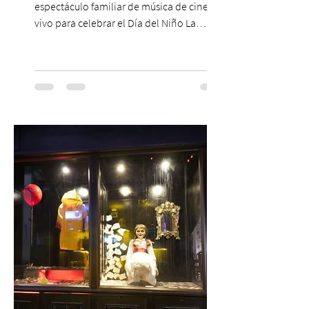
espectáculo familiar de música de cine en
vivo para celebrar el Día del Niño La
Orquesta Filodramática de Chile invita a
las familias chilenas a vivir una experiencia
musical única e inolvidable con motivo del
Día del Niño. El espectáculo Hollywood
Symphonic Kids reunirá a lo mejor del cine
de todos los tiempos en un concierto en
vivo que combinará una orquesta
sinfónica en pleno, coro y una
sorprendente puesta en escena pensada
especialmente pa