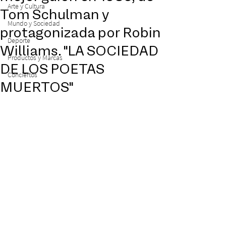
Arte y Cultura
Tom Schulman y
Mundo y Sociedad
protagonizada por Robin
Deporte
Williams. "LA SOCIEDAD
Productos y Marcas
DE LOS POETAS
Conciertos
MUERTOS"