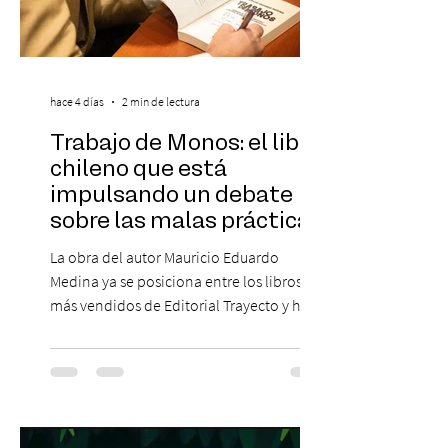
hace 4 días
2 min de lectura
Trabajo de Monos: el libro
chileno que está
impulsando un debate
sobre las malas prácticas
laborales y el futuro del
La obra del autor Mauricio Eduardo
trabajo
Medina ya se posiciona entre los libros
más vendidos de Editorial Trayecto y ha
dado origen a un decálogo de propuestas
para mejorar los procesos de selección
laboral en Chile. En un contexto donde el
agotamiento, la incertidumbre y las malas
experiencias laborales forman parte de la