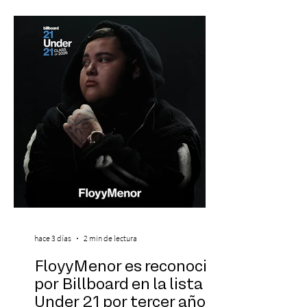
banda que llegará a la capital de La
Araucanía para ofrecer un show cargado
de energía, guitarras y canciones que han
marcado su breve pero exitosa trayectoria.
La jornad
hace 3 días
2 min de lectura
FloyyMenor es reconocido
por Billboard en la lista 21
Under 21 por tercer año