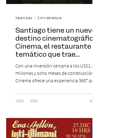
hace 4 días
2 min de lectura
Santiago tiene un nuevo
destino cinematográfico:
Cinema, el restaurante
temático que trae
Hollywood a Chile
Con una inversión cercana a los US$1,3
millones y ocho meses de construcción,
Cinema ofrece una experiencia 360° que
combina gastronomía, escenografía
cinematográfica y actores en vivo,
recreando algunos de los universos más
icónicos del cine. Patio Bellavista suma
una nueva atracción a su oferta
gastronómica y turística con la apertura de
Cinema, un restaurante temático