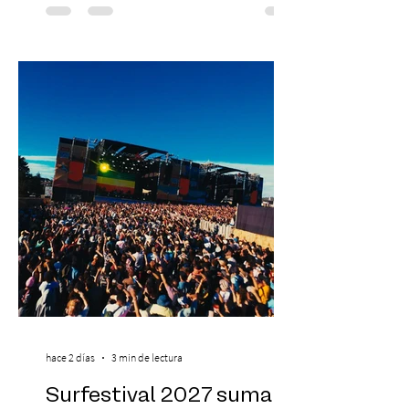
yoga, bienestar y vida consciente, con la
participación de Paramsahej Singh,
Antonella Orsini, Yoga Woman y más
exponentes que serán confirmados
próximamente. ExpoYoga se realizará los
días 17 y 18 de octubre de 2026 en el
Centro Cultural Estación Mapocho, espacio
que albergará durante dos jornadas una
pro
hace 2 días
3 min de lectura
Surfestival 2027 suma a