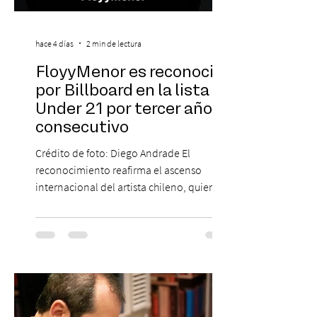
hace 4 días
2 min de lectura
FloyyMenor es reconocido
por Billboard en la lista 21
Under 21 por tercer año
consecutivo
Crédito de foto: Diego Andrade El
reconocimiento reafirma el ascenso
internacional del artista chileno, quien
continúa impulsando el reggaetón chileno
en la escena global. MIAMI, FL (3 de agosto
de 2026) — FloyyMenor ha sido
reconocido por Billboard en su lista 21
Under 21 por tercer año consecutivo,
formando parte una vez más de la
selección anual de la publicación que