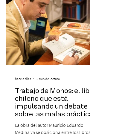
destaca a los artistas menores de 21 años
más influyentes de la industria musical.
Este reconocimiento reaf
hace 5 días
2 min de lectura
Trabajo de Monos: el libro
chileno que está
impulsando un debate
sobre las malas prácticas
laborales y el futuro del
La obra del autor Mauricio Eduardo
trabajo
Medina ya se posiciona entre los libros