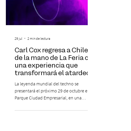
29 jul
2 min de lectura
Carl Cox regresa a Chile
de la mano de La Feria con
una experiencia que
transformará el atardecer
del jueves en una
La leyenda mundial del techno se
celebración de música
presentará el próximo 29 de octubre en
electrónica
Parque Ciudad Empresarial, en una
edición especial de ON TOUR que invita a
vivir una jornada de música, comunidad y
cultura electrónica desde las 18:00 horas.
Las entradas estarán disponibles desde el