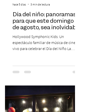
hace 5 días
3 min de lectura
Día del niño: panoramas
para que este domingo 09
de agosto, sea inolvidable
Hollywood Symphonic Kids: Un
espectáculo familiar de música de cine en
vivo para celebrar el Día del Niño La
Orquesta Filodramática de Chile invita a
las familias chilenas a vivir una experiencia
musical única e inolvidable con motivo del
Día del Niño. El espectáculo Hollywood
Symphonic Kids reunirá a lo mejor del cine
de todos los tiempos en un concierto en
vivo que combinará una orquesta
sinfónica en pleno, coro y una
sorprendente puesta en escena pensada
especialmente pa