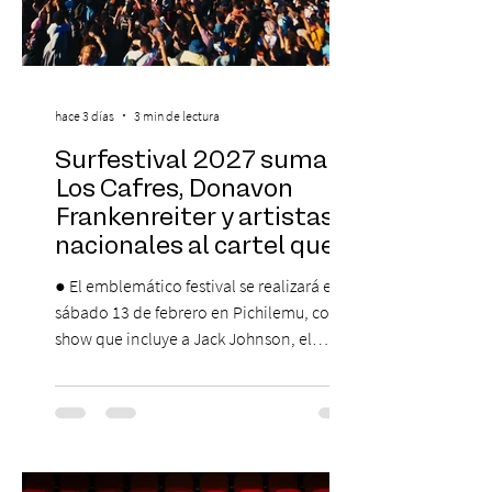
hace 3 días
3 min de lectura
Surfestival 2027 suma a
Los Cafres, Donavon
Frankenreiter y artistas
nacionales al cartel que
encabeza Jack Johnson
● El emblemático festival se realizará el
sábado 13 de febrero en Pichilemu, con un
show que incluye a Jack Johnson, el
máximo referente de la cultura del surf. ●
El lunes 10 de agosto comienza la
Preventa Exclusiva Santander con 30%
descuento (por 48 horas o hasta agotar
stock). Posterior a esta preventa exclusiva