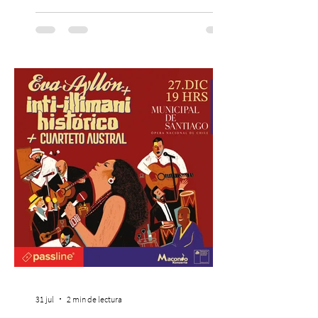
cinematográfica y actores en vivo,
recreando algunos de los universos más
icónicos del cine. Patio Bellavista suma
una nueva atracción a su oferta
gastronómica y turística con la apertura de
Cinema, un restaurante temático
inspirado en el concepto de un museo de
Hollywood, que promete transportar a sus
visitantes a distintos
31 jul
2 min de lectura