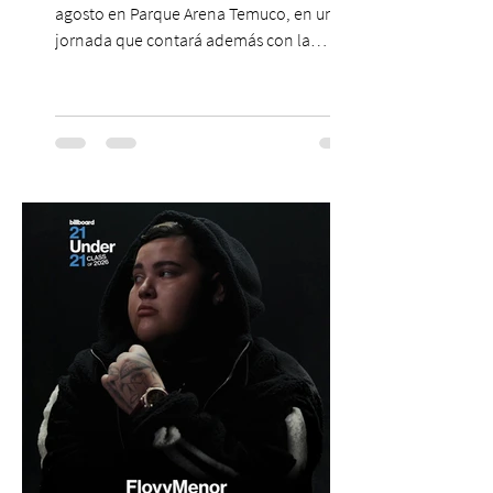
agosto en Parque Arena Temuco, en una
jornada que contará además con la
participación de los temuquenses “Todos
Mis Amigos Están Tristes”. El próximo 22 de
agosto, el Parque Arena Temuco será
escenario de una noche dedicada al indie
con la presentación de Candelabro,
banda que llegará a la capital de La
Araucanía para ofrecer un show cargado
de energía, guitarras y canciones que han
marcado su breve pero exitosa trayectoria.
La jornad