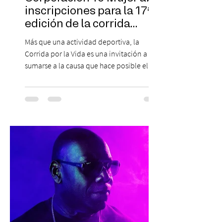
inscripciones para la 17ª
edición de la corrida
solidaria
Más que una actividad deportiva, la
Corrida por la Vida es una invitación a
sumarse a la causa que hace posible el
trabajo que Corporación Yo Mujer
desarrolla durante todo el año: brindar
orientación, contención y apoyo
profesional a personas que viven la
experiencia del cáncer de mama y a sus
familias, además de impulsar la detección
temprana, porque la información también
es una forma de acompañar. Con este
propósito, la Corporación realizará la 17ª
Corrida por la Vida, e