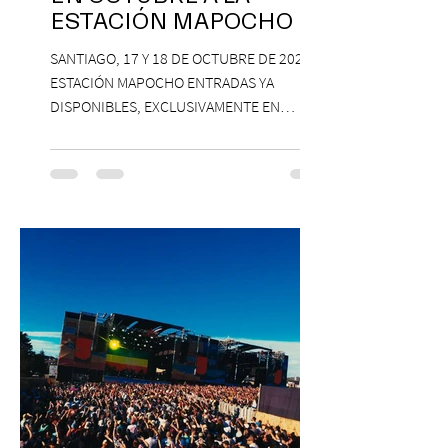
ESTACIÓN MAPOCHO
SANTIAGO, 17 Y 18 DE OCTUBRE DE 2026,
ESTACIÓN MAPOCHO ENTRADAS YA
DISPONIBLES, EXCLUSIVAMENTE EN
PASSLINE.COM ExpoYoga regresa en 2026
con una edición renovada que reunirá
yoga, bienestar y vida consciente, con la
participación de Paramsahej Singh,
Antonella Orsini, Yoga Woman y más
exponentes que serán confirmados
próximamente. ExpoYoga se realizará los
días 17 y 18 de octubre de 2026 en el
Centro Cultural Estación Mapocho, espacio
que albergará durante dos jornadas una
pro