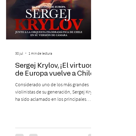
30 jul
1 min de lectura
Sergej Krylov, ¡El virtuoso
de Europa vuelve a Chile!
Considerado uno de los más grandes
violinistas de su generación, Sergej Krylov
ha sido aclamado en los principales
escenarios del mundo, desde el
Concertgebouw de Ámsterdam hasta el
Teatro alla Scala de Milán. Ahora vuelve al
escenario del Teatro CA660 para
protagonizar una velada extraordinaria