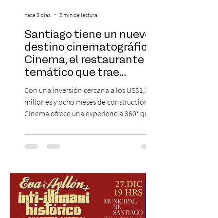
hace 3 días
2 min de lectura
Santiago tiene un nuevo
destino cinematográfico:
Cinema, el restaurante
temático que trae
Hollywood a Chile
Con una inversión cercana a los US$1,3
millones y ocho meses de construcción,
Cinema ofrece una experiencia 360° que
combina gastronomía, escenografía
cinematográfica y actores en vivo,
recreando algunos de los universos más
icónicos del cine. Patio Bellavista suma
una nueva atracción a su oferta
gastronómica y turística con la apertura de
Cinema, un restaurante temático
inspirado en el concepto de un museo de