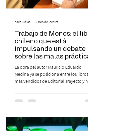
hace 3 días
2 min de lectura
Trabajo de Monos: el libro
chileno que está
impulsando un debate
sobre las malas prácticas
laborales y el futuro del
La obra del autor Mauricio Eduardo
trabajo
Medina ya se posiciona entre los libros
más vendidos de Editorial Trayecto y ha
dado origen a un decálogo de propuestas
para mejorar los procesos de selección
laboral en Chile. En un contexto donde el
agotamiento, la incertidumbre y las malas
experiencias laborales forman parte de la
realidad de miles de trabajadores, Trabajo
de Monos – Reflexiones de la Selva