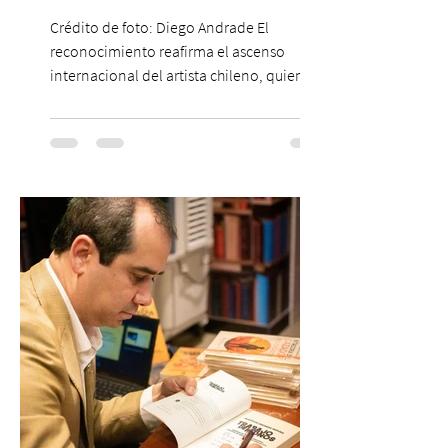
Crédito de foto: Diego Andrade El
reconocimiento reafirma el ascenso
internacional del artista chileno, quien
continúa impulsando el reggaetón chileno
en la escena global. MIAMI, FL (3 de agosto
de 2026) — FloyyMenor ha sido
reconocido por Billboard en su lista 21
Under 21 por tercer año consecutivo,
formando parte una vez más de la
selección anual de la publicación que
destaca a los artistas menores de 21 años
más influyentes de la industria musical.
Este reconocimiento reaf