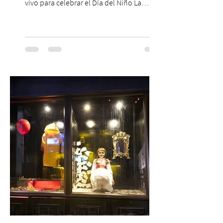
vivo para celebrar el Día del Niño La
Orquesta Filodramática de Chile invita a
las familias chilenas a vivir una experiencia
musical única e inolvidable con motivo del
Día del Niño. El espectáculo Hollywood
Symphonic Kids reunirá a lo mejor del cine
de todos los tiempos en un concierto en
vivo que combinará una orquesta
sinfónica en pleno, coro y una
sorprendente puesta en escena pensada
especialmente pa