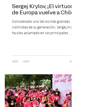
Sergej Krylov, ¡El virtuoso
de Europa vuelve a Chile!
Considerado uno de los más grandes
violinistas de su generación, Sergej Krylov
ha sido aclamado en los principales
escenarios del mundo, desde el
Concertgebouw de Ámsterdam hasta el
Teatro alla Scala de Milán. Ahora vuelve al
escenario del Teatro CA660 para
protagonizar una velada extraordinaria
donde se encontrarán dos de las obras
más fascinantes de la historia de la música:
Las Cuatro Estaciones de Antonio Vivaldi y
Las Cuatro Estaciones Porteñas de Astor
Piazzolla. Déja