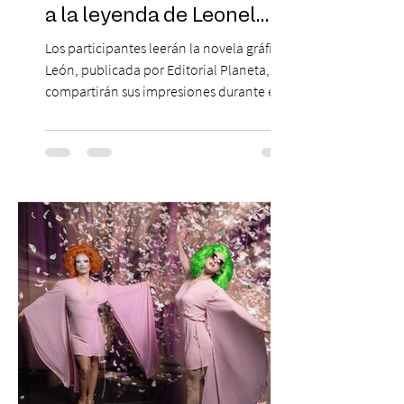
a la leyenda de Leonel
Sánchez
Los participantes leerán la novela gráfica
León, publicada por Editorial Planeta,
compartirán sus impresiones durante el
mes y cerrarán la experiencia conversando
con su autor, Mauricio "Yoyo" Salfate. El
fútbol, la literatura y la conversación se
unen en el Club de Lectura de Patio
Bellavista, iniciativa que durante julio
estará dedicada a León, la novela gráfica
del artista chileno Mauricio "Yoyo" Salfate,
que rescata la historia de Leonel Sánchez,
uno de los mayores ídolos