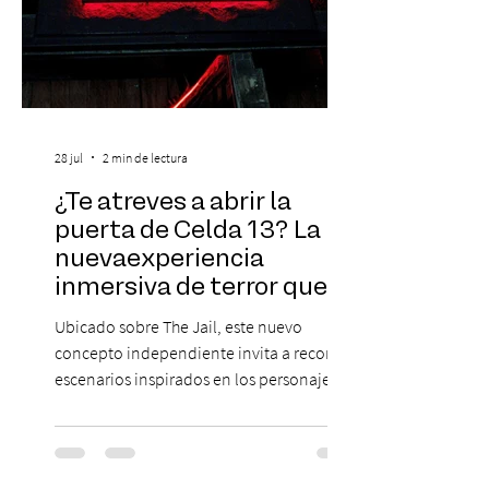
28 jul
2 min de lectura
¿Te atreves a abrir la
puerta de Celda 13? La
nuevaexperiencia
inmersiva de terror que
acaba de llegar aBarrio
Ubicado sobre The Jail, este nuevo
Italia
concepto independiente invita a recorrer
escenarios inspirados en los personajes
más icónicos del cine de terror, junto a una
carta de platos y cócteles temáticos. Dicen
que existe una sala donde fueron
encerrados los pacientes más peligrosos