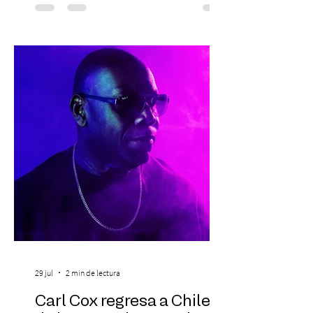
orientación, contención y apoyo
profesional a personas que viven la
experiencia del cáncer de mama y a sus
familias, además de impulsar la detección
temprana, porque la información también
es una forma de acompañar. Con este
propósito, la Corporación realizará la 17ª
Corrida por la Vida, e
29 jul
2 min de lectura
Carl Cox regresa a Chile