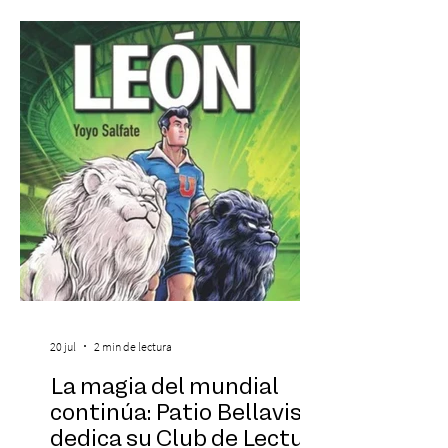
de la ficción. Nadie sabe cómo llegaron
allí. Sólo que nunca debieron compartir el
mismo lugar. Esa leyenda es el punto de
partida de Celda 13, la nueva propuesta
temática que acaba de abrir sus puertas
20 jul
2 min de lectura
La magia del mundial
continúa: Patio Bellavista
dedica su Club de Lectura