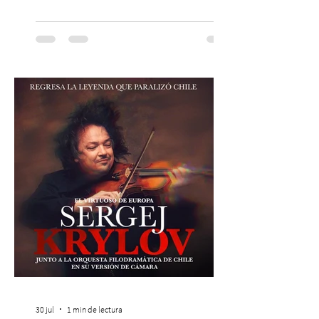
EN PASSLINE.COM DESDE LAS 14:00 HRS. La
agrupación ícono de la Nueva Canción
Chilena conmemorará su legado de 60
años el próximo 27 de diciembre, a las
19:00 horas, en el Teatro Municipal de
Santiago. La celebración reunirá a la
máxima exponente de la música popular
peruana, Eva Ayllón, al Cuarteto Austral y
un repertorio que recorrerá seis décadas
de obras que transformaron l
30 jul
1 min de lectura