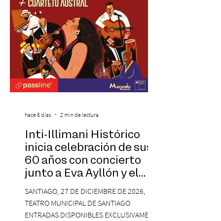
Hollywood, que promete transportar a sus
visitantes a distintos
hace 6 días
2 min de lectura
Inti-Illimani Histórico
inicia celebración de sus
60 años con concierto
junto a Eva Ayllón y el
Cuarteto Austral en el
SANTIAGO, 27 DE DICIEMBRE DE 2026,
Teatro Municipal de
TEATRO MUNICIPAL DE SANTIAGO
Santiago
ENTRADAS DISPONIBLES EXCLUSIVAMENTE