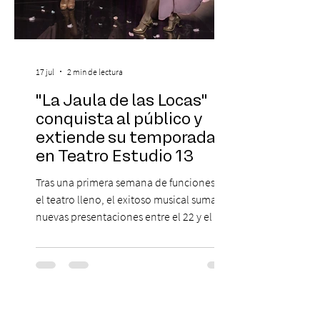
17 jul
2 min de lectura
"La Jaula de las Locas"
conquista al público y
extiende su temporada
en Teatro Estudio 13
Tras una primera semana de funciones con
el teatro lleno, el exitoso musical suma
nuevas presentaciones entre el 22 y el 26
de julio para responder a la alta demanda.
El éxito ha marcado el regreso de "La Jaula
de las Locas" a los escenarios. En su
primera semana de funciones en Teatro
Estudio 13, el aclamado musical ha
convocado a un gran número de