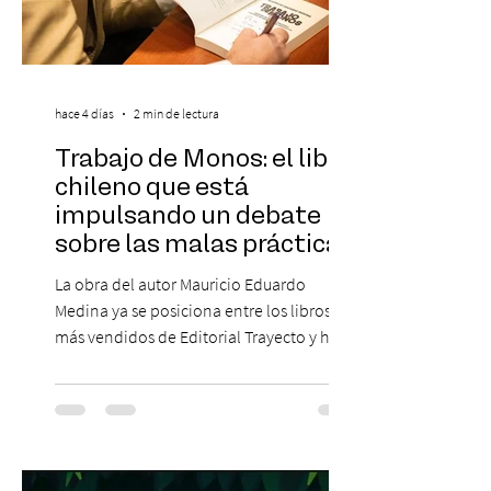
hace 4 días
2 min de lectura
Trabajo de Monos: el libro
chileno que está
impulsando un debate
sobre las malas prácticas
laborales y el futuro del
La obra del autor Mauricio Eduardo
trabajo
Medina ya se posiciona entre los libros
más vendidos de Editorial Trayecto y ha
dado origen a un decálogo de propuestas
para mejorar los procesos de selección
laboral en Chile. En un contexto donde el
agotamiento, la incertidumbre y las malas
experiencias laborales forman parte de la