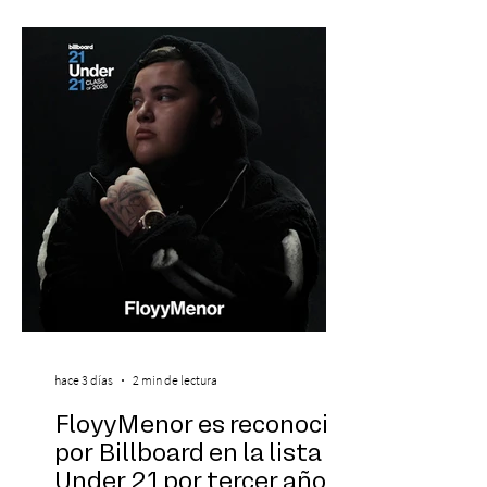
banda que llegará a la capital de La
Araucanía para ofrecer un show cargado
de energía, guitarras y canciones que han
marcado su breve pero exitosa trayectoria.
La jornad
hace 3 días
2 min de lectura
FloyyMenor es reconocido
por Billboard en la lista 21
Under 21 por tercer año