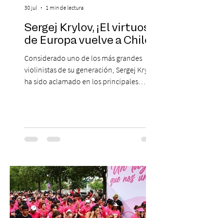
30 jul
1 min de lectura
Sergej Krylov, ¡El virtuoso
de Europa vuelve a Chile!
Considerado uno de los más grandes
violinistas de su generación, Sergej Krylov
ha sido aclamado en los principales
escenarios del mundo, desde el
Concertgebouw de Ámsterdam hasta el
Teatro alla Scala de Milán. Ahora vuelve al
escenario del Teatro CA660 para
protagonizar una velada extraordinaria
donde se encontrarán dos de las obras
más fascinantes de la historia de la música:
Las Cuatro Estaciones de Antonio Vivaldi y
Las Cuatro Estaciones Porteñas de Astor
Piazzolla. Déja