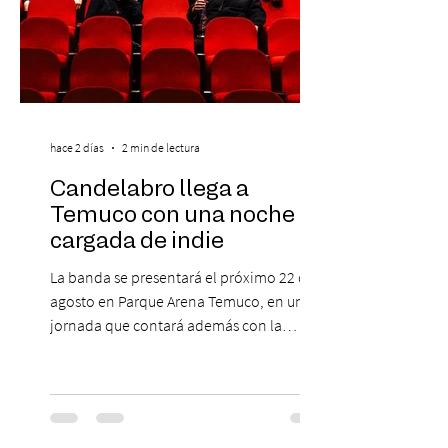
hace 2 días
2 min de lectura
Candelabro llega a
Temuco con una noche
cargada de indie
La banda se presentará el próximo 22 de
agosto en Parque Arena Temuco, en una
jornada que contará además con la
participación de los temuquenses “Todos
Mis Amigos Están Tristes”. El próximo 22 de
agosto, el Parque Arena Temuco será
escenario de una noche dedicada al indie
con la presentación de Candelabro,