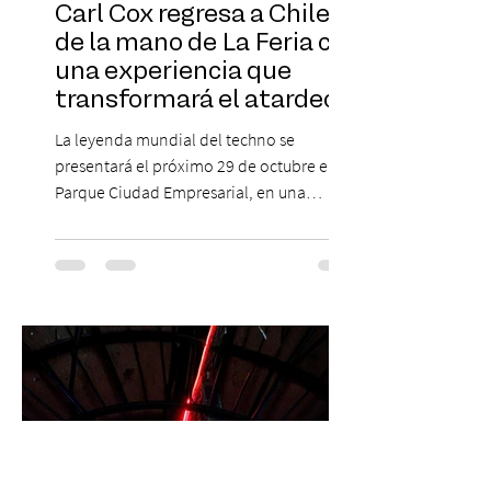
Carl Cox regresa a Chile
de la mano de La Feria con
una experiencia que
transformará el atardecer
del jueves en una
La leyenda mundial del techno se
celebración de música
presentará el próximo 29 de octubre en
electrónica
Parque Ciudad Empresarial, en una
edición especial de ON TOUR que invita a
vivir una jornada de música, comunidad y
cultura electrónica desde las 18:00 horas.
Las entradas estarán disponibles desde el
viernes 31 de julio, a las 13:00 horas, a
través de Passline. Hay artistas que marcan
una época y otros que construyen la
historia. Carl Cox pertenece a esta última
categoría. Considerado una de las figura