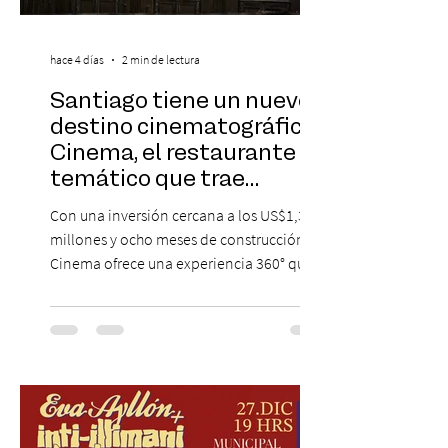
hace 4 días
2 min de lectura
Santiago tiene un nuevo
destino cinematográfico:
Cinema, el restaurante
temático que trae
Hollywood a Chile
Con una inversión cercana a los US$1,3
millones y ocho meses de construcción,
Cinema ofrece una experiencia 360° que
combina gastronomía, escenografía
cinematográfica y actores en vivo,
recreando algunos de los universos más
icónicos del cine. Patio Bellavista suma
una nueva atracción a su oferta
gastronómica y turística con la apertura de
Cinema, un restaurante temático