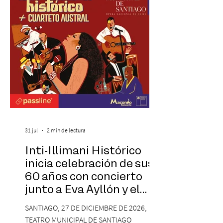
inspirado en el concepto de un museo de
Hollywood, que promete transportar a sus
visitantes a distintos
31 jul
2 min de lectura
Inti-Illimani Histórico
inicia celebración de sus
60 años con concierto
junto a Eva Ayllón y el
Cuarteto Austral en el
SANTIAGO, 27 DE DICIEMBRE DE 2026,
Teatro Municipal de
TEATRO MUNICIPAL DE SANTIAGO