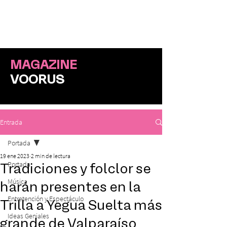
ME
NU
MAGAZINE
VOORUS
Entrada
Portada
19 ene 2023
2 min de lectura
Portada
Tradiciones y folclor se
Música
harán presentes en la
Entretención y Espectáculo
Trilla a Yegua Suelta más
Ideas Geniales
grande de Valparaíso