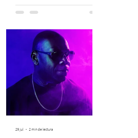
desarrolla durante todo el año: brindar
orientación, contención y apoyo
profesional a personas que viven la
experiencia del cáncer de mama y a sus
familias, además de impulsar la detección
temprana, porque la información también
es una forma de acompañar. Con este
propósito, la Corporación realizará la 17ª
Corrida por la Vida, e
29 jul
2 min de lectura