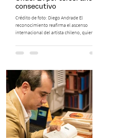
consecutivo
Crédito de foto: Diego Andrade El
reconocimiento reafirma el ascenso
internacional del artista chileno, quien
continúa impulsando el reggaetón chileno
en la escena global. MIAMI, FL (3 de agosto
de 2026) — FloyyMenor ha sido
reconocido por Billboard en su lista 21
Under 21 por tercer año consecutivo,
formando parte una vez más de la
selección anual de la publicación que
destaca a los artistas menores de 21 años
más influyentes de la industria musical.
Este reconocimiento reaf