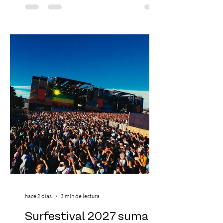
yoga, bienestar y vida consciente, con la
participación de Paramsahej Singh,
Antonella Orsini, Yoga Woman y más
exponentes que serán confirmados
próximamente. ExpoYoga se realizará los
días 17 y 18 de octubre de 2026 en el
Centro Cultural Estación Mapocho, espacio
que albergará durante dos jornadas una
pro
hace 2 días
3 min de lectura
Surfestival 2027 suma a