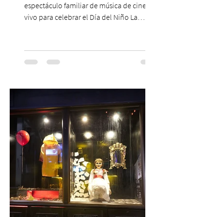
espectáculo familiar de música de cine en
vivo para celebrar el Día del Niño La
Orquesta Filodramática de Chile invita a
las familias chilenas a vivir una experiencia
musical única e inolvidable con motivo del
Día del Niño. El espectáculo Hollywood
Symphonic Kids reunirá a lo mejor del cine
de todos los tiempos en un concierto en
vivo que combinará una orquesta
sinfónica en pleno, coro y una
sorprendente puesta en escena pensada
especialmente pa