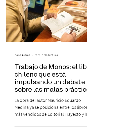
hace 4 días
2 min de lectura
Trabajo de Monos: el libro
chileno que está
impulsando un debate
sobre las malas prácticas
laborales y el futuro del
La obra del autor Mauricio Eduardo
trabajo
Medina ya se posiciona entre los libros
más vendidos de Editorial Trayecto y ha
dado origen a un decálogo de propuestas
para mejorar los procesos de selección