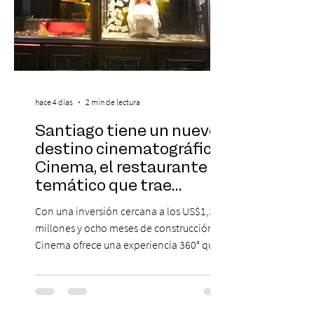
hace 4 días
2 min de lectura
Santiago tiene un nuevo
destino cinematográfico:
Cinema, el restaurante
temático que trae
Hollywood a Chile
Con una inversión cercana a los US$1,3
millones y ocho meses de construcción,
Cinema ofrece una experiencia 360° que
combina gastronomía, escenografía
cinematográfica y actores en vivo,
recreando algunos de los universos más
icónicos del cine. Patio Bellavista suma