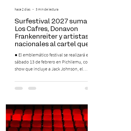
hace 2 días
3 min de lectura
Surfestival 2027 suma a
Los Cafres, Donavon
Frankenreiter y artistas
nacionales al cartel que
encabeza Jack Johnson
● El emblemático festival se realizará el
sábado 13 de febrero en Pichilemu, con un
show que incluye a Jack Johnson, el
máximo referente de la cultura del surf. ●
El lunes 10 de agosto comienza la
Preventa Exclusiva Santander con 30%
descuento (por 48 horas o hasta agotar
stock). Posterior a esta preventa exclusiva
se da inicio a la segunda etapa con una
preventa con 20% descuento para los
clientes del mismo banco y 20% para las