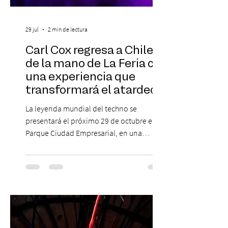
29 jul
2 min de lectura
Carl Cox regresa a Chile
de la mano de La Feria con
una experiencia que
transformará el atardecer
del jueves en una
La leyenda mundial del techno se
celebración de música
presentará el próximo 29 de octubre en
electrónica
Parque Ciudad Empresarial, en una
edición especial de ON TOUR que invita a
vivir una jornada de música, comunidad y
cultura electrónica desde las 18:00 horas.
Las entradas estarán disponibles desde el
viernes 31 de julio, a las 13:00 horas, a
través de Passline. Hay artistas que marcan
una época y otros que construyen la