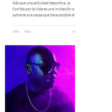
solidaria
Más que una actividad deportiva, la
Corrida por la Vida es una invitación a
sumarse a la causa que hace posible el
trabajo que Corporación Yo Mujer
desarrolla durante todo el año: brindar
orientación, contención y apoyo
profesional a personas que viven la
experiencia del cáncer de mama y a sus
familias, además de impulsar la detección
temprana, porque la información también
es una forma de acompañar. Con este
propósito, la Corporación realizará la 17ª
Corrida por la Vida, e