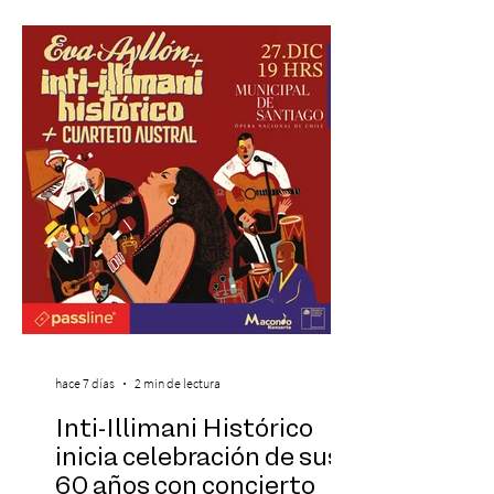
una nueva atracción a su oferta
gastronómica y turística con la apertura de
Cinema, un restaurante temático
inspirado en el concepto de un museo de
Hollywood, que promete transportar a sus
visitantes a distintos
hace 7 días
2 min de lectura
Inti-Illimani Histórico
inicia celebración de sus
60 años con concierto