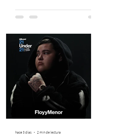
Mis Amigos Están Tristes”. El próximo 22 de
agosto, el Parque Arena Temuco será
escenario de una noche dedicada al indie
con la presentación de Candelabro,
banda que llegará a la capital de La
Araucanía para ofrecer un show cargado
de energía, guitarras y canciones que han
marcado su breve pero exitosa trayectoria.
La jornad
hace 3 días
2 min de lectura