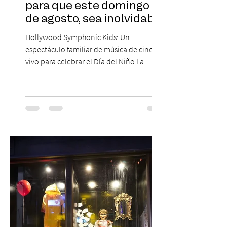
para que este domingo 09
de agosto, sea inolvidable
Hollywood Symphonic Kids: Un
espectáculo familiar de música de cine en
vivo para celebrar el Día del Niño La
Orquesta Filodramática de Chile invita a
las familias chilenas a vivir una experiencia
musical única e inolvidable con motivo del
Día del Niño. El espectáculo Hollywood
Symphonic Kids reunirá a lo mejor del cine
de todos los tiempos en un concierto en
vivo que combinará una orquesta
sinfónica en pleno, coro y una
sorprendente puesta en escena pensada
especialmente pa