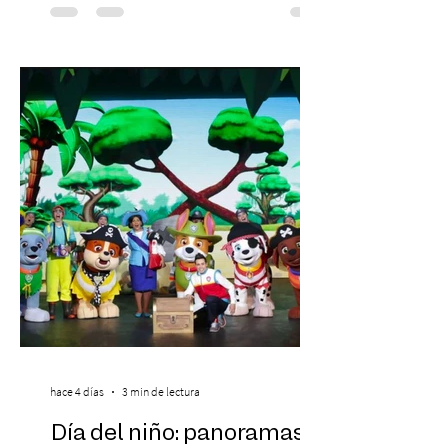
laboral en Chile. En un contexto donde el
agotamiento, la incertidumbre y las malas
experiencias laborales forman parte de la
realidad de miles de trabajadores, Trabajo
de Monos – Reflexiones de la Selva
Corporativa, del autor Mauricio Eduardo
Medina, ha trascendido el ámbito editorial
hace 4 días
3 min de lectura
Día del niño: panoramas