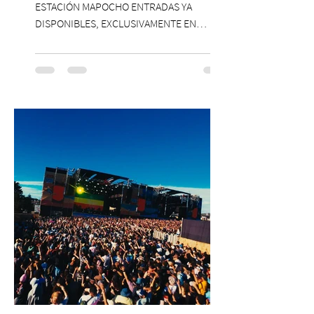
ESTACIÓN MAPOCHO ENTRADAS YA
DISPONIBLES, EXCLUSIVAMENTE EN
PASSLINE.COM ExpoYoga regresa en 2026
con una edición renovada que reunirá
yoga, bienestar y vida consciente, con la
participación de Paramsahej Singh,
Antonella Orsini, Yoga Woman y más
exponentes que serán confirmados
próximamente. ExpoYoga se realizará los
días 17 y 18 de octubre de 2026 en el
Centro Cultural Estación Mapocho, espacio
que albergará durante dos jornadas una
pro