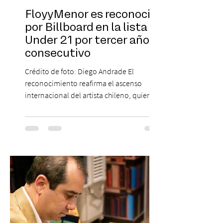
FloyyMenor es reconocido
por Billboard en la lista 21
Under 21 por tercer año
consecutivo
Crédito de foto: Diego Andrade El
reconocimiento reafirma el ascenso
internacional del artista chileno, quien
continúa impulsando el reggaetón chileno
en la escena global. MIAMI, FL (3 de agosto
de 2026) — FloyyMenor ha sido
reconocido por Billboard en su lista 21
Under 21 por tercer año consecutivo,
formando parte una vez más de la
selección anual de la publicación que
destaca a los artistas menores de 21 años
más influyentes de la industria musical.
Este reconocimiento reaf