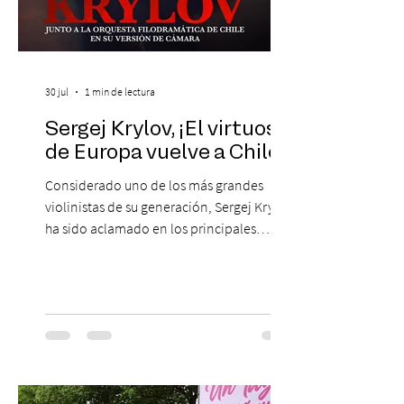
30 jul
1 min de lectura
Sergej Krylov, ¡El virtuoso
de Europa vuelve a Chile!
Considerado uno de los más grandes
violinistas de su generación, Sergej Krylov
ha sido aclamado en los principales
escenarios del mundo, desde el
Concertgebouw de Ámsterdam hasta el
Teatro alla Scala de Milán. Ahora vuelve al
escenario del Teatro CA660 para
protagonizar una velada extraordinaria
donde se encontrarán dos de las obras
más fascinantes de la historia de la música:
Las Cuatro Estaciones de Antonio Vivaldi y