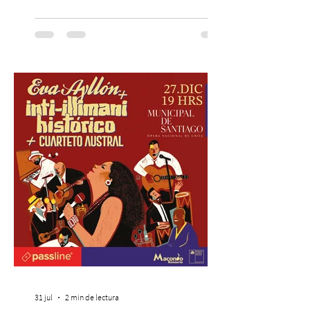
combina gastronomía, escenografía
cinematográfica y actores en vivo,
recreando algunos de los universos más
icónicos del cine. Patio Bellavista suma
una nueva atracción a su oferta
gastronómica y turística con la apertura de
Cinema, un restaurante temático
inspirado en el concepto de un museo de
Hollywood, que promete transportar a sus
visitantes a distintos
31 jul
2 min de lectura