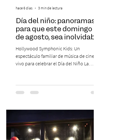
hace 6 días
3 min de lectura
Día del niño: panoramas
para que este domingo 09
de agosto, sea inolvidable
Hollywood Symphonic Kids: Un
espectáculo familiar de música de cine en
vivo para celebrar el Día del Niño La
Orquesta Filodramática de Chile invita a
las familias chilenas a vivir una experiencia
musical única e inolvidable con motivo del
Día del Niño. El espectáculo Hollywood
Symphonic Kids reunirá a lo mejor del cine
de todos los tiempos en un concierto en
vivo que combinará una orquesta
sinfónica en pleno, coro y una
sorprendente puesta en escena pensada
especialmente pa