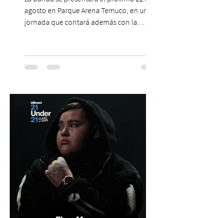
agosto en Parque Arena Temuco, en una
jornada que contará además con la
participación de los temuquenses “Todos
Mis Amigos Están Tristes”. El próximo 22 de
agosto, el Parque Arena Temuco será
escenario de una noche dedicada al indie
con la presentación de Candelabro,
banda que llegará a la capital de La
Araucanía para ofrecer un show cargado
de energía, guitarras y canciones que han
marcado su breve pero exitosa trayectoria.
La jornad