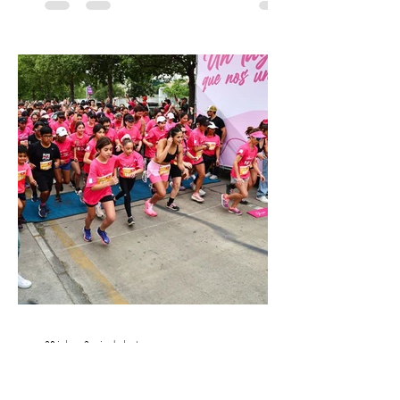
protagonizar una velada extraordinaria
donde se encontrarán dos de las obras
más fascinantes de la historia de la música:
Las Cuatro Estaciones de Antonio Vivaldi y
Las Cuatro Estaciones Porteñas de Astor
Piazzolla. Déja
30 jul
3 min de lectura
Corrida por la vida: