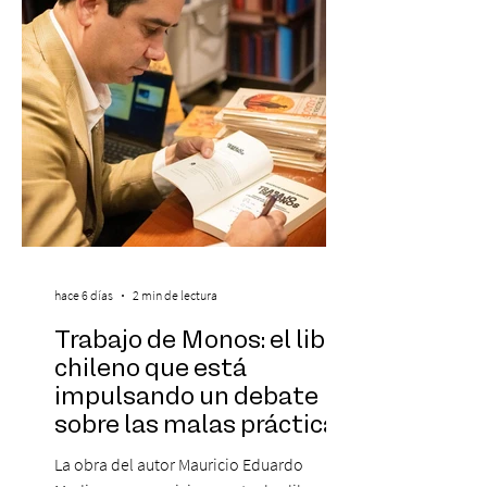
destaca a los artistas menores de 21 años
más influyentes de la industria musical.
Este reconocimiento reaf
hace 6 días
2 min de lectura
Trabajo de Monos: el libro
chileno que está
impulsando un debate
sobre las malas prácticas
laborales y el futuro del
La obra del autor Mauricio Eduardo
trabajo