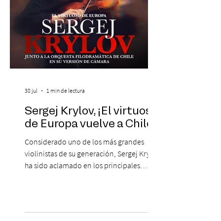
30 jul
1 min de lectura
Sergej Krylov, ¡El virtuoso
de Europa vuelve a Chile!
Considerado uno de los más grandes
violinistas de su generación, Sergej Krylov
ha sido aclamado en los principales
escenarios del mundo, desde el
Concertgebouw de Ámsterdam hasta el
Teatro alla Scala de Milán. Ahora vuelve al
escenario del Teatro CA660 para