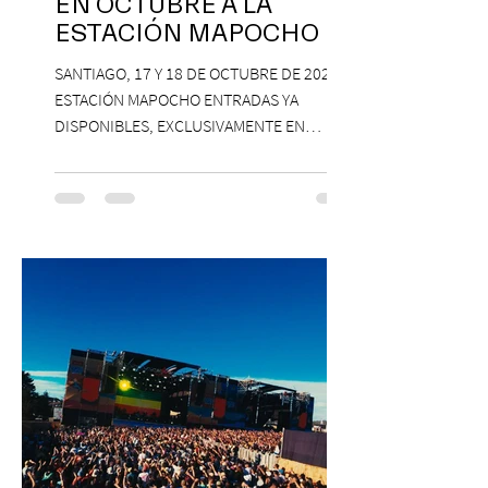
EN OCTUBRE A LA
ESTACIÓN MAPOCHO
SANTIAGO, 17 Y 18 DE OCTUBRE DE 2026,
ESTACIÓN MAPOCHO ENTRADAS YA
DISPONIBLES, EXCLUSIVAMENTE EN
PASSLINE.COM ExpoYoga regresa en 2026
con una edición renovada que reunirá
yoga, bienestar y vida consciente, con la
participación de Paramsahej Singh,
Antonella Orsini, Yoga Woman y más
exponentes que serán confirmados
próximamente. ExpoYoga se realizará los
días 17 y 18 de octubre de 2026 en el
Centro Cultural Estación Mapocho, espacio
que albergará durante dos jornadas una
pro