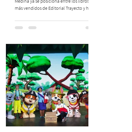
Medina ya se posiciona entre los libros
más vendidos de Editorial Trayecto y ha
dado origen a un decálogo de propuestas
para mejorar los procesos de selección
laboral en Chile. En un contexto donde el
agotamiento, la incertidumbre y las malas
experiencias laborales forman parte de la
realidad de miles de trabajadores, Trabajo
de Monos – Reflexiones de la Selva
Corporativa, del autor Mauricio Eduardo
Medina, ha trascendido el ámbito editorial