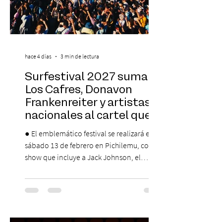
hace 4 días
3 min de lectura
Surfestival 2027 suma a
Los Cafres, Donavon
Frankenreiter y artistas
nacionales al cartel que
encabeza Jack Johnson
● El emblemático festival se realizará el
sábado 13 de febrero en Pichilemu, con un
show que incluye a Jack Johnson, el
máximo referente de la cultura del surf. ●
El lunes 10 de agosto comienza la
Preventa Exclusiva Santander con 30%
descuento (por 48 horas o hasta agotar
stock). Posterior a esta preventa exclusiva