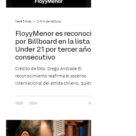
hace 5 días
2 min de lectura
FloyyMenor es reconocido
por Billboard en la lista 21
Under 21 por tercer año
consecutivo
Crédito de foto: Diego Andrade El
reconocimiento reafirma el ascenso
internacional del artista chileno, quien
continúa impulsando el reggaetón chileno
en la escena global. MIAMI, FL (3 de agosto
de 2026) — FloyyMenor ha sido
reconocido por Billboard en su lista 21
Under 21 por tercer año consecutivo,
formando parte una vez más de la
selección anual de la publicación que