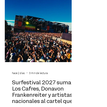
exponentes que serán confirmados
próximamente. ExpoYoga se realizará los
días 17 y 18 de octubre de 2026 en el
Centro Cultural Estación Mapocho, espacio
que albergará durante dos jornadas una
pro
hace 2 días
3 min de lectura
Surfestival 2027 suma a
Los Cafres, Donavon
Frankenreiter y artistas
nacionales al cartel que