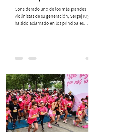
Considerado uno de los más grandes
violinistas de su generación, Sergej Krylov
ha sido aclamado en los principales
escenarios del mundo, desde el
Concertgebouw de Ámsterdam hasta el
Teatro alla Scala de Milán. Ahora vuelve al
escenario del Teatro CA660 para
protagonizar una velada extraordinaria
donde se encontrarán dos de las obras
más fascinantes de la historia de la música:
Las Cuatro Estaciones de Antonio Vivaldi y
Las Cuatro Estaciones Porteñas de Astor
Piazzolla. Déja