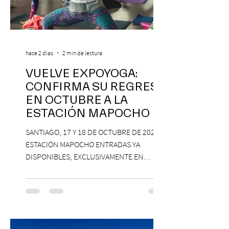
hace 2 días
2 min de lectura
VUELVE EXPOYOGA:
CONFIRMA SU REGRESO
EN OCTUBRE A LA
ESTACIÓN MAPOCHO
SANTIAGO, 17 Y 18 DE OCTUBRE DE 2026,
ESTACIÓN MAPOCHO ENTRADAS YA
DISPONIBLES, EXCLUSIVAMENTE EN
PASSLINE.COM ExpoYoga regresa en 2026
con una edición renovada que reunirá
yoga, bienestar y vida consciente, con la
participación de Paramsahej Singh,
Antonella Orsini, Yoga Woman y más