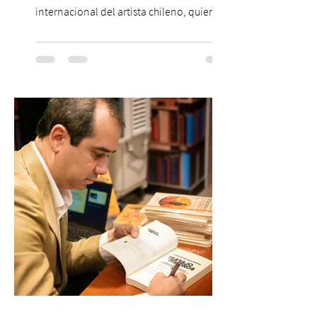
internacional del artista chileno, quien
continúa impulsando el reggaetón chileno
en la escena global. MIAMI, FL (3 de agosto
de 2026) — FloyyMenor ha sido
reconocido por Billboard en su lista 21
Under 21 por tercer año consecutivo,
formando parte una vez más de la
selección anual de la publicación que
destaca a los artistas menores de 21 años
más influyentes de la industria musical.
Este reconocimiento reaf