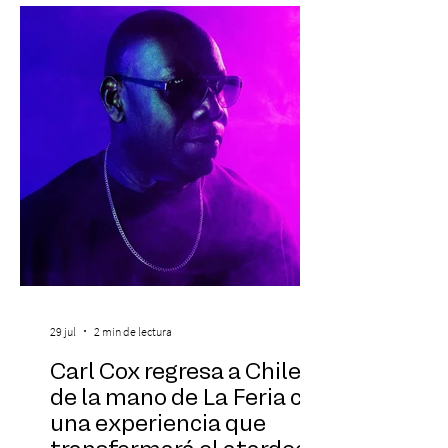
experiencia del cáncer de mama y a sus
familias, además de impulsar la detección
temprana, porque la información también
es una forma de acompañar. Con este
propósito, la Corporación realizará la 17ª
Corrida por la Vida, e
29 jul
2 min de lectura
Carl Cox regresa a Chile
de la mano de La Feria con
una experiencia que