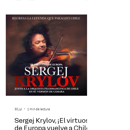
Chilena conmemorará su legado de 60
años el próximo 27 de diciembre, a las
19:00 horas, en el Teatro Municipal de
Santiago. La celebración reunirá a la
máxima exponente de la música popular
peruana, Eva Ayllón, al Cuarteto Austral y
un repertorio que recorrerá seis décadas
de obras que transformaron l
30 jul
1 min de lectura
Sergej Krylov, ¡El virtuoso
de Europa vuelve a Chile!