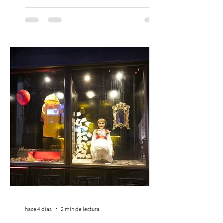
musical única e inolvidable con motivo del
Día del Niño. El espectáculo Hollywood
Symphonic Kids reunirá a lo mejor del cine
de todos los tiempos en un concierto en
vivo que combinará una orquesta
sinfónica en pleno, coro y una
sorprendente puesta en escena pensada
especialmente pa
hace 4 días
2 min de lectura