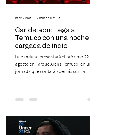
hace 2 días
2 min de lectura
Candelabro llega a
Temuco con una noche
cargada de indie
La banda se presentará el próximo 22 de
agosto en Parque Arena Temuco, en una
jornada que contará además con la
participación de los temuquenses “Todos
Mis Amigos Están Tristes”. El próximo 22 de
agosto, el Parque Arena Temuco será
escenario de una noche dedicada al indie
con la presentación de Candelabro,
banda que llegará a la capital de La
Araucanía para ofrecer un show cargado
de energía, guitarras y canciones que han