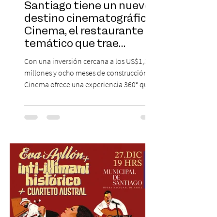
Santiago tiene un nuevo
destino cinematográfico:
Cinema, el restaurante
temático que trae
Hollywood a Chile
Con una inversión cercana a los US$1,3
millones y ocho meses de construcción,
Cinema ofrece una experiencia 360° que
combina gastronomía, escenografía
cinematográfica y actores en vivo,
recreando algunos de los universos más
icónicos del cine. Patio Bellavista suma
una nueva atracción a su oferta
gastronómica y turística con la apertura de
Cinema, un restaurante temático
inspirado en el concepto de un museo de
Hollywood, que promete transportar a sus
visitantes a distintos