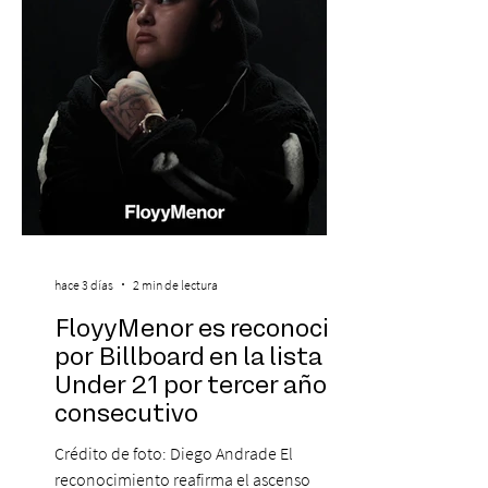
marcado su breve pero exitosa trayectoria.
La jornad
hace 3 días
2 min de lectura
FloyyMenor es reconocido
por Billboard en la lista 21
Under 21 por tercer año
consecutivo
Crédito de foto: Diego Andrade El
reconocimiento reafirma el ascenso