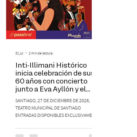
31 jul
2 min de lectura
Inti-Illimani Histórico
inicia celebración de sus
60 años con concierto
junto a Eva Ayllón y el
Cuarteto Austral en el
SANTIAGO, 27 DE DICIEMBRE DE 2026,
Teatro Municipal de
TEATRO MUNICIPAL DE SANTIAGO
Santiago
ENTRADAS DISPONIBLES EXCLUSIVAMENTE
EN PASSLINE.COM DESDE LAS 14:00 HRS. La
agrupación ícono de la Nueva Canción