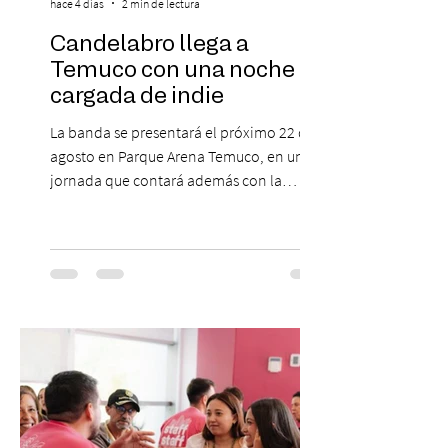
hace 4 días
2 min de lectura
Candelabro llega a
Temuco con una noche
cargada de indie
La banda se presentará el próximo 22 de
agosto en Parque Arena Temuco, en una
jornada que contará además con la
participación de los temuquenses “Todos
Mis Amigos Están Tristes”. El próximo 22 de
agosto, el Parque Arena Temuco será
escenario de una noche dedicada al indie
con la presentación de Candelabro,
banda que llegará a la capital de La
Araucanía para ofrecer un show cargado
de energía, guitarras y canciones que han
marcado su breve pero exitosa trayectoria.
La jornad