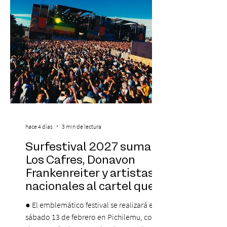
Centro Cultural Estación Mapocho, espacio
que albergará durante dos jornadas una
pro
hace 4 días
3 min de lectura
Surfestival 2027 suma a
Los Cafres, Donavon
Frankenreiter y artistas
nacionales al cartel que
encabeza Jack Johnson
● El emblemático festival se realizará el
sábado 13 de febrero en Pichilemu, con un