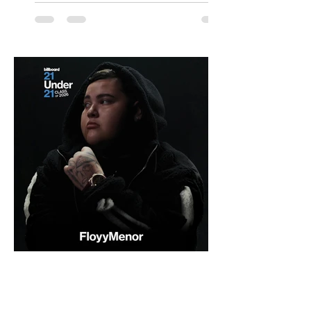
escenario en que los idiomas mantienen
un papel relevante para acceder a
oportunidades académicas y
desenvolverse en contextos
internacionales, los resultados más
recientes muestran que Chile todavía
enfrenta importantes desafíos en su
aprendizaje. Según el estudio global EF
Eng
hace 5 días
2 min de lectura