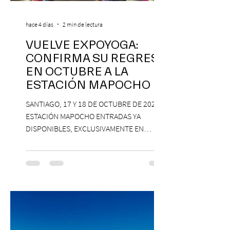
hace 4 días
2 min de lectura
VUELVE EXPOYOGA:
CONFIRMA SU REGRESO
EN OCTUBRE A LA
ESTACIÓN MAPOCHO
SANTIAGO, 17 Y 18 DE OCTUBRE DE 2026,
ESTACIÓN MAPOCHO ENTRADAS YA
DISPONIBLES, EXCLUSIVAMENTE EN
PASSLINE.COM ExpoYoga regresa en 2026
con una edición renovada que reunirá
yoga, bienestar y vida consciente, con la
participación de Paramsahej Singh,
Antonella Orsini, Yoga Woman y más
exponentes que serán confirmados
próximamente. ExpoYoga se realizará los
días 17 y 18 de octubre de 2026 en el