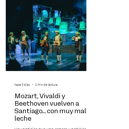
electrónica más importante del país,
revela oficialmente el Lineup de su edición
2026. Calvin Harris, Boris Bre
hace 3 días
2 min de lectura
Mozart, Vivaldi y
Beethoven vuelven a
Santiago... con muy mala
leche