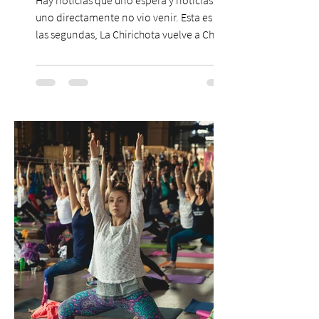
Hay noticias que uno espera y noticias que
uno directamente no vio venir. Esta es de
las segundas, La Chirichota vuelve a Chile.
Sí, otra vez. Y no, no es casualidad.
Después de agotar entradas en su primer
paso por Santiago en 2025, el grupo
cómico-musical más viral del momento
retorna al Teatro Estudio 13 con dos
funciones, el 14 y 15 de agosto de 2026,
para que nadie se quede con las ganas (de
nuevo). Llegan con la confianza de quien
ha hecho sold-out en Colombia, Miami,