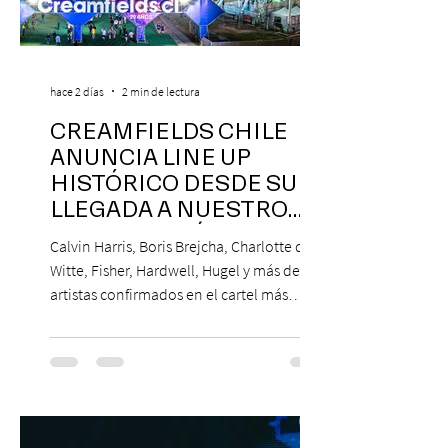
hace 2 días
2 min de lectura
CREAMFIELDS CHILE
ANUNCIA LINE UP
HISTÓRICO DESDE SU
LLEGADA A NUESTRO
NUESTRO PAÍS
Calvin Harris, Boris Brejcha, Charlotte de
Witte, Fisher, Hardwell, Hugel y más de 85
artistas confirmados en el cartel más
grande de la trayectoria del festival en
Chile. 14 y 15 de noviembre de 2026, Club
Hípico de Santiago. Últimos Weekend
Tickets disponibles en www.creamfields.cl,
con venta a través de Puntoticket.com
Creamfields Chile, el festival de música