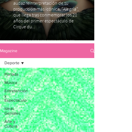
audaz reinterpretación de su
producción más icónica, “Alegría”,
que llega tras conmemorar los 20
años del primer espectáculo de
Cirque du...
Magazine
Deporte
Portada
Música
Entretención
y
Espectáculo
Ideas
Geniales
Arte y
Cultura