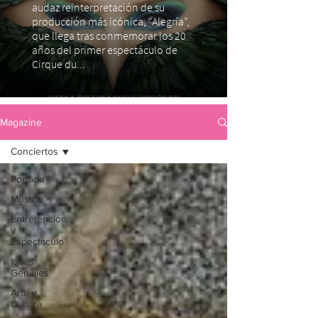
audaz reinterpretación de su
producción más icónica, “Alegría”,
que llega tras conmemorar los 20
años del primer espectáculo de
Cirque du...
Magazine
Conciertos
Portada
Música
Entretención
y
Espectáculo
Ideas
Geniales
Arte y
Cultura