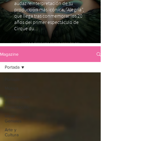
audaz reinterpretación de su
producción más icónica, “Alegría”,
que llega tras conmemorar los 20
años del primer espectáculo de
Cirque du...
Magazine
Portada
Portada
Música
Entretención
y
Espectáculo
Ideas
Geniales
Arte y
Cultura