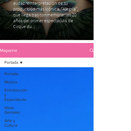
audaz reinterpretación de su
producción más icónica, “Alegría”,
que llega tras conmemorar los 20
años del primer espectáculo de
Cirque du...
Magazine
Portada
Portada
Música
Entretención
y
Espectáculo
Ideas
Geniales
Arte y
Cultura