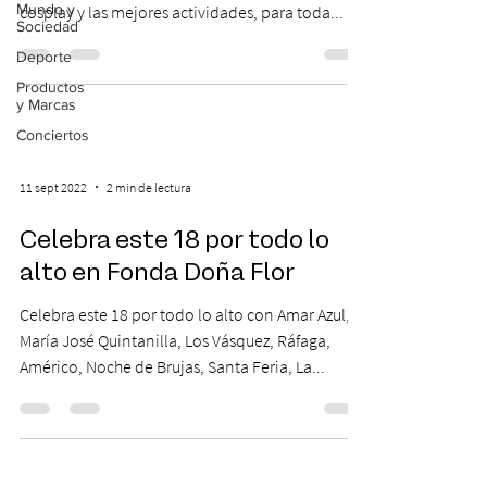
Mundo y
cosplay y las mejores actividades, para toda...
Sociedad
Deporte
Productos
y Marcas
Conciertos
11 sept 2022
2 min de lectura
Celebra este 18 por todo lo
alto en Fonda Doña Flor
Celebra este 18 por todo lo alto con Amar Azul,
María José Quintanilla, Los Vásquez, Ráfaga,
Américo, Noche de Brujas, Santa Feria, La...