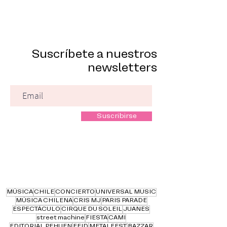
Suscríbete a nuestros
newsletters
Suscribirse
MÚSICA
CHILE
CONCIERTO
UNIVERSAL MUSIC
MÚSICA CHILENA
CRIS MJ
PARIS PARADE
ESPECTÁCULO
CIRQUE DU SOLEIL
JUANES
street machine
FIESTA
CAMI
EDITORIAL PEHUEN
FEID
METALFEST
BAZZAR