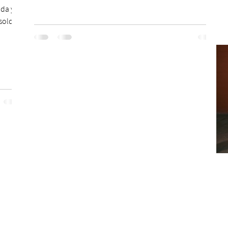
oda y
 sold