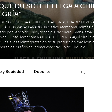
QUE DU SOLEIL LLEGA A CHILE C
EGRÍA”
 DU SOLEIL LLEGA A CHILE CON “ALEGRÍA”, UNA DESLUMBRANTE REIN
CTÁCULO MÁS ACLAMADO Un clásico atemporal, reimaginado para el
ado por Banco de Chile, desde el 6 de enero, Gran Carpa Espacio Ries
s en: PuntoTicket.com MATERIAL DE PRENSA AQUÍ Cirque du Soleil reg
”, una audaz reinterpretación de su producción más icónica, “Alegría”,
rar los 20 años del primer espectáculo de Cirque du...
 y Sociedad
Deporte