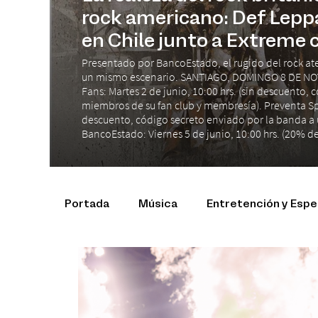
rock americano: Def Lepp
en Chile junto a Extreme 
Presentado por BancoEstado, el rugido del rock at
un mismo escenario. SANTIAGO, DOMINGO 8 DE NO
Fans: Martes 2 de junio, 10:00 hrs. (sin descuento,
miembros de su fan club y membresía). Preventa Spot
descuento, código secreto enviado por la banda a 
BancoEstado: Viernes 5 de junio, 10:00 hrs. (20% de
Portada
Música
Entretención y Esp
Productos y Marcas
Conciertos