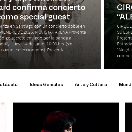
ard confirma concierto
CIR
como special guest
“AL
erriza en Santiago con un concierto doble en
CIRQUE
VIEMBRE DE 2026, MOVISTAR ARENA Preventa
SU ESPE
 código secreto enviado por la banda a
Present
ify: Jueves 4 de junio, 10:00 hrs. (sin
Entrada
usuarios seleccionados). Preventa
“Alegría
...
conmemo
ectáculo
Ideas Geniales
Arte y Cultura
Mundo