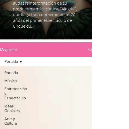
audaz reinterpretación de su
producción más icónica, “Alegría”,
que llega tras conmemorar los 20
años del primer espectáculo de
Cirque du...
Magazine
Portada
Portada
Música
Entretención
y
Espectáculo
Ideas
Geniales
Arte y
Cultura