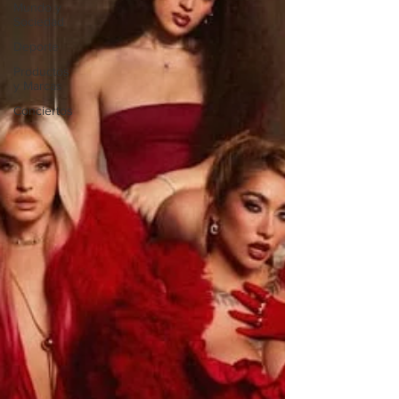
Mundo y
Sociedad
Deporte
Productos
y Marcas
Conciertos