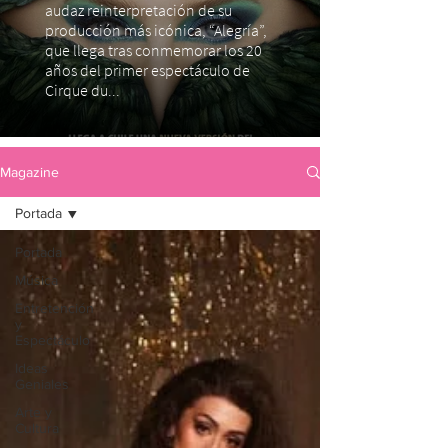
audaz reinterpretación de su
producción más icónica, “Alegría”,
que llega tras conmemorar los 20
años del primer espectáculo de
Cirque du...
Magazine
Portada
Portada
Música
Entretención
y
Espectáculo
Ideas
Geniales
Arte y
Cultura