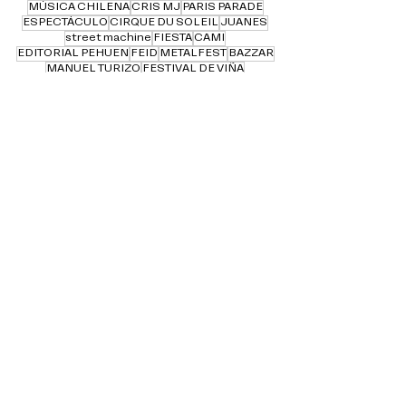
MÚSICA CHILENA
CRIS MJ
PARIS PARADE
ESPECTÁCULO
CIRQUE DU SOLEIL
JUANES
street machine
FIESTA
CAMI
EDITORIAL PEHUEN
FEID
METALFEST
BAZZAR
MANUEL TURIZO
FESTIVAL DE VIÑA
LOLLAPALOOZA
INTI ILLIMANI HISTÓRICO
REGGAETON
CIRCO
CREAMFIELDS 2023
STAND UP
SHIREL
RBD
FESTIVAL
FIESTAS PATRIAS
NUEVO SINGLE
OKTOBERFEST
ANTONIO JOSÉ
FONDAS
STANDLY
MORAT
NANO STERN
MARISOLA
MARCAS
DAVID BISBAL
LUCIANO PEREYRA
KAROL G
LUIS FONSI
BENJAMÍN WALKER
CHARLAS
DUKI
BAD BUNNY
ELECTRONICA
ENIGMA
ENTRETENIMIENTO
ANITTA
Expandamos TU VALOR por el Mundo