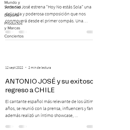
Mundo y
Antonio José estrena “Hoy No estás Sola” una
Sociedad
delicada y poderosa composición que nos
Deporte
conmoverá desde el primer compás. Una
Productos
melodía que se...
y Marcas
Conciertos
12 sept 2022
2 min de lectura
ANTONIO JOSÉ y su exitoso
regreso a CHILE
El cantante español más relevante de los últimos
años, se reunió con la prensa, influencers y fans,
además realizó un íntimo showcase, ...