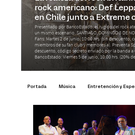
rock americano: Def Lepp
en Chile junto a Extreme 
Presentado por BancoEstado, el rugido del rock at
un mismo escenario. SANTIAGO, DOMINGO 8 DE NO
Fans: Martes 2 de junio, 10:00 hrs. (sin descuento,
miembros de su fan club y membresía). Preventa Spot
descuento, código secreto enviado por la banda a 
BancoEstado: Viernes 5 de junio, 10:00 hrs. (20% de
Portada
Música
Entretención y Esp
Productos y Marcas
Conciertos