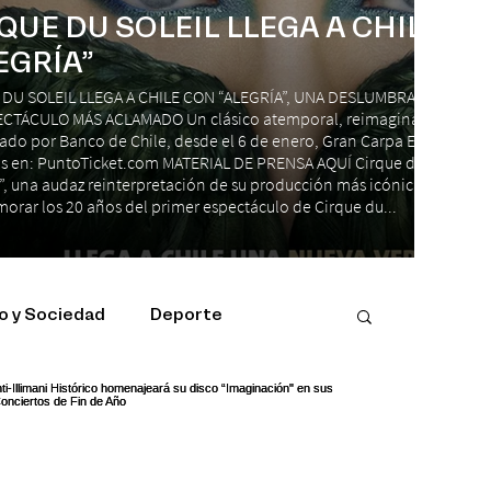
QUE DU SOLEIL LLEGA A CHILE C
EGRÍA”
 DU SOLEIL LLEGA A CHILE CON “ALEGRÍA”, UNA DESLUMBRANTE REIN
CTÁCULO MÁS ACLAMADO Un clásico atemporal, reimaginado para el
ado por Banco de Chile, desde el 6 de enero, Gran Carpa Espacio Ries
s en: PuntoTicket.com MATERIAL DE PRENSA AQUÍ Cirque du Soleil reg
”, una audaz reinterpretación de su producción más icónica, “Alegría”,
rar los 20 años del primer espectáculo de Cirque du...
 y Sociedad
Deporte