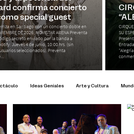
ard confirma concierto
CIR
como special guest
“AL
erriza en Santiago con un concierto doble en
CIRQUE
VIEMBRE DE 2026, MOVISTAR ARENA Preventa
SU ESPE
 código secreto enviado por la banda a
Present
ify: Jueves 4 de junio, 10:00 hrs. (sin
Entrada
usuarios seleccionados). Preventa
“Alegría
...
conmemo
ectáculo
Ideas Geniales
Arte y Cultura
Mundo