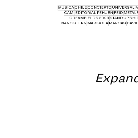
MÚSICA
CHILE
CONCIERTO
UNIVERSAL 
CAMI
EDITORIAL PEHUEN
FEID
METAL
CREAMFIELDS 2023
STAND UP
SHI
NANO STERN
MARISOLA
MARCAS
DAVID
Expand