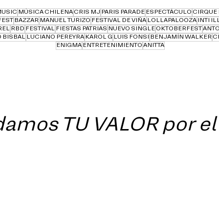
MUSIC
MÚSICA CHILENA
CRIS MJ
PARIS PARADE
ESPECTÁCULO
CIRQUE 
FEST
BAZZAR
MANUEL TURIZO
FESTIVAL DE VIÑA
LOLLAPALOOZA
INTI I
REL
RBD
FESTIVAL
FIESTAS PATRIAS
NUEVO SINGLE
OKTOBERFEST
ANTO
 BISBAL
LUCIANO PEREYRA
KAROL G
LUIS FONSI
BENJAMÍN WALKER
C
ENIGMA
ENTRETENIMIENTO
ANITTA
amos TU VALOR por e