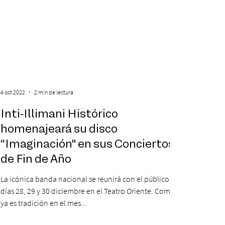
4 oct 2022
2 min de lectura
Inti-Illimani Histórico
homenajeará su disco
“Imaginación" en sus Conciertos
de Fin de Año
La icónica banda nacional se reunirá con el público los
días 28, 29 y 30 diciembre en el Teatro Oriente. Como
ya es tradición en el mes...