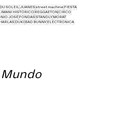
DU SOLEIL
JUANES
street machine
FIESTA
LLIMANI HISTÓRICO
REGGAETON
CIRCO
NIO JOSÉ
FONDAS
STANDLY
MORAT
HARLAS
DUKI
BAD BUNNY
ELECTRONICA
l Mundo