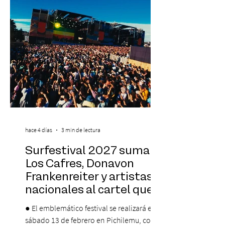
días 17 y 18 de octubre de 2026 en el
Centro Cultural Estación Mapocho, espacio
que albergará durante dos jornadas una
pro
hace 4 días
3 min de lectura
Surfestival 2027 suma a
Los Cafres, Donavon
Frankenreiter y artistas
nacionales al cartel que
encabeza Jack Johnson
● El emblemático festival se realizará el
sábado 13 de febrero en Pichilemu, con un