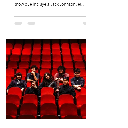
show que incluye a Jack Johnson, el
máximo referente de la cultura del surf. ●
El lunes 10 de agosto comienza la
Preventa Exclusiva Santander con 30%
descuento (por 48 horas o hasta agotar
stock). Posterior a esta preventa exclusiva
se da inicio a la segunda etapa con una
preventa con 20% descuento para los
clientes del mismo banco y 20% para las
personas que se pre inscribieron y el miérc