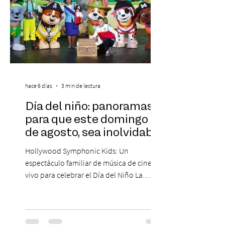
hace 6 días
3 min de lectura
Día del niño: panoramas
para que este domingo 09
de agosto, sea inolvidable
Hollywood Symphonic Kids: Un
espectáculo familiar de música de cine en
vivo para celebrar el Día del Niño La
Orquesta Filodramática de Chile invita a
las familias chilenas a vivir una experiencia
musical única e inolvidable con motivo del
Día del Niño. El espectáculo Hollywood