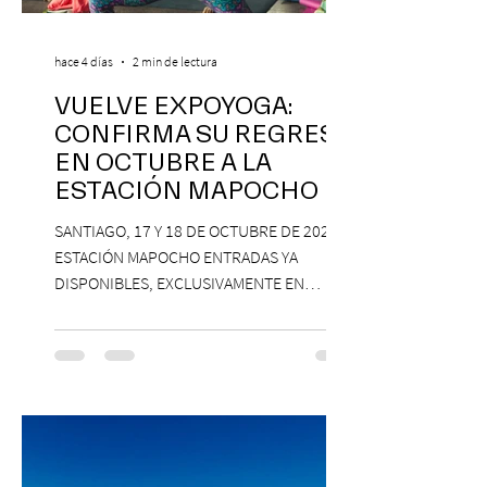
hace 4 días
2 min de lectura
VUELVE EXPOYOGA:
CONFIRMA SU REGRESO
EN OCTUBRE A LA
ESTACIÓN MAPOCHO
SANTIAGO, 17 Y 18 DE OCTUBRE DE 2026,
ESTACIÓN MAPOCHO ENTRADAS YA
DISPONIBLES, EXCLUSIVAMENTE EN
PASSLINE.COM ExpoYoga regresa en 2026
con una edición renovada que reunirá
yoga, bienestar y vida consciente, con la
participación de Paramsahej Singh,
Antonella Orsini, Yoga Woman y más
exponentes que serán confirmados
próximamente. ExpoYoga se realizará los