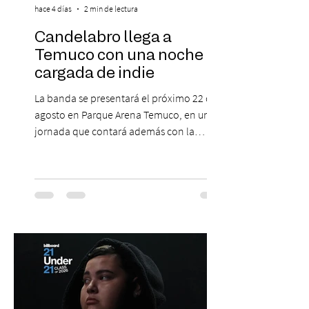
hace 4 días
2 min de lectura
Candelabro llega a
Temuco con una noche
cargada de indie
La banda se presentará el próximo 22 de
agosto en Parque Arena Temuco, en una
jornada que contará además con la
participación de los temuquenses “Todos
Mis Amigos Están Tristes”. El próximo 22 de
agosto, el Parque Arena Temuco será
escenario de una noche dedicada al indie
con la presentación de Candelabro,
banda que llegará a la capital de La
Araucanía para ofrecer un show cargado
de energía, guitarras y canciones que han
marcado su breve pero exitosa trayectoria.
La jornad