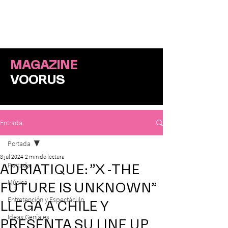
ME
NU
MAGAZINE
VOORUS
Entrada
Portada
8 jul 2024
2 min de lectura
Portada
ADRIATIQUE: ”X -THE
Música
FUTURE IS UNKNOWN”
Entretención y Espectáculo
LLEGA A CHILE Y
Ideas Geniales
PRESENTA SU LINE UP