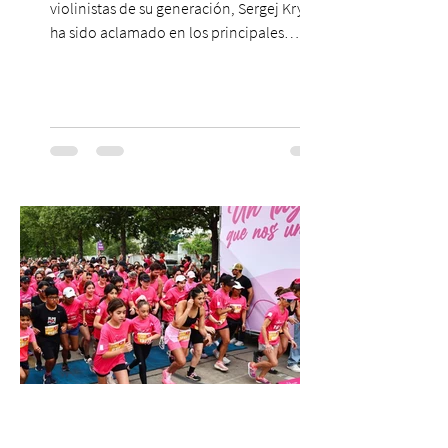
violinistas de su generación, Sergej Krylov
ha sido aclamado en los principales
escenarios del mundo, desde el
Concertgebouw de Ámsterdam hasta el
Teatro alla Scala de Milán. Ahora vuelve al
escenario del Teatro CA660 para
protagonizar una velada extraordinaria
donde se encontrarán dos de las obras
más fascinantes de la historia de la música:
Las Cuatro Estaciones de Antonio Vivaldi y
Las Cuatro Estaciones Porteñas de Astor
Piazzolla. Déja