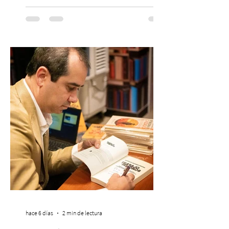
en la escena global. MIAMI, FL (3 de agosto
de 2026) — FloyyMenor ha sido
reconocido por Billboard en su lista 21
Under 21 por tercer año consecutivo,
formando parte una vez más de la
selección anual de la publicación que
destaca a los artistas menores de 21 años
más influyentes de la industria musical.
Este reconocimiento reaf
hace 6 días
2 min de lectura