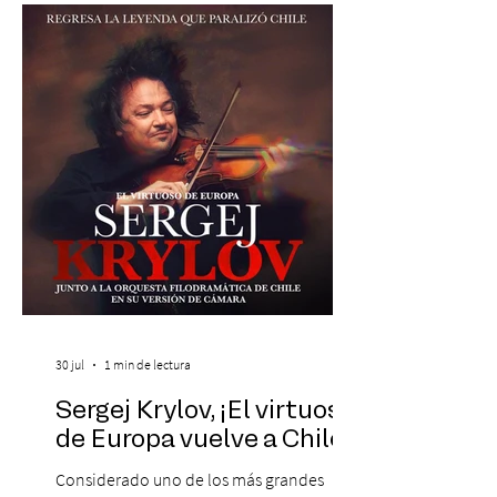
19:00 horas, en el Teatro Municipal de
Santiago. La celebración reunirá a la
máxima exponente de la música popular
peruana, Eva Ayllón, al Cuarteto Austral y
un repertorio que recorrerá seis décadas
de obras que transformaron l
30 jul
1 min de lectura
Sergej Krylov, ¡El virtuoso
de Europa vuelve a Chile!
Considerado uno de los más grandes