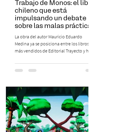
Trabajo de Monos: el libro
chileno que está
impulsando un debate
sobre las malas prácticas
laborales y el futuro del
La obra del autor Mauricio Eduardo
trabajo
Medina ya se posiciona entre los libros
más vendidos de Editorial Trayecto y ha
dado origen a un decálogo de propuestas
para mejorar los procesos de selección
laboral en Chile. En un contexto donde el
agotamiento, la incertidumbre y las malas
experiencias laborales forman parte de la
realidad de miles de trabajadores, Trabajo
de Monos – Reflexiones de la Selva
Corporativa, del autor Mauricio Eduardo
Medina, ha trascendido el ámbito editorial