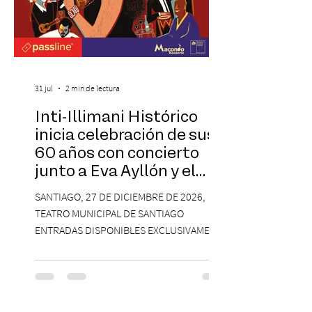
31 jul
2 min de lectura
Inti-Illimani Histórico
inicia celebración de sus
60 años con concierto
junto a Eva Ayllón y el
Cuarteto Austral en el
SANTIAGO, 27 DE DICIEMBRE DE 2026,
Teatro Municipal de
TEATRO MUNICIPAL DE SANTIAGO
Santiago
ENTRADAS DISPONIBLES EXCLUSIVAMENTE
EN PASSLINE.COM DESDE LAS 14:00 HRS. La
agrupación ícono de la Nueva Canción
Chilena conmemorará su legado de 60
años el próximo 27 de diciembre, a las