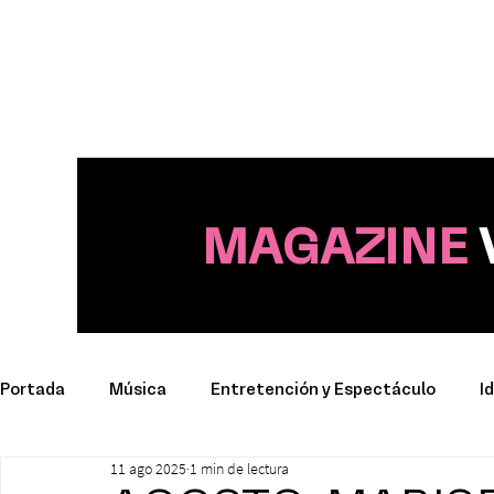
MAGAZINE
Portada
Música
Entretención y Espectáculo
I
11 ago 2025
1 min de lectura
Deporte
Productos y Marcas
Conciertos