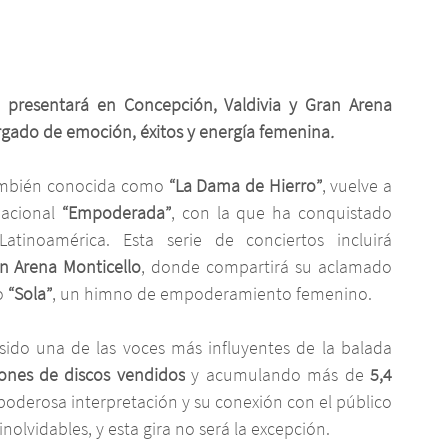
e presentará en Concepción, Valdivia y Gran Arena 
rgado de emoción, éxitos y energía femenina
.
ambién conocida como 
“La Dama de Hierro”
, vuelve a 
acional 
“Empoderada”
, con la que ha conquistado 
tinoamérica. Esta serie de conciertos incluirá 
an Arena Monticello
, donde compartirá su aclamado 
o 
“Sola”
, un himno de empoderamiento femenino.
 sido una de las voces más influyentes de la balada 
lones de discos vendidos
 y acumulando más de 
5,4 
 poderosa interpretación y su conexión con el público 
nolvidables, y esta gira no será la excepción.