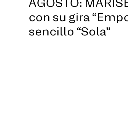
AGOSTO: MARISEL
con su gira “Emp
sencillo “Sola”