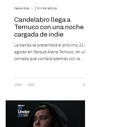
hace 4 días
2 min de lectura
Candelabro llega a
Temuco con una noche
cargada de indie
La banda se presentará el próximo 22 de
agosto en Parque Arena Temuco, en una
jornada que contará además con la
participación de los temuquenses “Todos
Mis Amigos Están Tristes”. El próximo 22 de
agosto, el Parque Arena Temuco será
escenario de una noche dedicada al indie
con la presentación de Candelabro,
banda que llegará a la capital de La
Araucanía para ofrecer un show cargado
de energía, guitarras y canciones que han
marcado su breve pero exitosa trayectoria.
La jornad