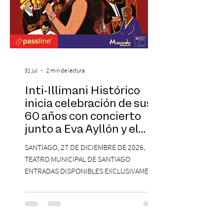
31 jul
2 min de lectura
Inti-Illimani Histórico
inicia celebración de sus
60 años con concierto
junto a Eva Ayllón y el
Cuarteto Austral en el
SANTIAGO, 27 DE DICIEMBRE DE 2026,
Teatro Municipal de
TEATRO MUNICIPAL DE SANTIAGO
Santiago
ENTRADAS DISPONIBLES EXCLUSIVAMENTE
EN PASSLINE.COM DESDE LAS 14:00 HRS. La
agrupación ícono de la Nueva Canción
Chilena conmemorará su legado de 60
años el próximo 27 de diciembre, a las