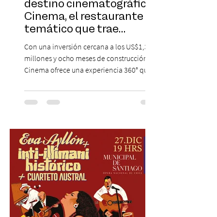
destino cinematográfico:
Cinema, el restaurante
temático que trae
Hollywood a Chile
Con una inversión cercana a los US$1,3
millones y ocho meses de construcción,
Cinema ofrece una experiencia 360° que
combina gastronomía, escenografía
cinematográfica y actores en vivo,
recreando algunos de los universos más
icónicos del cine. Patio Bellavista suma
una nueva atracción a su oferta
gastronómica y turística con la apertura de
Cinema, un restaurante temático
inspirado en el concepto de un museo de
Hollywood, que promete transportar a sus
visitantes a distintos