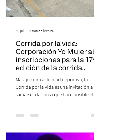
30 jul
3 min de lectura
Corrida por la vida:
Corporación Yo Mujer abre
inscripciones para la 17ª
edición de la corrida
solidaria
Más que una actividad deportiva, la
Corrida por la Vida es una invitación a
sumarse a la causa que hace posible el
trabajo que Corporación Yo Mujer
desarrolla durante todo el año: brindar
orientación, contención y apoyo
profesional a personas que viven la
experiencia del cáncer de mama y a sus
familias, además de impulsar la detección