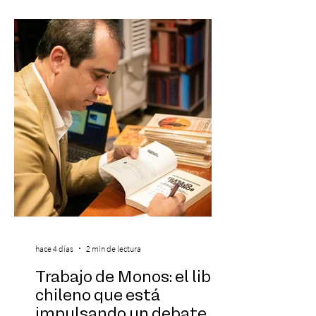
reconocido por Billboard en su lista 21
Under 21 por tercer año consecutivo,
formando parte una vez más de la
selección anual de la publicación que
destaca a los artistas menores de 21 años
más influyentes de la industria musical.
Este reconocimiento reaf
hace 4 días
2 min de lectura
Trabajo de Monos: el libro
chileno que está
impulsando un debate