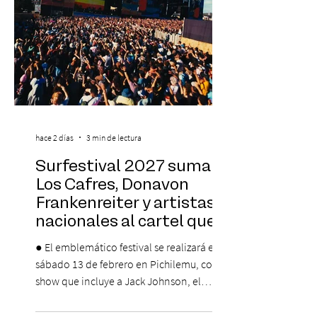
pro
hace 2 días
3 min de lectura
Surfestival 2027 suma a
Los Cafres, Donavon
Frankenreiter y artistas
nacionales al cartel que
encabeza Jack Johnson
● El emblemático festival se realizará el
sábado 13 de febrero en Pichilemu, con un
show que incluye a Jack Johnson, el
máximo referente de la cultura del surf. ●
El lunes 10 de agosto comienza la