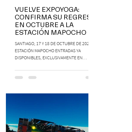
VUELVE EXPOYOGA:
CONFIRMA SU REGRESO
EN OCTUBRE A LA
ESTACIÓN MAPOCHO
SANTIAGO, 17 Y 18 DE OCTUBRE DE 2026,
ESTACIÓN MAPOCHO ENTRADAS YA
DISPONIBLES, EXCLUSIVAMENTE EN
PASSLINE.COM ExpoYoga regresa en 2026
con una edición renovada que reunirá
yoga, bienestar y vida consciente, con la
participación de Paramsahej Singh,
Antonella Orsini, Yoga Woman y más
exponentes que serán confirmados
próximamente. ExpoYoga se realizará los
días 17 y 18 de octubre de 2026 en el
Centro Cultural Estación Mapocho, espacio
que albergará durante dos jornadas una