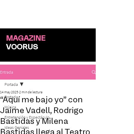
ME
NU
MAGAZINE
VOORUS
Entrada
Portada
14 may 2025
2 min de lectura
Portada
“Aquí me bajo yo” con
Música
Jaime Vadell, Rodrigo
Entretención y Espectáculo
Bastidas y Milena
Ideas Geniales
Bastidas llega al Teatro