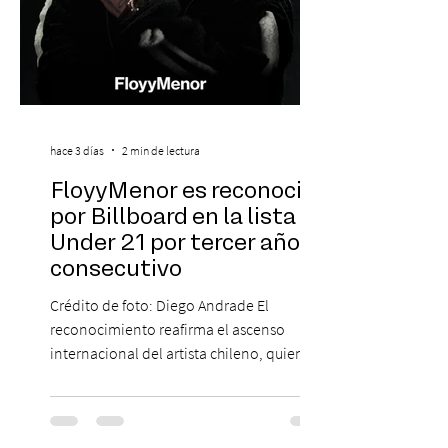
hace 3 días
2 min de lectura
FloyyMenor es reconocido
por Billboard en la lista 21
Under 21 por tercer año
consecutivo
Crédito de foto: Diego Andrade El
reconocimiento reafirma el ascenso
internacional del artista chileno, quien
continúa impulsando el reggaetón chileno
en la escena global. MIAMI, FL (3 de agosto
de 2026) — FloyyMenor ha sido