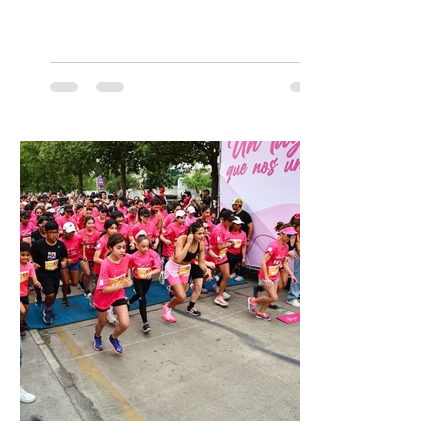
Concertgebouw de Ámsterdam hasta el
Teatro alla Scala de Milán. Ahora vuelve al
escenario del Teatro CA660 para
protagonizar una velada extraordinaria
donde se encontrarán dos de las obras
más fascinantes de la historia de la música:
Las Cuatro Estaciones de Antonio Vivaldi y
Las Cuatro Estaciones Porteñas de Astor
Piazzolla. Déja