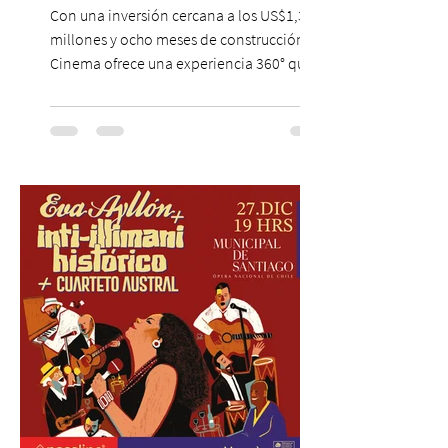
Hollywood a Chile
Con una inversión cercana a los US$1,3
millones y ocho meses de construcción,
Cinema ofrece una experiencia 360° que
combina gastronomía, escenografía
cinematográfica y actores en vivo,
recreando algunos de los universos más
icónicos del cine. Patio Bellavista suma
una nueva atracción a su oferta
gastronómica y turística con la apertura de
Cinema, un restaurante temático
inspirado en el concepto de un museo de
Hollywood, que promete transportar a sus
visitantes a distintos