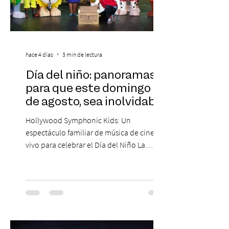
hace 4 días
3 min de lectura
Día del niño: panoramas
para que este domingo 09
de agosto, sea inolvidable
Hollywood Symphonic Kids: Un
espectáculo familiar de música de cine en
vivo para celebrar el Día del Niño La
Orquesta Filodramática de Chile invita a
las familias chilenas a vivir una experiencia
musical única e inolvidable con motivo del
Día del Niño. El espectáculo Hollywood
Symphonic Kids reunirá a lo mejor del cine
de todos los tiempos en un concierto en