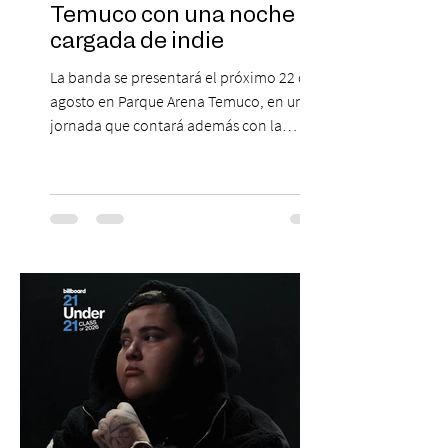
Temuco con una noche
cargada de indie
La banda se presentará el próximo 22 de
agosto en Parque Arena Temuco, en una
jornada que contará además con la
participación de los temuquenses “Todos
Mis Amigos Están Tristes”. El próximo 22 de
agosto, el Parque Arena Temuco será
escenario de una noche dedicada al indie
con la presentación de Candelabro,
banda que llegará a la capital de La
Araucanía para ofrecer un show cargado
de energía, guitarras y canciones que han
marcado su breve pero exitosa trayectoria.
La jornad