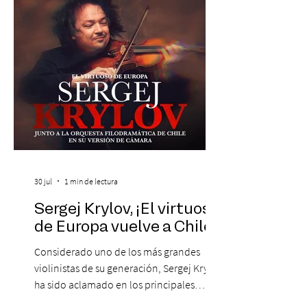
peruana, Eva Ayllón, al Cuarteto Austral y
un repertorio que recorrerá seis décadas
de obras que transformaron l
30 jul
1 min de lectura
Sergej Krylov, ¡El virtuoso
de Europa vuelve a Chile!
Considerado uno de los más grandes
violinistas de su generación, Sergej Krylov
ha sido aclamado en los principales
escenarios del mundo, desde el