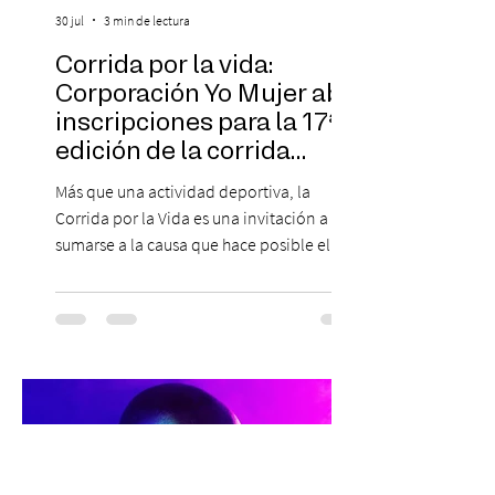
30 jul
3 min de lectura
Corrida por la vida:
Corporación Yo Mujer abre
inscripciones para la 17ª
edición de la corrida
solidaria
Más que una actividad deportiva, la
Corrida por la Vida es una invitación a
sumarse a la causa que hace posible el
trabajo que Corporación Yo Mujer
desarrolla durante todo el año: brindar
orientación, contención y apoyo
profesional a personas que viven la
experiencia del cáncer de mama y a sus
familias, además de impulsar la detección
temprana, porque la información también
es una forma de acompañar. Con este
propósito, la Corporación realizará la 17ª