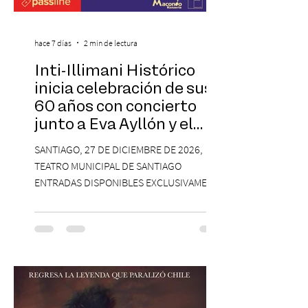
hace 7 días
2 min de lectura
Inti-Illimani Histórico
inicia celebración de sus
60 años con concierto
junto a Eva Ayllón y el
Cuarteto Austral en el
SANTIAGO, 27 DE DICIEMBRE DE 2026,
Teatro Municipal de
TEATRO MUNICIPAL DE SANTIAGO
Santiago
ENTRADAS DISPONIBLES EXCLUSIVAMENTE
EN PASSLINE.COM DESDE LAS 14:00 HRS. La
agrupación ícono de la Nueva Canción
Chilena conmemorará su legado de 60
años el próximo 27 de diciembre, a las
19:00 horas, en el Teatro Municipal de
Santiago. La celebración reunirá a la
máxima exponente de la música popular