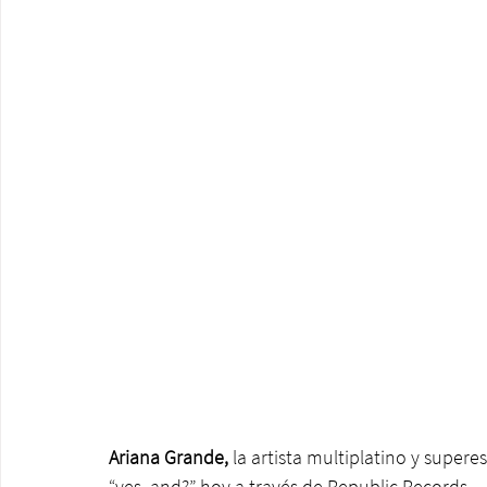
Ariana Grande,
 la artista multiplatino y super
“yes, and?” hoy a través de Republic Records.