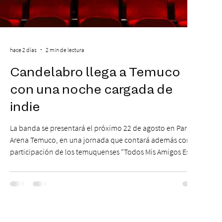
hace 2 días
2 min de lectura
Candelabro llega a Temuco
con una noche cargada de
indie
La banda se presentará el próximo 22 de agosto en Parque
Arena Temuco, en una jornada que contará además con la
participación de los temuquenses “Todos Mis Amigos Están
Tristes”. El próximo 22 de agosto, el Parque Arena Temuco
será escenario de una noche dedicada al indie con la
presentación de Candelabro, banda que llegará a la capital
de La Araucanía para ofrecer un show cargado de energía,
guitarras y canciones que han marcado su breve pero