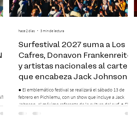
hace 2 días
3 min de lectura
Surfestival 2027 suma a Los
N
Cafres, Donavon Frankenreiter
y artistas nacionales al cartel
que encabeza Jack Johnson
● El emblemático festival se realizará el sábado 13 de
NTE
febrero en Pichilemu, con un show que incluye a Jack
Johnson, el máximo referente de la cultura del surf. ● El
lunes 10 de agosto comienza la Preventa Exclusiva
,
Santander con 30% descuento (por 48 horas o hasta agotar
 serán
stock). Posterior a esta preventa exclusiva se da inicio a la
 días
segunda etapa con una preventa con 20% descuento para