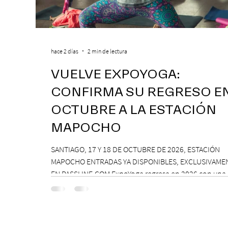
hace 2 días
2 min de lectura
VUELVE EXPOYOGA:
CONFIRMA SU REGRESO E
OCTUBRE A LA ESTACIÓN
MAPOCHO
SANTIAGO, 17 Y 18 DE OCTUBRE DE 2026, ESTACIÓN
MAPOCHO ENTRADAS YA DISPONIBLES, EXCLUSIVAME
EN PASSLINE.COM ExpoYoga regresa en 2026 con una
edición renovada que reunirá yoga, bienestar y vida
consciente, con la participación de Paramsahej Singh
Antonella Orsini, Yoga Woman y más exponentes que
confirmados próximamente. ExpoYoga se realizará los