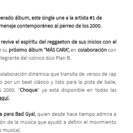
rado álbum, este single une a la artista 
#1
 de 
omenaje contemporáneo al perreo de los 2000.
revive el espíritu del reggaeton de sus inicios con el 
 su 
próximo álbum “MÁS CARA”,
 en 
colaboración
 con 
integrante del icónico dúo Plan B.
laboración dinámica que transita de versos de rap 
or un beat clásico y listo para la pista de baile, 
s 2000. “
Choque
” ya está disponible en todas las 
aquí
.
a para Bad Gyal
, quien desde hace tiempo admira a 
ón de la música que ayudó a definir el movimiento 
 musical. 