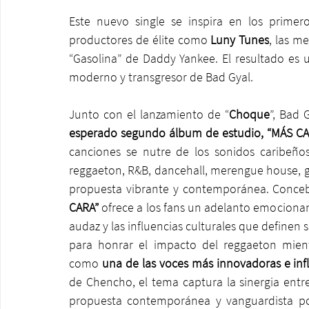
Este nuevo single se inspira en los prime
productores de élite como 
Luny Tunes
, las m
“Gasolina” de Daddy Yankee. El resultado es u
moderno y transgresor de Bad Gyal.
Junto con el lanzamiento de “
Choque
”, Bad 
esperado segundo álbum de estudio, “MÁS CA
canciones se nutre de los sonidos caribeños 
reggaeton, R&B, dancehall, merengue house, g
propuesta vibrante y contemporánea. Concebi
CARA”
 ofrece a los fans un adelanto emocionant
audaz y las influencias culturales que definen s
para honrar el impacto del reggaeton mien
como 
una de las voces más innovadoras e inf
de Chencho, el tema captura la sinergia entre 
propuesta contemporánea y vanguardista po