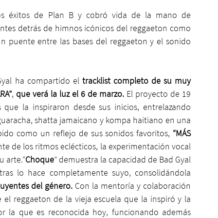
ros éxitos de Plan B y cobró vida de la mano de 
entes detrás de himnos icónicos del reggaeton como 
n puente entre las bases del reggaeton y el sonido 
Gyal ha compartido el 
tracklist completo de su muy 
RA”
,
 que verá la luz el 6 de marzo.
 El proyecto de 19 
que la inspiraron desde sus inicios, entrelazando 
uaracha, shatta jamaicano y kompa haitiano en una 
do como un reflejo de sus sonidos favoritos, 
“MÁS 
e de los ritmos eclécticos, la experimentación vocal 
u arte.“
Choque
” demuestra la capacidad de Bad Gyal 
tras lo hace completamente suyo, consolidándola 
luyentes del género.
 Con la mentoría y colaboración 
el reggaeton de la vieja escuela que la inspiró y la 
r la que es reconocida hoy, funcionando además 