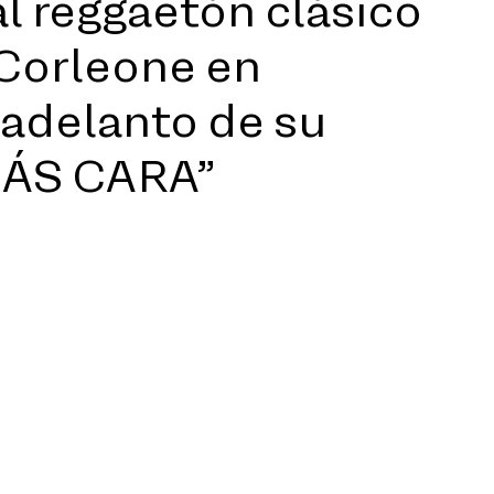
al reggaetón clásico
Corleone en
 adelanto de su
MÁS CARA”