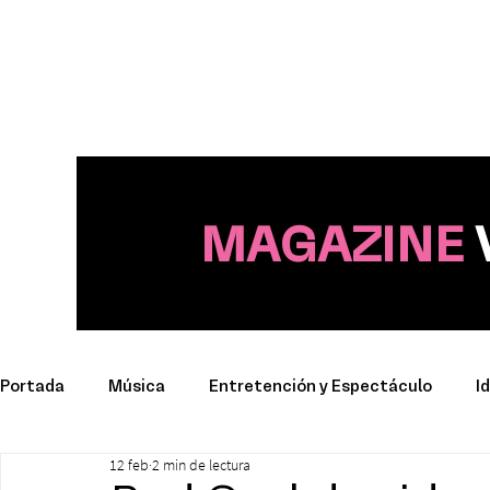
MAGAZINE
Portada
Música
Entretención y Espectáculo
I
12 feb
2 min de lectura
Deporte
Productos y Marcas
Conciertos