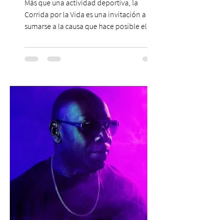
Más que una actividad deportiva, la
Corrida por la Vida es una invitación a
sumarse a la causa que hace posible el
trabajo que Corporación Yo Mujer
desarrolla durante todo el año: brindar
orientación, contención y apoyo
profesional a personas que viven la
experiencia del cáncer de mama y a sus
familias, además de impulsar la detección
temprana, porque la información también
es una forma de acompañar. Con este
propósito, la Corporación realizará la 17ª
Corrida por la Vida, e