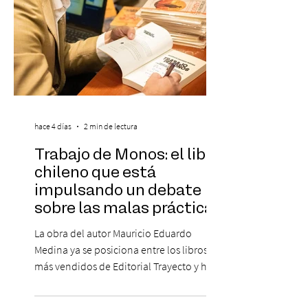
hace 4 días
2 min de lectura
Trabajo de Monos: el libro
chileno que está
impulsando un debate
sobre las malas prácticas
laborales y el futuro del
La obra del autor Mauricio Eduardo
trabajo
Medina ya se posiciona entre los libros
más vendidos de Editorial Trayecto y ha
dado origen a un decálogo de propuestas
para mejorar los procesos de selección