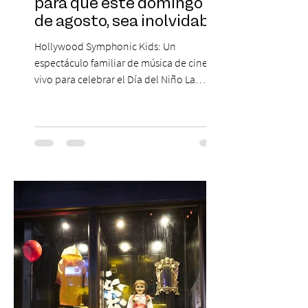
para que este domingo 09
de agosto, sea inolvidable
Hollywood Symphonic Kids: Un
espectáculo familiar de música de cine en
vivo para celebrar el Día del Niño La
Orquesta Filodramática de Chile invita a
las familias chilenas a vivir una experiencia
musical única e inolvidable con motivo del
Día del Niño. El espectáculo Hollywood
Symphonic Kids reunirá a lo mejor del cine
de todos los tiempos en un concierto en
vivo que combinará una orquesta
sinfónica en pleno, coro y una
sorprendente puesta en escena pensada
especialmente pa