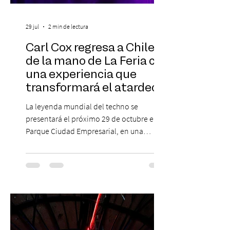
29 jul
2 min de lectura
Carl Cox regresa a Chile
de la mano de La Feria con
una experiencia que
transformará el atardecer
del jueves en una
La leyenda mundial del techno se
celebración de música
presentará el próximo 29 de octubre en
electrónica
Parque Ciudad Empresarial, en una
edición especial de ON TOUR que invita a
vivir una jornada de música, comunidad y
cultura electrónica desde las 18:00 horas.
Las entradas estarán disponibles desde el
viernes 31 de julio, a las 13:00 horas, a
través de Passline. Hay artistas que marcan
una época y otros que construyen la
historia. Carl Cox pertenece a esta última