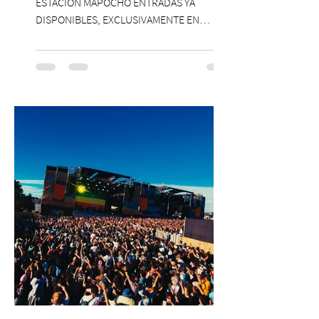
ESTACIÓN MAPOCHO ENTRADAS YA
DISPONIBLES, EXCLUSIVAMENTE EN
PASSLINE.COM ExpoYoga regresa en 2026
con una edición renovada que reunirá
yoga, bienestar y vida consciente, con la
participación de Paramsahej Singh,
Antonella Orsini, Yoga Woman y más
exponentes que serán confirmados
próximamente. ExpoYoga se realizará los
días 17 y 18 de octubre de 2026 en el
Centro Cultural Estación Mapocho, espacio
que albergará durante dos jornadas una
pro