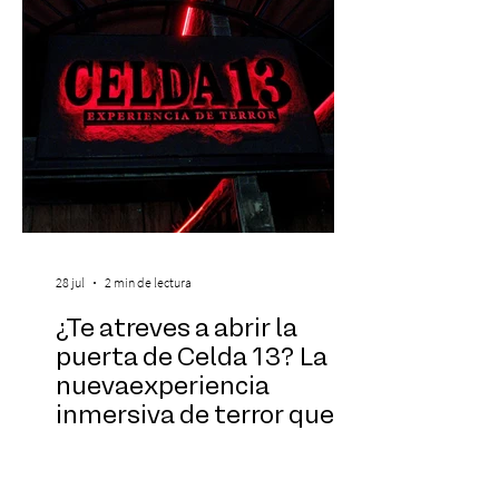
categoría. Considerado una de las figura
28 jul
2 min de lectura
¿Te atreves a abrir la
puerta de Celda 13? La
nuevaexperiencia
inmersiva de terror que
acaba de llegar aBarrio
Ubicado sobre The Jail, este nuevo
Italia
concepto independiente invita a recorrer