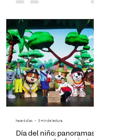
laboral en Chile. En un contexto donde el
agotamiento, la incertidumbre y las malas
experiencias laborales forman parte de la
realidad de miles de trabajadores, Trabajo
de Monos – Reflexiones de la Selva
Corporativa, del autor Mauricio Eduardo
Medina, ha trascendido el ámbito editorial
hace 4 días
3 min de lectura
Día del niño: panoramas