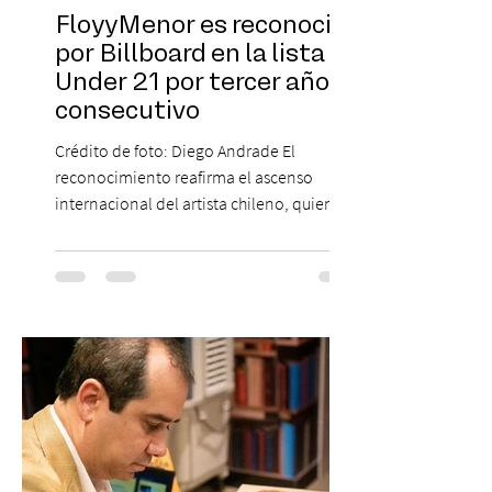
FloyyMenor es reconocido
por Billboard en la lista 21
Under 21 por tercer año
consecutivo
Crédito de foto: Diego Andrade El
reconocimiento reafirma el ascenso
internacional del artista chileno, quien
continúa impulsando el reggaetón chileno
en la escena global. MIAMI, FL (3 de agosto
de 2026) — FloyyMenor ha sido
reconocido por Billboard en su lista 21
Under 21 por tercer año consecutivo,
formando parte una vez más de la
selección anual de la publicación que
destaca a los artistas menores de 21 años
más influyentes de la industria musical.
Este reconocimiento reaf