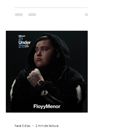
Mis Amigos Están Tristes”. El próximo 22 de
agosto, el Parque Arena Temuco será
escenario de una noche dedicada al indie
con la presentación de Candelabro,
banda que llegará a la capital de La
Araucanía para ofrecer un show cargado
de energía, guitarras y canciones que han
marcado su breve pero exitosa trayectoria.
La jornad
hace 3 días
2 min de lectura