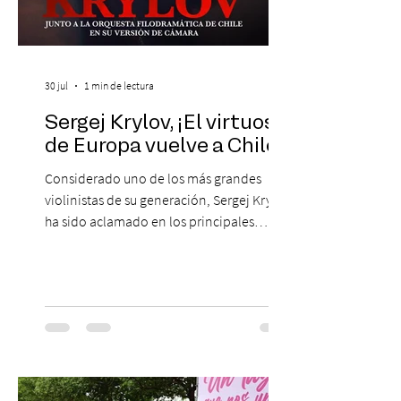
30 jul
1 min de lectura
Sergej Krylov, ¡El virtuoso
de Europa vuelve a Chile!
Considerado uno de los más grandes
violinistas de su generación, Sergej Krylov
ha sido aclamado en los principales
escenarios del mundo, desde el
Concertgebouw de Ámsterdam hasta el
Teatro alla Scala de Milán. Ahora vuelve al
escenario del Teatro CA660 para
protagonizar una velada extraordinaria
donde se encontrarán dos de las obras
más fascinantes de la historia de la música:
Las Cuatro Estaciones de Antonio Vivaldi y