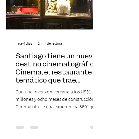
hace 4 días
2 min de lectura
Santiago tiene un nuevo
destino cinematográfico:
Cinema, el restaurante
temático que trae
Hollywood a Chile
Con una inversión cercana a los US$1,3
millones y ocho meses de construcción,
Cinema ofrece una experiencia 360° que
combina gastronomía, escenografía
cinematográfica y actores en vivo,
recreando algunos de los universos más
icónicos del cine. Patio Bellavista suma