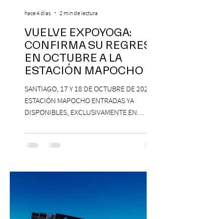
hace 4 días
2 min de lectura
VUELVE EXPOYOGA:
CONFIRMA SU REGRESO
EN OCTUBRE A LA
ESTACIÓN MAPOCHO
SANTIAGO, 17 Y 18 DE OCTUBRE DE 2026,
ESTACIÓN MAPOCHO ENTRADAS YA
DISPONIBLES, EXCLUSIVAMENTE EN
PASSLINE.COM ExpoYoga regresa en 2026
con una edición renovada que reunirá
yoga, bienestar y vida consciente, con la
participación de Paramsahej Singh,
Antonella Orsini, Yoga Woman y más
exponentes que serán confirmados
próximamente. ExpoYoga se realizará los
días 17 y 18 de octubre de 2026 en el
Centro Cultural Estación Mapocho, espacio