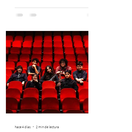
máximo referente de la cultura del surf. ●
El lunes 10 de agosto comienza la
Preventa Exclusiva Santander con 30%
descuento (por 48 horas o hasta agotar
stock). Posterior a esta preventa exclusiva
se da inicio a la segunda etapa con una
preventa con 20% descuento para los
clientes del mismo banco y 20% para las
personas que se pre inscribieron y el miérc
hace 4 días
2 min de lectura