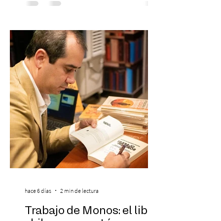
de 2026) — FloyyMenor ha sido
reconocido por Billboard en su lista 21
Under 21 por tercer año consecutivo,
formando parte una vez más de la
selección anual de la publicación que
destaca a los artistas menores de 21 años
más influyentes de la industria musical.
Este reconocimiento reaf
hace 6 días
2 min de lectura
Trabajo de Monos: el libro