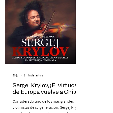
máxima exponente de la música popular
peruana, Eva Ayllón, al Cuarteto Austral y
un repertorio que recorrerá seis décadas
de obras que transformaron l
30 jul
1 min de lectura
Sergej Krylov, ¡El virtuoso
de Europa vuelve a Chile!
Considerado uno de los más grandes
violinistas de su generación, Sergej Krylov