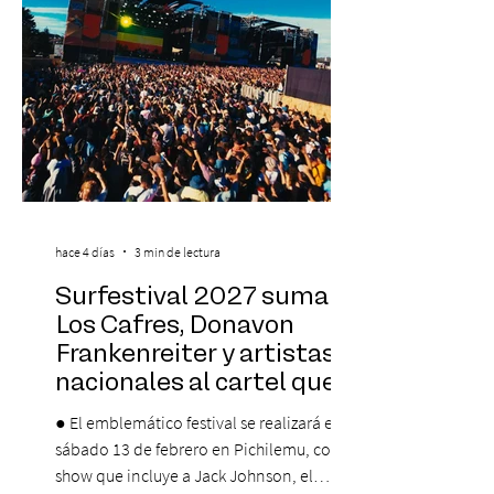
que albergará durante dos jornadas una
pro
hace 4 días
3 min de lectura
Surfestival 2027 suma a
Los Cafres, Donavon
Frankenreiter y artistas
nacionales al cartel que
encabeza Jack Johnson
● El emblemático festival se realizará el
sábado 13 de febrero en Pichilemu, con un
show que incluye a Jack Johnson, el