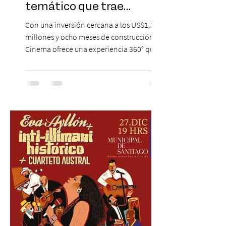
temático que trae
Hollywood a Chile
Con una inversión cercana a los US$1,3
millones y ocho meses de construcción,
Cinema ofrece una experiencia 360° que
combina gastronomía, escenografía
cinematográfica y actores en vivo,
recreando algunos de los universos más
icónicos del cine. Patio Bellavista suma
una nueva atracción a su oferta
gastronómica y turística con la apertura de
Cinema, un restaurante temático
inspirado en el concepto de un museo de
Hollywood, que promete transportar a sus
visitantes a distintos