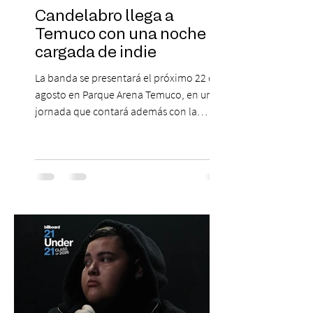
Candelabro llega a
Temuco con una noche
cargada de indie
La banda se presentará el próximo 22 de
agosto en Parque Arena Temuco, en una
jornada que contará además con la
participación de los temuquenses “Todos
Mis Amigos Están Tristes”. El próximo 22 de
agosto, el Parque Arena Temuco será
escenario de una noche dedicada al indie
con la presentación de Candelabro,
banda que llegará a la capital de La
Araucanía para ofrecer un show cargado
de energía, guitarras y canciones que han
marcado su breve pero exitosa trayectoria.
La jornad