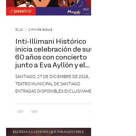
31 jul
2 min de lectura
Inti-Illimani Histórico
inicia celebración de sus
60 años con concierto
junto a Eva Ayllón y el
Cuarteto Austral en el
SANTIAGO, 27 DE DICIEMBRE DE 2026,
Teatro Municipal de
TEATRO MUNICIPAL DE SANTIAGO
Santiago
ENTRADAS DISPONIBLES EXCLUSIVAMENTE
EN PASSLINE.COM DESDE LAS 14:00 HRS. La
agrupación ícono de la Nueva Canción
Chilena conmemorará su legado de 60
años el próximo 27 de diciembre, a las
19:00 horas, en el Teatro Municipal de
Santiago. La celebración reunirá a la