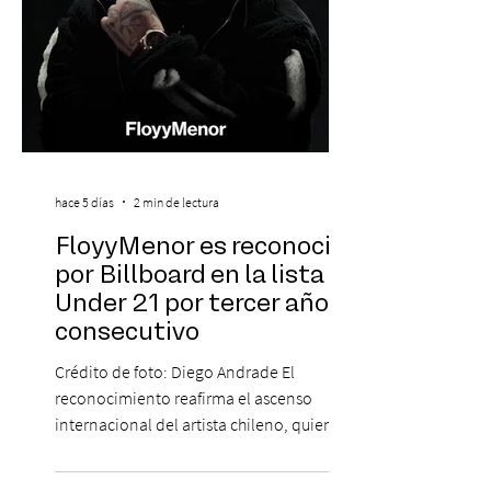
hace 5 días
2 min de lectura
FloyyMenor es reconocido
por Billboard en la lista 21
Under 21 por tercer año
consecutivo
Crédito de foto: Diego Andrade El
reconocimiento reafirma el ascenso
internacional del artista chileno, quien
continúa impulsando el reggaetón chileno
en la escena global. MIAMI, FL (3 de agosto