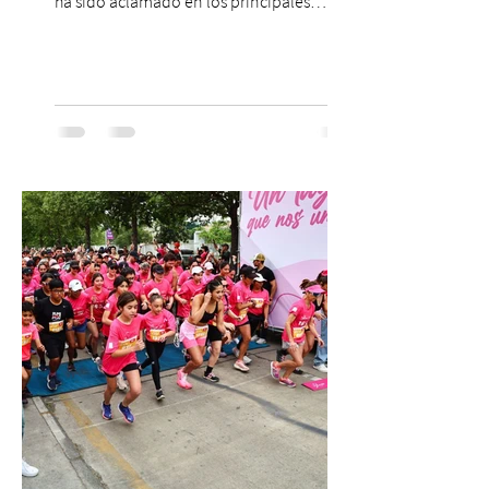
ha sido aclamado en los principales
escenarios del mundo, desde el
Concertgebouw de Ámsterdam hasta el
Teatro alla Scala de Milán. Ahora vuelve al
escenario del Teatro CA660 para
protagonizar una velada extraordinaria
donde se encontrarán dos de las obras
más fascinantes de la historia de la música:
Las Cuatro Estaciones de Antonio Vivaldi y
Las Cuatro Estaciones Porteñas de Astor
Piazzolla. Déja