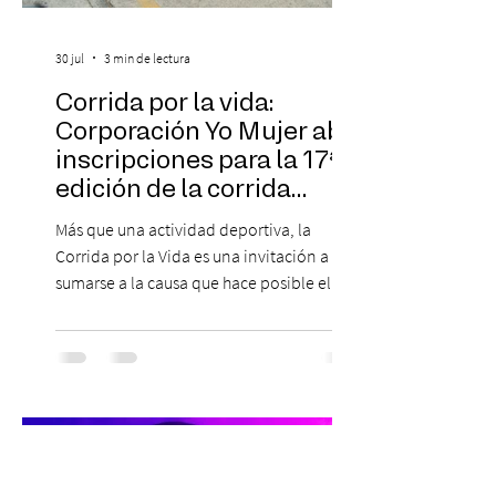
30 jul
3 min de lectura
Corrida por la vida:
Corporación Yo Mujer abre
inscripciones para la 17ª
edición de la corrida
solidaria
Más que una actividad deportiva, la
Corrida por la Vida es una invitación a
sumarse a la causa que hace posible el
trabajo que Corporación Yo Mujer
desarrolla durante todo el año: brindar
orientación, contención y apoyo
profesional a personas que viven la
experiencia del cáncer de mama y a sus
familias, además de impulsar la detección
temprana, porque la información también
es una forma de acompañar. Con este