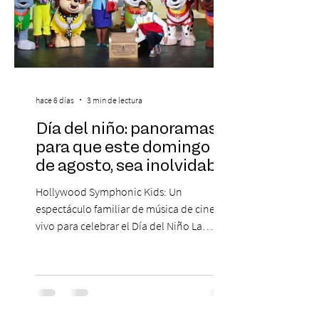
hace 6 días
3 min de lectura
Día del niño: panoramas
para que este domingo 09
de agosto, sea inolvidable
Hollywood Symphonic Kids: Un
espectáculo familiar de música de cine en
vivo para celebrar el Día del Niño La
Orquesta Filodramática de Chile invita a
las familias chilenas a vivir una experiencia
musical única e inolvidable con motivo del
Día del Niño. El espectáculo Hollywood
Symphonic Kids reunirá a lo mejor del cine