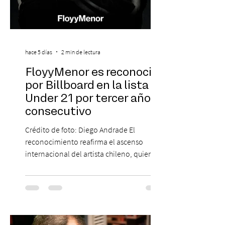
hace 5 días
2 min de lectura
FloyyMenor es reconocido
por Billboard en la lista 21
Under 21 por tercer año
consecutivo
Crédito de foto: Diego Andrade El
reconocimiento reafirma el ascenso
internacional del artista chileno, quien
continúa impulsando el reggaetón chileno
en la escena global. MIAMI, FL (3 de agosto
de 2026) — FloyyMenor ha sido
reconocido por Billboard en su lista 21
Under 21 por tercer año consecutivo,