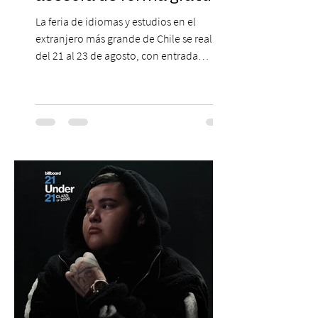
La feria de idiomas y estudios en el
extranjero más grande de Chile se realizará
del 21 al 23 de agosto, con entrada
gratuita, asesoría personalizada y test de
inglés con entrega de certificado. En un
escenario en que los idiomas mantienen
un papel relevante para acceder a
oportunidades académicas y
desenvolverse en contextos
internacionales, los resultados más
recientes muestran que Chile todavía
enfrenta importantes desafíos en su
aprendizaje. Según el estudio global EF
Eng