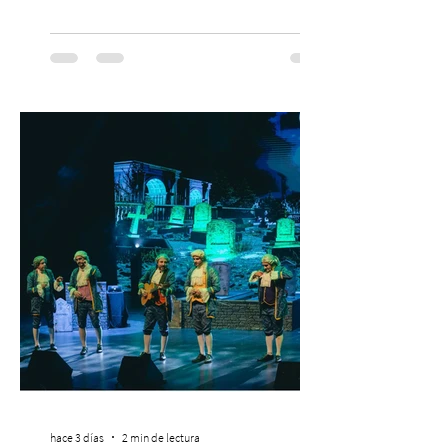
grande de la trayectoria del festival en
Chile. 14 y 15 de noviembre de 2026, Club
Hípico de Santiago. Últimos Weekend
Tickets disponibles en www.creamfields.cl,
con venta a través de Puntoticket.com
Creamfields Chile, el festival de música
electrónica más importante del país,
revela oficialmente el Lineup de su edición
2026. Calvin Harris, Boris Bre
hace 3 días
2 min de lectura