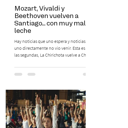
Mozart, Vivaldi y
Beethoven vuelven a
Santiago... con muy mala
leche
Hay noticias que uno espera y noticias que
uno directamente no vio venir. Esta es de
las segundas, La Chirichota vuelve a Chile.
Sí, otra vez. Y no, no es casualidad.
Después de agotar entradas en su primer
paso por Santiago en 2025, el grupo
cómico-musical más viral del momento
retorna al Teatro Estudio 13 con dos
funciones, el 14 y 15 de agosto de 2026,
para que nadie se quede con las ganas (de
nuevo). Llegan con la confianza de quien
ha hecho sold-out en Colombia, Miami,