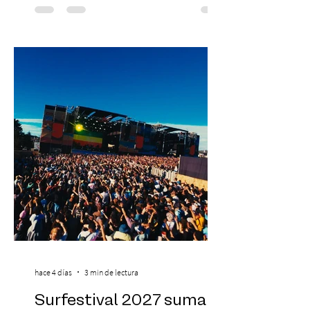
yoga, bienestar y vida consciente, con la
participación de Paramsahej Singh,
Antonella Orsini, Yoga Woman y más
exponentes que serán confirmados
próximamente. ExpoYoga se realizará los
días 17 y 18 de octubre de 2026 en el
Centro Cultural Estación Mapocho, espacio
que albergará durante dos jornadas una
pro
hace 4 días
3 min de lectura
Surfestival 2027 suma a