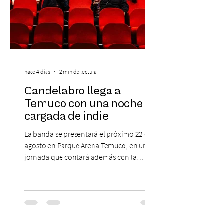
hace 4 días
2 min de lectura
Candelabro llega a
Temuco con una noche
cargada de indie
La banda se presentará el próximo 22 de
agosto en Parque Arena Temuco, en una
jornada que contará además con la
participación de los temuquenses “Todos
Mis Amigos Están Tristes”. El próximo 22 de
agosto, el Parque Arena Temuco será
escenario de una noche dedicada al indie
con la presentación de Candelabro,