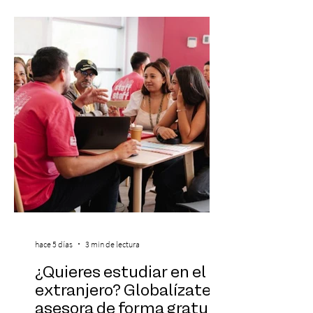
banda que llegará a la capital de La
Araucanía para ofrecer un show cargado
de energía, guitarras y canciones que han
marcado su breve pero exitosa trayectoria.
La jornad
hace 5 días
3 min de lectura
¿Quieres estudiar en el
extranjero? Globalízate te
asesora de forma gratuita