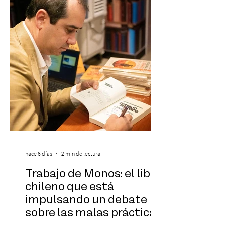
formando parte una vez más de la
selección anual de la publicación que
destaca a los artistas menores de 21 años
más influyentes de la industria musical.
Este reconocimiento reaf
hace 6 días
2 min de lectura
Trabajo de Monos: el libro
chileno que está
impulsando un debate
sobre las malas prácticas