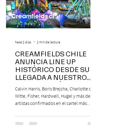
hace 2 días
2 min de lectura
CREAMFIELDS CHILE
ANUNCIA LINE UP
HISTÓRICO DESDE SU
LLEGADA A NUESTRO
NUESTRO PAÍS
Calvin Harris, Boris Brejcha, Charlotte de
Witte, Fisher, Hardwell, Hugel y más de 85
artistas confirmados en el cartel más
grande de la trayectoria del festival en
Chile. 14 y 15 de noviembre de 2026, Club
Hípico de Santiago. Últimos Weekend
Tickets disponibles en www.creamfields.cl,