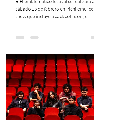
● El emblemático festival se realizará el
sábado 13 de febrero en Pichilemu, con un
show que incluye a Jack Johnson, el
máximo referente de la cultura del surf. ●
El lunes 10 de agosto comienza la
Preventa Exclusiva Santander con 30%
descuento (por 48 horas o hasta agotar
stock). Posterior a esta preventa exclusiva
se da inicio a la segunda etapa con una
preventa con 20% descuento para los
clientes del mismo banco y 20% para las
personas que se pre inscribieron y el miérc