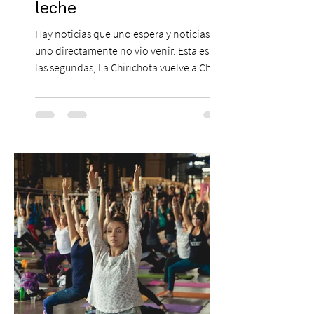
leche
Hay noticias que uno espera y noticias que
uno directamente no vio venir. Esta es de
las segundas, La Chirichota vuelve a Chile.
Sí, otra vez. Y no, no es casualidad.
Después de agotar entradas en su primer
paso por Santiago en 2025, el grupo
cómico-musical más viral del momento
retorna al Teatro Estudio 13 con dos
funciones, el 14 y 15 de agosto de 2026,
para que nadie se quede con las ganas (de
nuevo). Llegan con la confianza de quien
ha hecho sold-out en Colombia, Miami,