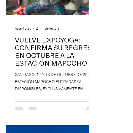
hace 4 días
2 min de lectura
VUELVE EXPOYOGA:
CONFIRMA SU REGRESO
EN OCTUBRE A LA
ESTACIÓN MAPOCHO
SANTIAGO, 17 Y 18 DE OCTUBRE DE 2026,
ESTACIÓN MAPOCHO ENTRADAS YA
DISPONIBLES, EXCLUSIVAMENTE EN
PASSLINE.COM ExpoYoga regresa en 2026
con una edición renovada que reunirá
yoga, bienestar y vida consciente, con la
participación de Paramsahej Singh,
Antonella Orsini, Yoga Woman y más
exponentes que serán confirmados