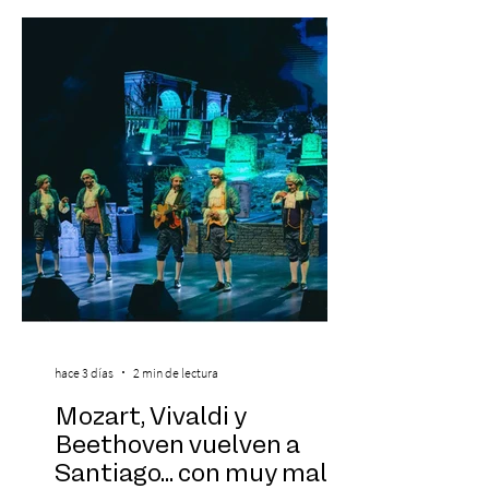
con venta a través de Puntoticket.com
Creamfields Chile, el festival de música
electrónica más importante del país,
revela oficialmente el Lineup de su edición
2026. Calvin Harris, Boris Bre
hace 3 días
2 min de lectura
Mozart, Vivaldi y
Beethoven vuelven a
Santiago... con muy mala