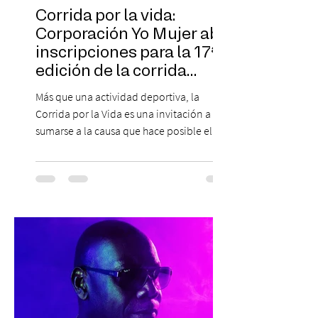
Corrida por la vida:
Corporación Yo Mujer abre
inscripciones para la 17ª
edición de la corrida
solidaria
Más que una actividad deportiva, la
Corrida por la Vida es una invitación a
sumarse a la causa que hace posible el
trabajo que Corporación Yo Mujer
desarrolla durante todo el año: brindar
orientación, contención y apoyo
profesional a personas que viven la
experiencia del cáncer de mama y a sus
familias, además de impulsar la detección
temprana, porque la información también
es una forma de acompañar. Con este
propósito, la Corporación realizará la 17ª
Corrida por la Vida, e