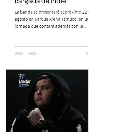
cargada de indie
La banda se presentará el próximo 22 de
agosto en Parque Arena Temuco, en una
jornada que contará además con la
participación de los temuquenses “Todos
Mis Amigos Están Tristes”. El próximo 22 de
agosto, el Parque Arena Temuco será
escenario de una noche dedicada al indie
con la presentación de Candelabro,
banda que llegará a la capital de La
Araucanía para ofrecer un show cargado
de energía, guitarras y canciones que han
marcado su breve pero exitosa trayectoria.
La jornad