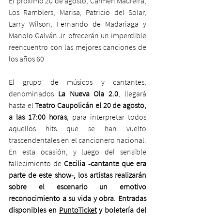
El próximo 20 de agosto, Carmen Maureira, 
Los Ramblers, Marisa, Patricio del Solar, 
Larry Wilson, Fernando de Madariaga y 
Manolo Galván Jr. ofrecerán un imperdible 
reencuentro con las mejores canciones de 
los años 60
El grupo de músicos y cantantes, 
denominados 
La Nueva Ola 2.0
, llegará 
hasta el 
Teatro Caupolicán el 20 de agosto, 
a las 17:00 horas
, para interpretar todos 
aquellos hits que se han vuelto 
trascendentales en el cancionero nacional. 
En esta ocasión, y luego del sensible 
fallecimiento de
 Cecilia -cantante que era 
parte de este show-, los artistas realizarán 
sobre el escenario un emotivo 
reconocimiento a su vida y obra. Entradas 
disponibles en 
PuntoTicket
 y boletería del 