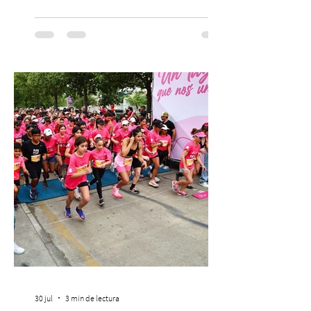
Teatro alla Scala de Milán. Ahora vuelve al
escenario del Teatro CA660 para
protagonizar una velada extraordinaria
donde se encontrarán dos de las obras
más fascinantes de la historia de la música:
Las Cuatro Estaciones de Antonio Vivaldi y
Las Cuatro Estaciones Porteñas de Astor
Piazzolla. Déja
30 jul
3 min de lectura