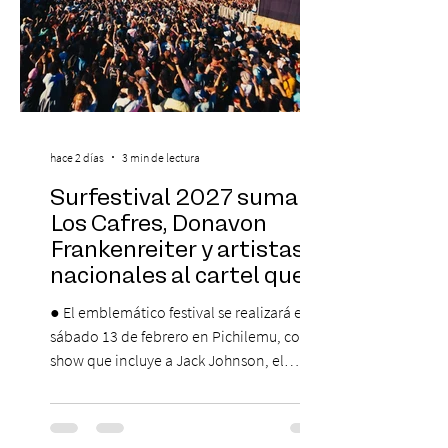
hace 2 días
3 min de lectura
Surfestival 2027 suma a
Los Cafres, Donavon
Frankenreiter y artistas
nacionales al cartel que
encabeza Jack Johnson
● El emblemático festival se realizará el
sábado 13 de febrero en Pichilemu, con un
show que incluye a Jack Johnson, el
máximo referente de la cultura del surf. ●
El lunes 10 de agosto comienza la
Preventa Exclusiva Santander con 30%