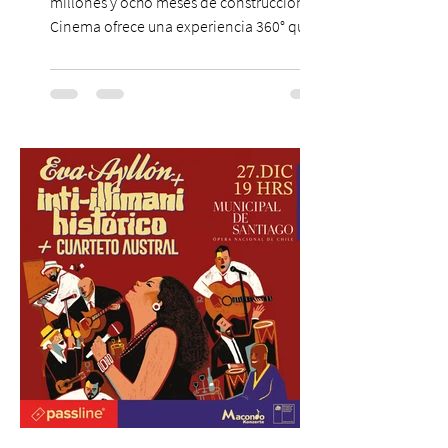
millones y ocho meses de construcción,
Cinema ofrece una experiencia 360° que
combina gastronomía, escenografía
cinematográfica y actores en vivo,
recreando algunos de los universos más
icónicos del cine. Patio Bellavista suma
una nueva atracción a su oferta
gastronómica y turística con la apertura de
Cinema, un restaurante temático
inspirado en el concepto de un museo de
Hollywood, que promete transportar a sus
visitantes a distintos