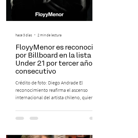
hace 3 días
2 min de lectura
FloyyMenor es reconocido
por Billboard en la lista 21
Under 21 por tercer año
consecutivo
Crédito de foto: Diego Andrade El
reconocimiento reafirma el ascenso
internacional del artista chileno, quien
continúa impulsando el reggaetón chileno
en la escena global. MIAMI, FL (3 de agosto
de 2026) — FloyyMenor ha sido
reconocido por Billboard en su lista 21
Under 21 por tercer año consecutivo,