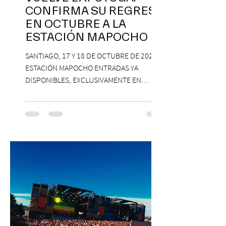
CONFIRMA SU REGRESO
EN OCTUBRE A LA
ESTACIÓN MAPOCHO
SANTIAGO, 17 Y 18 DE OCTUBRE DE 2026,
ESTACIÓN MAPOCHO ENTRADAS YA
DISPONIBLES, EXCLUSIVAMENTE EN
PASSLINE.COM ExpoYoga regresa en 2026
con una edición renovada que reunirá
yoga, bienestar y vida consciente, con la
participación de Paramsahej Singh,
Antonella Orsini, Yoga Woman y más
exponentes que serán confirmados
próximamente. ExpoYoga se realizará los
días 17 y 18 de octubre de 2026 en el
Centro Cultural Estación Mapocho, espacio
que albergará durante dos jornadas una
pro