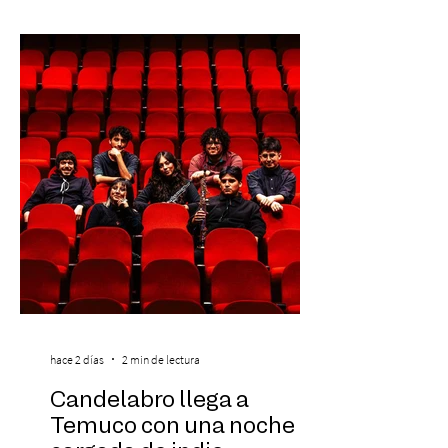
descuento (por 48 horas o hasta agotar
stock). Posterior a esta preventa exclusiva
se da inicio a la segunda etapa con una
preventa con 20% descuento para los
clientes del mismo banco y 20% para las
personas que se pre inscribieron y el miérc
hace 2 días
2 min de lectura
Candelabro llega a
Temuco con una noche