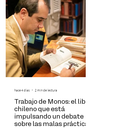
formando parte una vez más de la
selección anual de la publicación que
destaca a los artistas menores de 21 años
más influyentes de la industria musical.
Este reconocimiento reaf
hace 4 días
2 min de lectura
Trabajo de Monos: el libro
chileno que está
impulsando un debate
sobre las malas prácticas