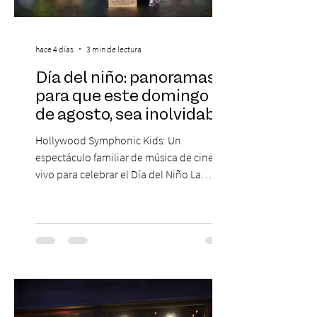
hace 4 días
3 min de lectura
Día del niño: panoramas
para que este domingo 09
de agosto, sea inolvidable
Hollywood Symphonic Kids: Un
espectáculo familiar de música de cine en
vivo para celebrar el Día del Niño La
Orquesta Filodramática de Chile invita a
las familias chilenas a vivir una experiencia
musical única e inolvidable con motivo del
Día del Niño. El espectáculo Hollywood
Symphonic Kids reunirá a lo mejor del cine
de todos los tiempos en un concierto en
vivo que combinará una orquesta
sinfónica en pleno, coro y una