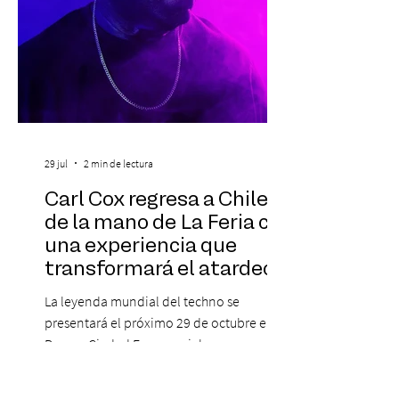
29 jul
2 min de lectura
Carl Cox regresa a Chile
de la mano de La Feria con
una experiencia que
transformará el atardecer
del jueves en una
La leyenda mundial del techno se
celebración de música
presentará el próximo 29 de octubre en
electrónica
Parque Ciudad Empresarial, en una
edición especial de ON TOUR que invita a
vivir una jornada de música, comunidad y