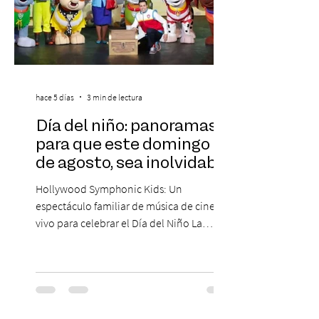
hace 5 días
3 min de lectura
Día del niño: panoramas
para que este domingo 09
de agosto, sea inolvidable
Hollywood Symphonic Kids: Un
espectáculo familiar de música de cine en
vivo para celebrar el Día del Niño La
Orquesta Filodramática de Chile invita a
las familias chilenas a vivir una experiencia
musical única e inolvidable con motivo del
Día del Niño. El espectáculo Hollywood
Symphonic Kids reunirá a lo mejor del cine