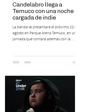
Candelabro llega a
Temuco con una noche
cargada de indie
La banda se presentará el próximo 22 de
agosto en Parque Arena Temuco, en una
jornada que contará además con la
participación de los temuquenses “Todos
Mis Amigos Están Tristes”. El próximo 22 de
agosto, el Parque Arena Temuco será
escenario de una noche dedicada al indie
con la presentación de Candelabro,
banda que llegará a la capital de La
Araucanía para ofrecer un show cargado
de energía, guitarras y canciones que han
marcado su breve pero exitosa trayectoria.
La jornad