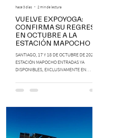
hace 3 días
2 min de lectura
VUELVE EXPOYOGA:
CONFIRMA SU REGRESO
EN OCTUBRE A LA
ESTACIÓN MAPOCHO
SANTIAGO, 17 Y 18 DE OCTUBRE DE 2026,
ESTACIÓN MAPOCHO ENTRADAS YA
DISPONIBLES, EXCLUSIVAMENTE EN
PASSLINE.COM ExpoYoga regresa en 2026
con una edición renovada que reunirá
yoga, bienestar y vida consciente, con la
participación de Paramsahej Singh,
Antonella Orsini, Yoga Woman y más
exponentes que serán confirmados
próximamente. ExpoYoga se realizará los
días 17 y 18 de octubre de 2026 en el
Centro Cultural Estación Mapocho, espacio