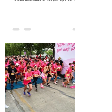
escenarios del mundo, desde el
Concertgebouw de Ámsterdam hasta el
Teatro alla Scala de Milán. Ahora vuelve al
escenario del Teatro CA660 para
protagonizar una velada extraordinaria
donde se encontrarán dos de las obras
más fascinantes de la historia de la música:
Las Cuatro Estaciones de Antonio Vivaldi y
Las Cuatro Estaciones Porteñas de Astor
Piazzolla. Déja