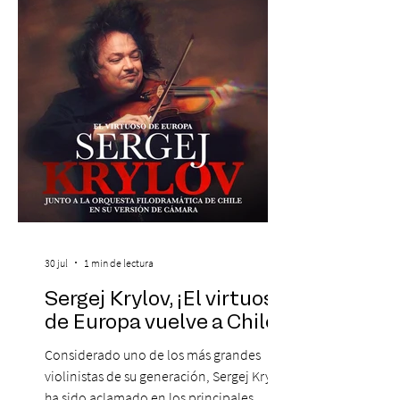
máxima exponente de la música popular
peruana, Eva Ayllón, al Cuarteto Austral y
un repertorio que recorrerá seis décadas
de obras que transformaron l
30 jul
1 min de lectura
Sergej Krylov, ¡El virtuoso
de Europa vuelve a Chile!
Considerado uno de los más grandes
violinistas de su generación, Sergej Krylov
ha sido aclamado en los principales