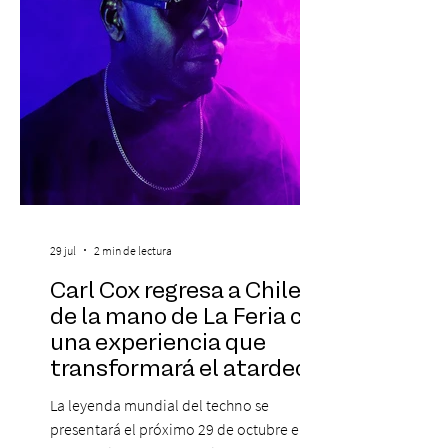
propósito, la Corporación realizará la 17ª
Corrida por la Vida, e
29 jul
2 min de lectura
Carl Cox regresa a Chile
de la mano de La Feria con
una experiencia que
transformará el atardecer
del jueves en una
La leyenda mundial del techno se
celebración de música
presentará el próximo 29 de octubre en