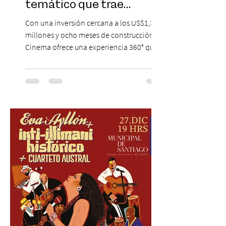
temático que trae
Hollywood a Chile
Con una inversión cercana a los US$1,3
millones y ocho meses de construcción,
Cinema ofrece una experiencia 360° que
combina gastronomía, escenografía
cinematográfica y actores en vivo,
recreando algunos de los universos más
icónicos del cine. Patio Bellavista suma
una nueva atracción a su oferta
gastronómica y turística con la apertura de
Cinema, un restaurante temático
inspirado en el concepto de un museo de
Hollywood, que promete transportar a sus
visitantes a distintos