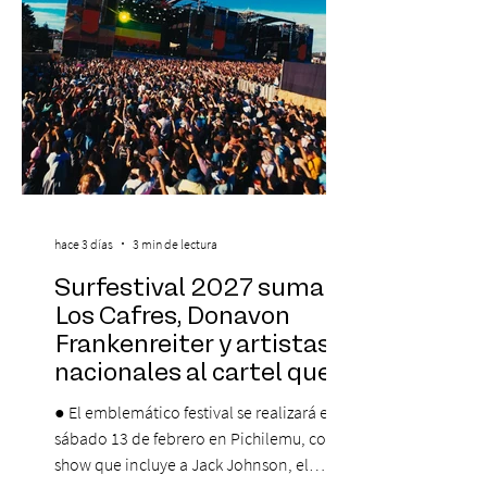
que albergará durante dos jornadas una
pro
hace 3 días
3 min de lectura
Surfestival 2027 suma a
Los Cafres, Donavon
Frankenreiter y artistas
nacionales al cartel que
encabeza Jack Johnson
● El emblemático festival se realizará el
sábado 13 de febrero en Pichilemu, con un
show que incluye a Jack Johnson, el