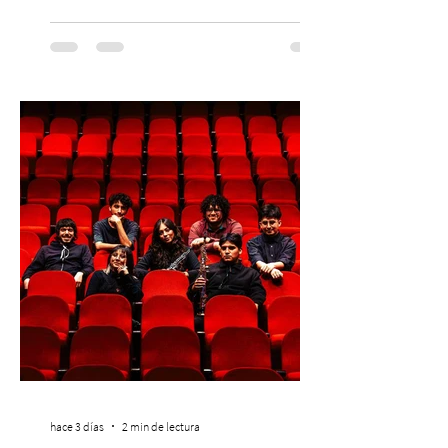
máximo referente de la cultura del surf. ●
El lunes 10 de agosto comienza la
Preventa Exclusiva Santander con 30%
descuento (por 48 horas o hasta agotar
stock). Posterior a esta preventa exclusiva
se da inicio a la segunda etapa con una
preventa con 20% descuento para los
clientes del mismo banco y 20% para las
personas que se pre inscribieron y el miérc
hace 3 días
2 min de lectura