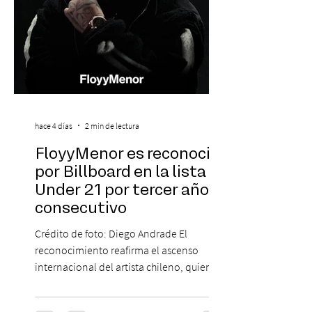
hace 4 días
2 min de lectura
FloyyMenor es reconocido
por Billboard en la lista 21
Under 21 por tercer año
consecutivo
Crédito de foto: Diego Andrade El
reconocimiento reafirma el ascenso
internacional del artista chileno, quien
continúa impulsando el reggaetón chileno
en la escena global. MIAMI, FL (3 de agosto