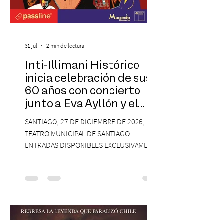
31 jul
2 min de lectura
Inti-Illimani Histórico
inicia celebración de sus
60 años con concierto
junto a Eva Ayllón y el
Cuarteto Austral en el
SANTIAGO, 27 DE DICIEMBRE DE 2026,
Teatro Municipal de
TEATRO MUNICIPAL DE SANTIAGO
Santiago
ENTRADAS DISPONIBLES EXCLUSIVAMENTE
EN PASSLINE.COM DESDE LAS 14:00 HRS. La
agrupación ícono de la Nueva Canción
Chilena conmemorará su legado de 60
años el próximo 27 de diciembre, a las
19:00 horas, en el Teatro Municipal de
Santiago. La celebración reunirá a la