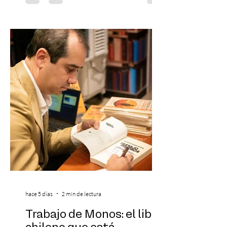
de 2026) — FloyyMenor ha sido
reconocido por Billboard en su lista 21
Under 21 por tercer año consecutivo,
formando parte una vez más de la
selección anual de la publicación que
destaca a los artistas menores de 21 años
más influyentes de la industria musical.
Este reconocimiento reaf
hace 5 días
2 min de lectura
Trabajo de Monos: el libro