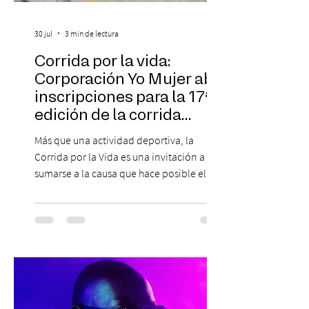
30 jul
3 min de lectura
Corrida por la vida:
Corporación Yo Mujer abre
inscripciones para la 17ª
edición de la corrida
solidaria
Más que una actividad deportiva, la
Corrida por la Vida es una invitación a
sumarse a la causa que hace posible el
trabajo que Corporación Yo Mujer
desarrolla durante todo el año: brindar
orientación, contención y apoyo
profesional a personas que viven la
experiencia del cáncer de mama y a sus
familias, además de impulsar la detección
temprana, porque la información también
es una forma de acompañar. Con este