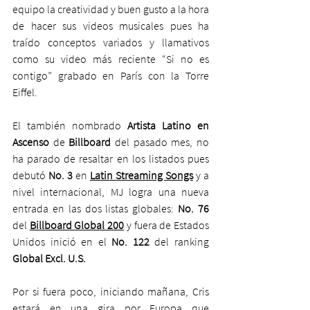
equipo la creatividad y buen gusto a la hora 
de hacer sus videos musicales pues ha 
traído conceptos variados y llamativos 
como su video más reciente “Si no es 
contigo” grabado en París con la Torre 
Eiffel. 
El también nombrado
 Artista Latino en 
Ascenso
 de 
Billboard
 del pasado mes, no 
ha parado de resaltar en los
listados pues 
debutó 
No. 3
 en 
Latin Streaming Songs
 y a 
nivel internacional, MJ logra una nueva 
entrada en las dos listas globales: 
No. 76 
del 
Billboard Global 200
 y fuera de Estados 
Unidos inició en el 
No. 122
 del ranking 
Global Excl. U.S.
Por si fuera poco, iniciando mañana, Cris 
estará en una gira por Europa que 