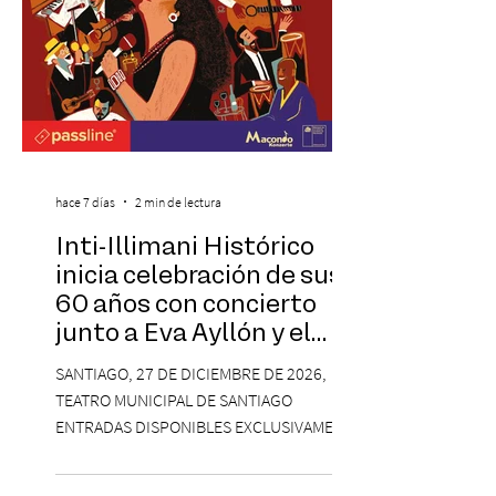
hace 7 días
2 min de lectura
Inti-Illimani Histórico
inicia celebración de sus
60 años con concierto
junto a Eva Ayllón y el
Cuarteto Austral en el
SANTIAGO, 27 DE DICIEMBRE DE 2026,
Teatro Municipal de
TEATRO MUNICIPAL DE SANTIAGO
Santiago
ENTRADAS DISPONIBLES EXCLUSIVAMENTE
EN PASSLINE.COM DESDE LAS 14:00 HRS. La
agrupación ícono de la Nueva Canción