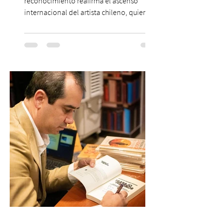
reconocimiento reafirma el ascenso
internacional del artista chileno, quien
continúa impulsando el reggaetón chileno
en la escena global. MIAMI, FL (3 de agosto
de 2026) — FloyyMenor ha sido
reconocido por Billboard en su lista 21
Under 21 por tercer año consecutivo,
formando parte una vez más de la
selección anual de la publicación que
destaca a los artistas menores de 21 años
más influyentes de la industria musical.
Este reconocimiento reaf