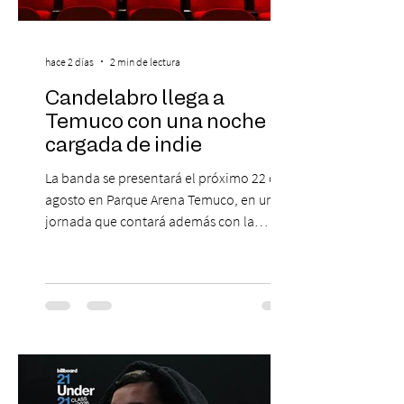
hace 2 días
2 min de lectura
Candelabro llega a
Temuco con una noche
cargada de indie
La banda se presentará el próximo 22 de
agosto en Parque Arena Temuco, en una
jornada que contará además con la
participación de los temuquenses “Todos
Mis Amigos Están Tristes”. El próximo 22 de
agosto, el Parque Arena Temuco será
escenario de una noche dedicada al indie
con la presentación de Candelabro,
banda que llegará a la capital de La
Araucanía para ofrecer un show cargado
de energía, guitarras y canciones que han