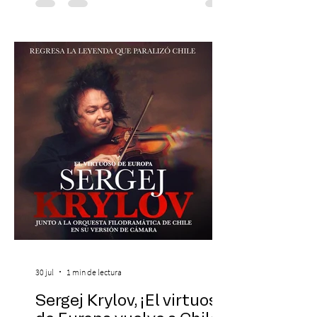
Chilena conmemorará su legado de 60
años el próximo 27 de diciembre, a las
19:00 horas, en el Teatro Municipal de
Santiago. La celebración reunirá a la
máxima exponente de la música popular
peruana, Eva Ayllón, al Cuarteto Austral y
un repertorio que recorrerá seis décadas
de obras que transformaron l
30 jul
1 min de lectura
Sergej Krylov, ¡El virtuoso