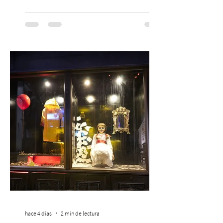
las familias chilenas a vivir una experiencia
musical única e inolvidable con motivo del
Día del Niño. El espectáculo Hollywood
Symphonic Kids reunirá a lo mejor del cine
de todos los tiempos en un concierto en
vivo que combinará una orquesta
sinfónica en pleno, coro y una
sorprendente puesta en escena pensada
especialmente pa
hace 4 días
2 min de lectura