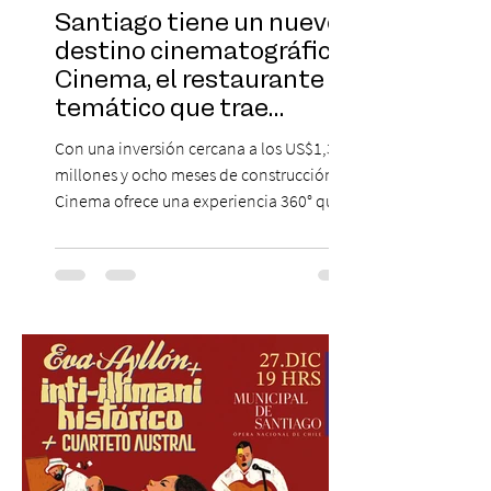
Santiago tiene un nuevo
destino cinematográfico:
Cinema, el restaurante
temático que trae
Hollywood a Chile
Con una inversión cercana a los US$1,3
millones y ocho meses de construcción,
Cinema ofrece una experiencia 360° que
combina gastronomía, escenografía
cinematográfica y actores en vivo,
recreando algunos de los universos más
icónicos del cine. Patio Bellavista suma
una nueva atracción a su oferta
gastronómica y turística con la apertura de
Cinema, un restaurante temático
inspirado en el concepto de un museo de
Hollywood, que promete transportar a sus
visitantes a distintos