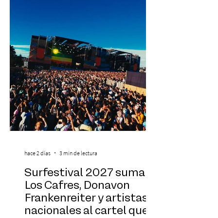
exponentes que serán confirmados
próximamente. ExpoYoga se realizará los
días 17 y 18 de octubre de 2026 en el
Centro Cultural Estación Mapocho, espacio
que albergará durante dos jornadas una
pro
hace 2 días
3 min de lectura
Surfestival 2027 suma a
Los Cafres, Donavon
Frankenreiter y artistas
nacionales al cartel que