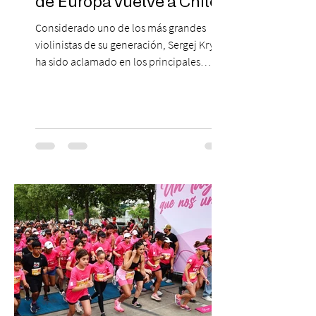
de Europa vuelve a Chile!
Considerado uno de los más grandes
violinistas de su generación, Sergej Krylov
ha sido aclamado en los principales
escenarios del mundo, desde el
Concertgebouw de Ámsterdam hasta el
Teatro alla Scala de Milán. Ahora vuelve al
escenario del Teatro CA660 para
protagonizar una velada extraordinaria
donde se encontrarán dos de las obras
más fascinantes de la historia de la música:
Las Cuatro Estaciones de Antonio Vivaldi y
Las Cuatro Estaciones Porteñas de Astor
Piazzolla. Déja