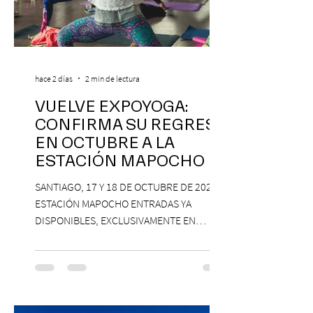
hace 2 días
2 min de lectura
VUELVE EXPOYOGA:
CONFIRMA SU REGRESO
EN OCTUBRE A LA
ESTACIÓN MAPOCHO
SANTIAGO, 17 Y 18 DE OCTUBRE DE 2026,
ESTACIÓN MAPOCHO ENTRADAS YA
DISPONIBLES, EXCLUSIVAMENTE EN
PASSLINE.COM ExpoYoga regresa en 2026
con una edición renovada que reunirá
yoga, bienestar y vida consciente, con la
participación de Paramsahej Singh,
Antonella Orsini, Yoga Woman y más