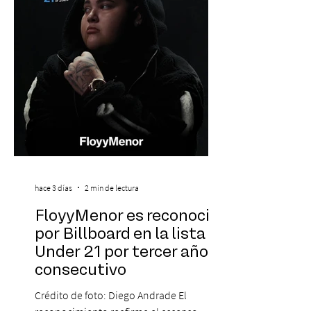
marcado su breve pero exitosa trayectoria.
La jornad
hace 3 días
2 min de lectura
FloyyMenor es reconocido
por Billboard en la lista 21
Under 21 por tercer año
consecutivo
Crédito de foto: Diego Andrade El