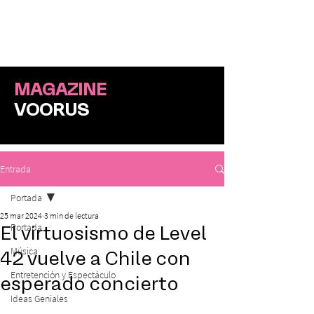
ME
NU
MAGAZINE
VOORUS
Entrada
Portada
25 mar 2024
3 min de lectura
Portada
El virtuosismo de Level
Música
42 vuelve a Chile con
Entretención y Espectáculo
esperado concierto
Ideas Geniales