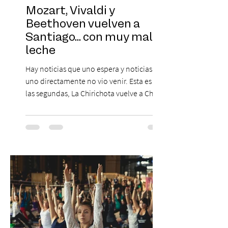
Mozart, Vivaldi y
Beethoven vuelven a
Santiago... con muy mala
leche
Hay noticias que uno espera y noticias que
uno directamente no vio venir. Esta es de
las segundas, La Chirichota vuelve a Chile.
Sí, otra vez. Y no, no es casualidad.
Después de agotar entradas en su primer
paso por Santiago en 2025, el grupo
cómico-musical más viral del momento
retorna al Teatro Estudio 13 con dos
funciones, el 14 y 15 de agosto de 2026,
para que nadie se quede con las ganas (de
nuevo). Llegan con la confianza de quien
ha hecho sold-out en Colombia, Miami,