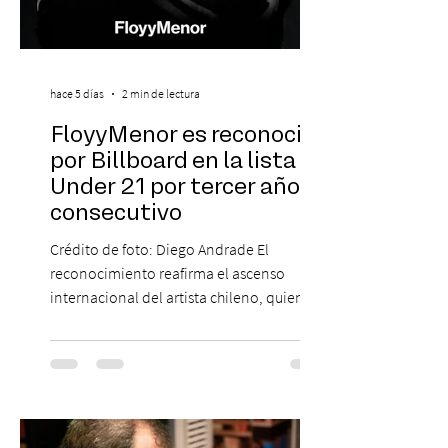
hace 5 días
2 min de lectura
FloyyMenor es reconocido
por Billboard en la lista 21
Under 21 por tercer año
consecutivo
Crédito de foto: Diego Andrade El
reconocimiento reafirma el ascenso
internacional del artista chileno, quien
continúa impulsando el reggaetón chileno
en la escena global. MIAMI, FL (3 de agosto
de 2026) — FloyyMenor ha sido
reconocido por Billboard en su lista 21
Under 21 por tercer año consecutivo,
formando parte una vez más de la