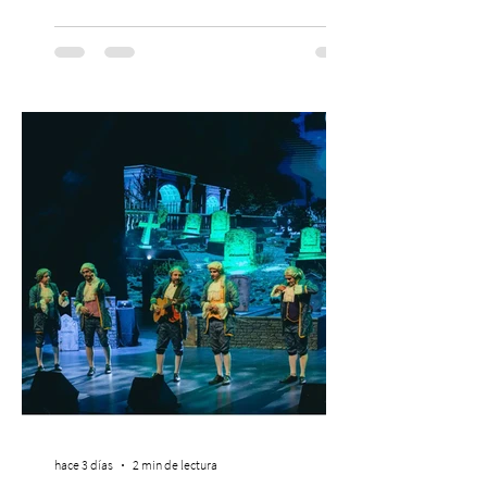
grande de la trayectoria del festival en
Chile. 14 y 15 de noviembre de 2026, Club
Hípico de Santiago. Últimos Weekend
Tickets disponibles en www.creamfields.cl,
con venta a través de Puntoticket.com
Creamfields Chile, el festival de música
electrónica más importante del país,
revela oficialmente el Lineup de su edición
2026. Calvin Harris, Boris Bre
hace 3 días
2 min de lectura