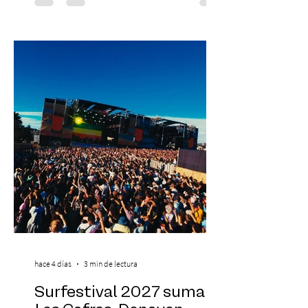
yoga, bienestar y vida consciente, con la
participación de Paramsahej Singh,
Antonella Orsini, Yoga Woman y más
exponentes que serán confirmados
próximamente. ExpoYoga se realizará los
días 17 y 18 de octubre de 2026 en el
Centro Cultural Estación Mapocho, espacio
que albergará durante dos jornadas una
pro
hace 4 días
3 min de lectura
Surfestival 2027 suma a