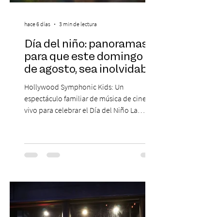
hace 6 días
3 min de lectura
Día del niño: panoramas
para que este domingo 09
de agosto, sea inolvidable
Hollywood Symphonic Kids: Un
espectáculo familiar de música de cine en
vivo para celebrar el Día del Niño La
Orquesta Filodramática de Chile invita a
las familias chilenas a vivir una experiencia
musical única e inolvidable con motivo del
Día del Niño. El espectáculo Hollywood
Symphonic Kids reunirá a lo mejor del cine
de todos los tiempos en un concierto en
vivo que combinará una orquesta
sinfónica en pleno, coro y una
sorprendente puesta en escena pensada