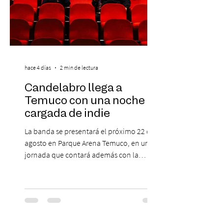
hace 4 días
2 min de lectura
Candelabro llega a
Temuco con una noche
cargada de indie
La banda se presentará el próximo 22 de
agosto en Parque Arena Temuco, en una
jornada que contará además con la
participación de los temuquenses “Todos
Mis Amigos Están Tristes”. El próximo 22 de
agosto, el Parque Arena Temuco será
escenario de una noche dedicada al indie
con la presentación de Candelabro,