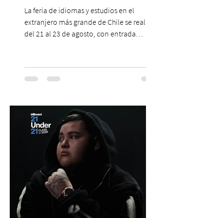
La feria de idiomas y estudios en el
extranjero más grande de Chile se realizará
del 21 al 23 de agosto, con entrada
gratuita, asesoría personalizada y test de
inglés con entrega de certificado. En un
escenario en que los idiomas mantienen
un papel relevante para acceder a
oportunidades académicas y
desenvolverse en contextos
internacionales, los resultados más
recientes muestran que Chile todavía
enfrenta importantes desafíos en su
aprendizaje. Según el estudio global EF
Eng