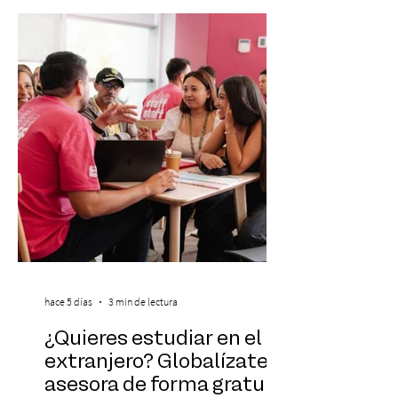
banda que llegará a la capital de La
Araucanía para ofrecer un show cargado
de energía, guitarras y canciones que han
marcado su breve pero exitosa trayectoria.
La jornad
hace 5 días
3 min de lectura
¿Quieres estudiar en el
extranjero? Globalízate te
asesora de forma gratuita