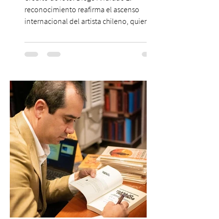
reconocimiento reafirma el ascenso
internacional del artista chileno, quien
continúa impulsando el reggaetón chileno
en la escena global. MIAMI, FL (3 de agosto
de 2026) — FloyyMenor ha sido
reconocido por Billboard en su lista 21
Under 21 por tercer año consecutivo,
formando parte una vez más de la
selección anual de la publicación que
destaca a los artistas menores de 21 años
más influyentes de la industria musical.
Este reconocimiento reaf