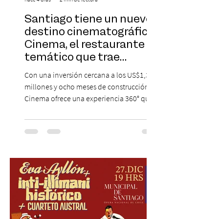
Santiago tiene un nuevo
destino cinematográfico:
Cinema, el restaurante
temático que trae
Hollywood a Chile
Con una inversión cercana a los US$1,3
millones y ocho meses de construcción,
Cinema ofrece una experiencia 360° que
combina gastronomía, escenografía
cinematográfica y actores en vivo,
recreando algunos de los universos más
icónicos del cine. Patio Bellavista suma
una nueva atracción a su oferta
gastronómica y turística con la apertura de
Cinema, un restaurante temático
inspirado en el concepto de un museo de
Hollywood, que promete transportar a sus
visitantes a distintos