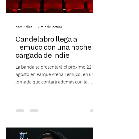
hace 2 días
2 min de lectura
Candelabro llega a
Temuco con una noche
cargada de indie
La banda se presentará el próximo 22 de
agosto en Parque Arena Temuco, en una
jornada que contará además con la
participación de los temuquenses “Todos
Mis Amigos Están Tristes”. El próximo 22 de
agosto, el Parque Arena Temuco será
escenario de una noche dedicada al indie
con la presentación de Candelabro,
banda que llegará a la capital de La
Araucanía para ofrecer un show cargado