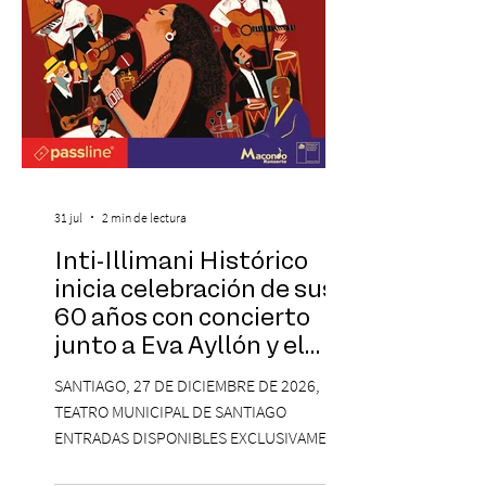
31 jul
2 min de lectura
Inti-Illimani Histórico
inicia celebración de sus
60 años con concierto
junto a Eva Ayllón y el
Cuarteto Austral en el
SANTIAGO, 27 DE DICIEMBRE DE 2026,
Teatro Municipal de
TEATRO MUNICIPAL DE SANTIAGO
Santiago
ENTRADAS DISPONIBLES EXCLUSIVAMENTE
EN PASSLINE.COM DESDE LAS 14:00 HRS. La