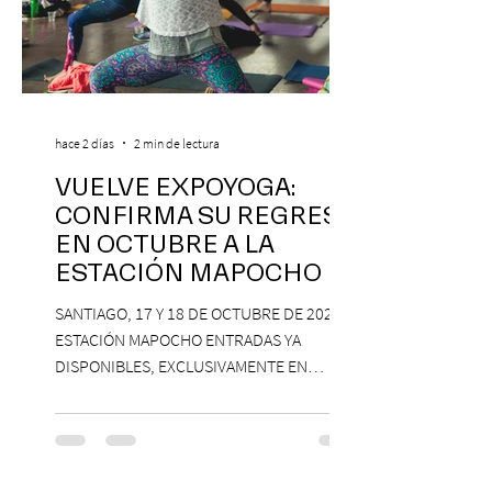
hace 2 días
2 min de lectura
VUELVE EXPOYOGA:
CONFIRMA SU REGRESO
EN OCTUBRE A LA
ESTACIÓN MAPOCHO
SANTIAGO, 17 Y 18 DE OCTUBRE DE 2026,
ESTACIÓN MAPOCHO ENTRADAS YA
DISPONIBLES, EXCLUSIVAMENTE EN
PASSLINE.COM ExpoYoga regresa en 2026
con una edición renovada que reunirá
yoga, bienestar y vida consciente, con la
participación de Paramsahej Singh,