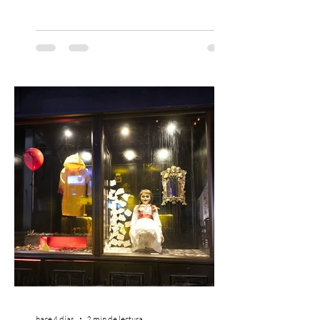
las familias chilenas a vivir una experiencia
musical única e inolvidable con motivo del
Día del Niño. El espectáculo Hollywood
Symphonic Kids reunirá a lo mejor del cine
de todos los tiempos en un concierto en
vivo que combinará una orquesta
sinfónica en pleno, coro y una
sorprendente puesta en escena pensada
especialmente pa
hace 4 días
2 min de lectura