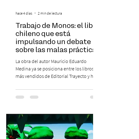
hace 4 días
2 min de lectura
Trabajo de Monos: el libro
chileno que está
impulsando un debate
sobre las malas prácticas
laborales y el futuro del
La obra del autor Mauricio Eduardo
trabajo
Medina ya se posiciona entre los libros
más vendidos de Editorial Trayecto y ha
dado origen a un decálogo de propuestas
para mejorar los procesos de selección
laboral en Chile. En un contexto donde el
agotamiento, la incertidumbre y las malas
experiencias laborales forman parte de la
realidad de miles de trabajadores, Trabajo
de Monos – Reflexiones de la Selva
Corporativa, del autor Mauricio Eduardo