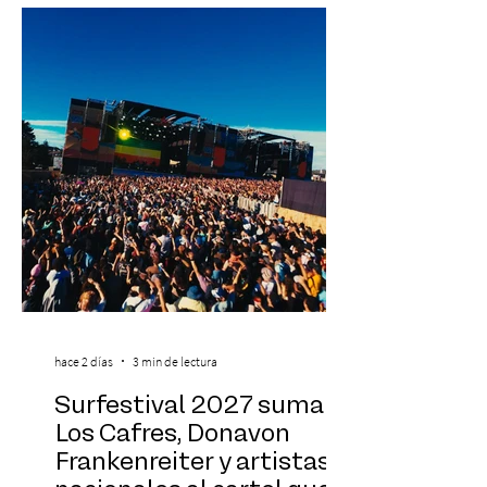
Antonella Orsini, Yoga Woman y más
exponentes que serán confirmados
próximamente. ExpoYoga se realizará los
días 17 y 18 de octubre de 2026 en el
Centro Cultural Estación Mapocho, espacio
que albergará durante dos jornadas una
pro
hace 2 días
3 min de lectura
Surfestival 2027 suma a
Los Cafres, Donavon
Frankenreiter y artistas