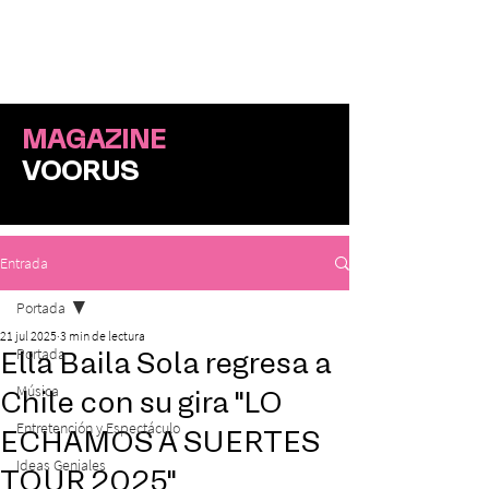
ME
NU
MAGAZINE
VOORUS
Entrada
Portada
21 jul 2025
3 min de lectura
Portada
Ella Baila Sola regresa a
Música
Chile con su gira "LO
Entretención y Espectáculo
ECHAMOS A SUERTES
Ideas Geniales
TOUR 2025"