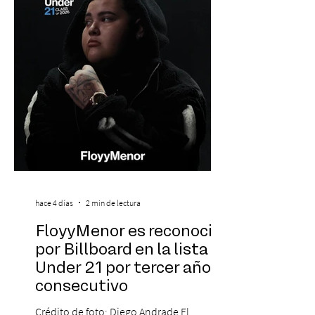
de energía, guitarras y canciones que han
marcado su breve pero exitosa trayectoria.
La jornad
hace 4 días
2 min de lectura
FloyyMenor es reconocido
por Billboard en la lista 21
Under 21 por tercer año
consecutivo
Crédito de foto: Diego Andrade El