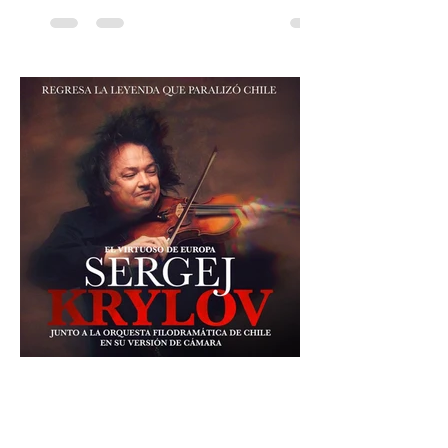
agrupación ícono de la Nueva Canción
Chilena conmemorará su legado de 60
años el próximo 27 de diciembre, a las
19:00 horas, en el Teatro Municipal de
Santiago. La celebración reunirá a la
máxima exponente de la música popular
peruana, Eva Ayllón, al Cuarteto Austral y
un repertorio que recorrerá seis décadas
de obras que transformaron l
30 jul
1 min de lectura
Sergej Krylov, ¡El virtuoso