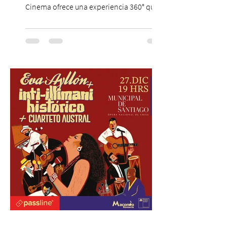
Cinema ofrece una experiencia 360° que
combina gastronomía, escenografía
cinematográfica y actores en vivo,
recreando algunos de los universos más
icónicos del cine. Patio Bellavista suma
una nueva atracción a su oferta
gastronómica y turística con la apertura de
Cinema, un restaurante temático
inspirado en el concepto de un museo de
Hollywood, que promete transportar a sus
visitantes a distintos