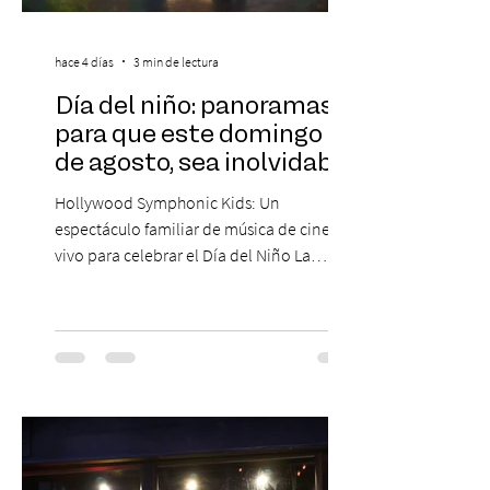
hace 4 días
3 min de lectura
Día del niño: panoramas
para que este domingo 09
de agosto, sea inolvidable
Hollywood Symphonic Kids: Un
espectáculo familiar de música de cine en
vivo para celebrar el Día del Niño La
Orquesta Filodramática de Chile invita a
las familias chilenas a vivir una experiencia
musical única e inolvidable con motivo del
Día del Niño. El espectáculo Hollywood
Symphonic Kids reunirá a lo mejor del cine
de todos los tiempos en un concierto en
vivo que combinará una orquesta
sinfónica en pleno, coro y una