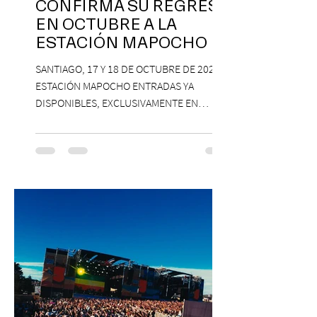
CONFIRMA SU REGRESO
EN OCTUBRE A LA
ESTACIÓN MAPOCHO
SANTIAGO, 17 Y 18 DE OCTUBRE DE 2026,
ESTACIÓN MAPOCHO ENTRADAS YA
DISPONIBLES, EXCLUSIVAMENTE EN
PASSLINE.COM ExpoYoga regresa en 2026
con una edición renovada que reunirá
yoga, bienestar y vida consciente, con la
participación de Paramsahej Singh,
Antonella Orsini, Yoga Woman y más
exponentes que serán confirmados
próximamente. ExpoYoga se realizará los
días 17 y 18 de octubre de 2026 en el
Centro Cultural Estación Mapocho, espacio
que albergará durante dos jornadas una
pro