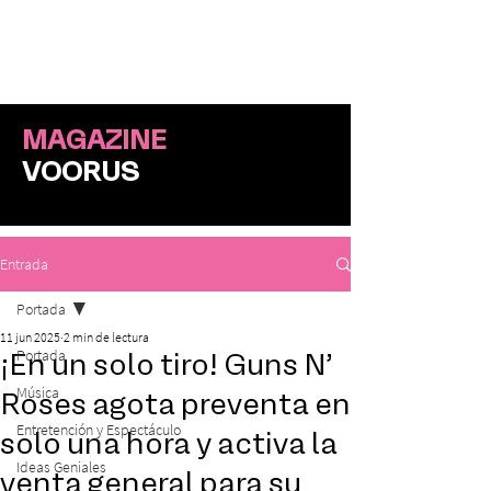
ME
NU
MAGAZINE
VOORUS
Entrada
Portada
11 jun 2025
2 min de lectura
Portada
¡En un solo tiro! Guns N’
Música
Roses agota preventa en
Entretención y Espectáculo
solo una hora y activa la
Ideas Geniales
venta general para su