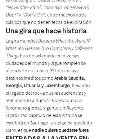
“November Rain”
, 
“Knockin’ on Heaven’s 
Door”
 y 
“Don’t Cry”
, entre muchos otros 
clásicos que no tienen fecha de expiración.
Una gira que hace historia
La gira mundial 
Because What You Want N’ 
What You Get Are Two Completely Different 
Things
 ha sido aclamada en diversas 
ciudades del mundo y sigue rompiendo 
récords de asistencia. El tour incluye 
destinos inéditos como 
Arabia Saudita, 
Georgia, Lituania y Luxemburgo
, llevando 
el legado del rock a nuevas audiencias y 
reafirmando a Guns N’ Roses como un 
fenómeno global, vigente e influyente.
El próximo capítulo de esta historia se 
escribirá en Santiago, y si algo ha quedado 
claro, es que 
nadie quiere quedarse fuera
.