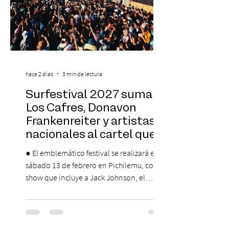
hace 2 días
3 min de lectura
Surfestival 2027 suma a
Los Cafres, Donavon
Frankenreiter y artistas
nacionales al cartel que
encabeza Jack Johnson
● El emblemático festival se realizará el
sábado 13 de febrero en Pichilemu, con un
show que incluye a Jack Johnson, el
máximo referente de la cultura del surf. ●
El lunes 10 de agosto comienza la
Preventa Exclusiva Santander con 30%
descuento (por 48 horas o hasta agotar