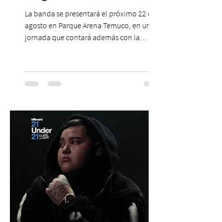
La banda se presentará el próximo 22 de
agosto en Parque Arena Temuco, en una
jornada que contará además con la
participación de los temuquenses “Todos
Mis Amigos Están Tristes”. El próximo 22 de
agosto, el Parque Arena Temuco será
escenario de una noche dedicada al indie
con la presentación de Candelabro,
banda que llegará a la capital de La
Araucanía para ofrecer un show cargado
de energía, guitarras y canciones que han
marcado su breve pero exitosa trayectoria.
La jornad