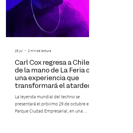
29 jul
2 min de lectura
Carl Cox regresa a Chile
de la mano de La Feria con
una experiencia que
transformará el atardecer
del jueves en una
La leyenda mundial del techno se
celebración de música
presentará el próximo 29 de octubre en
electrónica
Parque Ciudad Empresarial, en una
edición especial de ON TOUR que invita a
vivir una jornada de música, comunidad y
cultura electrónica desde las 18:00 horas.