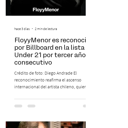
hace 3 días
2 min de lectura
FloyyMenor es reconocido
por Billboard en la lista 21
Under 21 por tercer año
consecutivo
Crédito de foto: Diego Andrade El
reconocimiento reafirma el ascenso
internacional del artista chileno, quien
continúa impulsando el reggaetón chileno
en la escena global. MIAMI, FL (3 de agosto
de 2026) — FloyyMenor ha sido
reconocido por Billboard en su lista 21
Under 21 por tercer año consecutivo,
formando parte una vez más de la