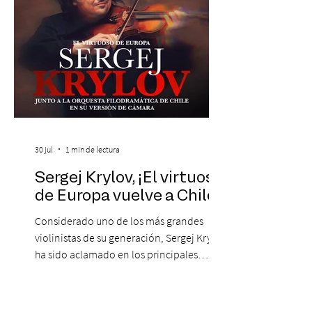
de obras que transformaron l
30 jul
1 min de lectura
Sergej Krylov, ¡El virtuoso
de Europa vuelve a Chile!
Considerado uno de los más grandes
violinistas de su generación, Sergej Krylov
ha sido aclamado en los principales
escenarios del mundo, desde el
Concertgebouw de Ámsterdam hasta el
Teatro alla Scala de Milán. Ahora vuelve al