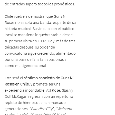
de entradas superó todos los pronósticos.
Chile vuelve a demostrar que Guns N’ 
Roses no es solo una banda: es parte de su 
historia musical. Su vínculo con el público 
local se mantiene inquebrantable desde 
su primera visita en 1992. Hoy, más de tres 
décadas después, su poder de 
convocatoria sigue creciendo, alimentado 
por una base de fans tan apasionada 
como multigeneracional.
Este será el 
séptimo concierto de Guns N’ 
Roses en Chile
, y promete ser una 
experiencia inolvidable. Axl Rose, Slash y 
Duff McKagan regresan con un repertorio 
repleto de himnos que han marcado 
generaciones: 
“Paradise City”
, 
“Welcome 
to the Jungle”
, 
“Sweet Child O’ Mine”
, 