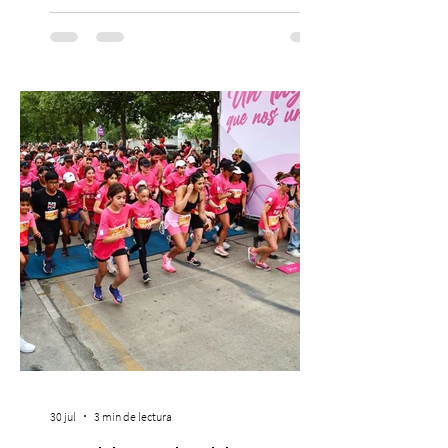
escenario del Teatro CA660 para
protagonizar una velada extraordinaria
donde se encontrarán dos de las obras
más fascinantes de la historia de la música:
Las Cuatro Estaciones de Antonio Vivaldi y
Las Cuatro Estaciones Porteñas de Astor
Piazzolla. Déja
30 jul
3 min de lectura