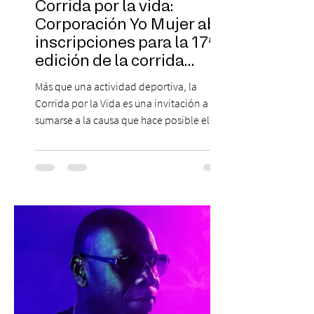
Corrida por la vida:
Corporación Yo Mujer abre
inscripciones para la 17ª
edición de la corrida
solidaria
Más que una actividad deportiva, la
Corrida por la Vida es una invitación a
sumarse a la causa que hace posible el
trabajo que Corporación Yo Mujer
desarrolla durante todo el año: brindar
orientación, contención y apoyo
profesional a personas que viven la
experiencia del cáncer de mama y a sus
familias, además de impulsar la detección
temprana, porque la información también
es una forma de acompañar. Con este
propósito, la Corporación realizará la 17ª
Corrida por la Vida, e