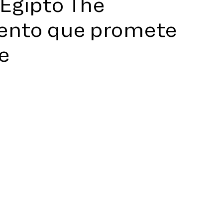
 Egipto The
vento que promete
e