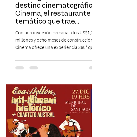
destino cinematográfico:
Cinema, el restaurante
temático que trae
Hollywood a Chile
Con una inversión cercana a los US$1,3
millones y ocho meses de construcción,
Cinema ofrece una experiencia 360° que
combina gastronomía, escenografía
cinematográfica y actores en vivo,
recreando algunos de los universos más
icónicos del cine. Patio Bellavista suma
una nueva atracción a su oferta
gastronómica y turística con la apertura de
Cinema, un restaurante temático
inspirado en el concepto de un museo de
Hollywood, que promete transportar a sus
visitantes a distintos