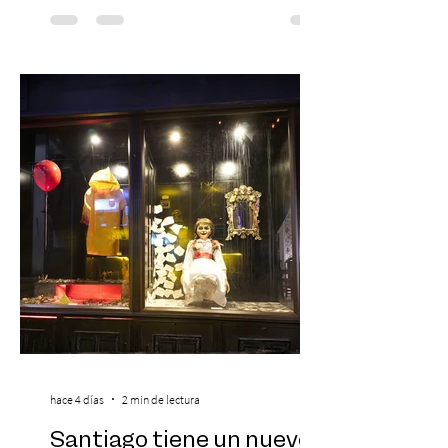
Día del Niño. El espectáculo Hollywood
Symphonic Kids reunirá a lo mejor del cine
de todos los tiempos en un concierto en
vivo que combinará una orquesta
sinfónica en pleno, coro y una
sorprendente puesta en escena pensada
especialmente pa
hace 4 días
2 min de lectura
Santiago tiene un nuevo