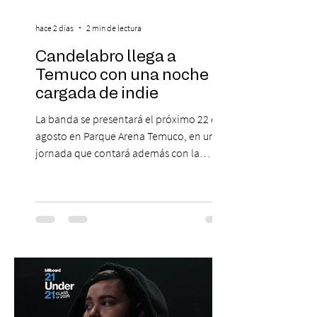
hace 2 días
2 min de lectura
Candelabro llega a
Temuco con una noche
cargada de indie
La banda se presentará el próximo 22 de
agosto en Parque Arena Temuco, en una
jornada que contará además con la
participación de los temuquenses “Todos
Mis Amigos Están Tristes”. El próximo 22 de
agosto, el Parque Arena Temuco será
escenario de una noche dedicada al indie
con la presentación de Candelabro,
banda que llegará a la capital de La
Araucanía para ofrecer un show cargado
de energía, guitarras y canciones que han
marcado su breve pero exitosa trayectoria.