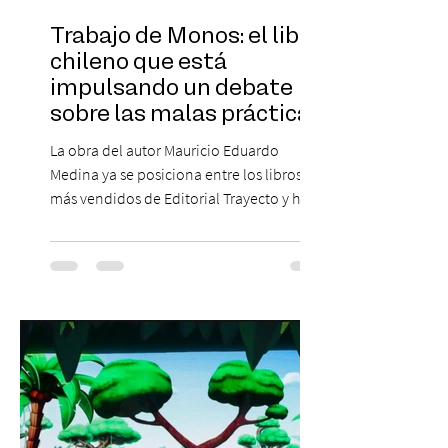
Trabajo de Monos: el libro
chileno que está
impulsando un debate
sobre las malas prácticas
laborales y el futuro del
La obra del autor Mauricio Eduardo
trabajo
Medina ya se posiciona entre los libros
más vendidos de Editorial Trayecto y ha
dado origen a un decálogo de propuestas
para mejorar los procesos de selección
laboral en Chile. En un contexto donde el
agotamiento, la incertidumbre y las malas
experiencias laborales forman parte de la
realidad de miles de trabajadores, Trabajo
de Monos – Reflexiones de la Selva
Corporativa, del autor Mauricio Eduardo
Medina, ha trascendido el ámbito editorial