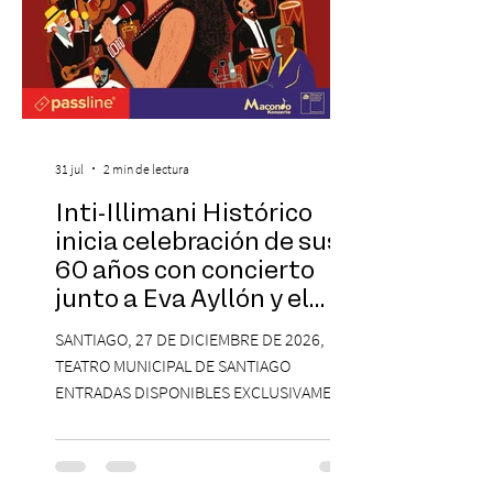
31 jul
2 min de lectura
Inti-Illimani Histórico
inicia celebración de sus
60 años con concierto
junto a Eva Ayllón y el
Cuarteto Austral en el
SANTIAGO, 27 DE DICIEMBRE DE 2026,
Teatro Municipal de
TEATRO MUNICIPAL DE SANTIAGO
Santiago
ENTRADAS DISPONIBLES EXCLUSIVAMENTE
EN PASSLINE.COM DESDE LAS 14:00 HRS. La
agrupación ícono de la Nueva Canción
Chilena conmemorará su legado de 60