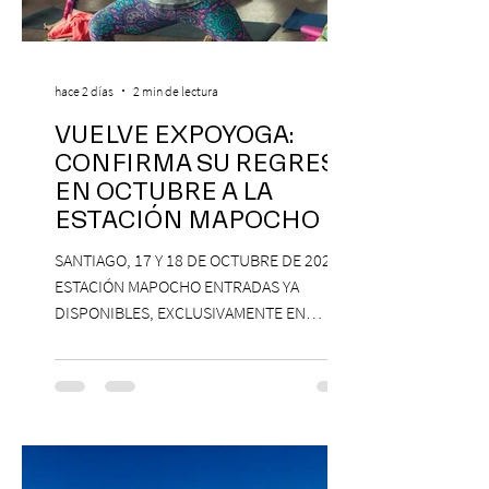
hace 2 días
2 min de lectura
VUELVE EXPOYOGA:
CONFIRMA SU REGRESO
EN OCTUBRE A LA
ESTACIÓN MAPOCHO
SANTIAGO, 17 Y 18 DE OCTUBRE DE 2026,
ESTACIÓN MAPOCHO ENTRADAS YA
DISPONIBLES, EXCLUSIVAMENTE EN
PASSLINE.COM ExpoYoga regresa en 2026
con una edición renovada que reunirá
yoga, bienestar y vida consciente, con la
participación de Paramsahej Singh,
Antonella Orsini, Yoga Woman y más
exponentes que serán confirmados