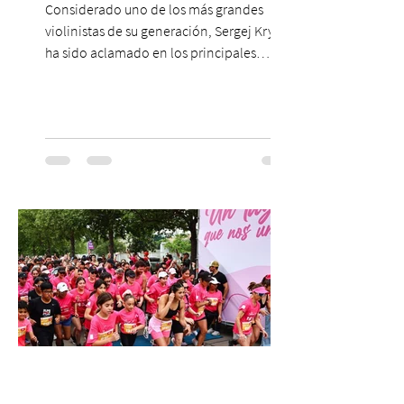
Considerado uno de los más grandes
violinistas de su generación, Sergej Krylov
ha sido aclamado en los principales
escenarios del mundo, desde el
Concertgebouw de Ámsterdam hasta el
Teatro alla Scala de Milán. Ahora vuelve al
escenario del Teatro CA660 para
protagonizar una velada extraordinaria
donde se encontrarán dos de las obras
más fascinantes de la historia de la música:
Las Cuatro Estaciones de Antonio Vivaldi y
Las Cuatro Estaciones Porteñas de Astor
Piazzolla. Déja