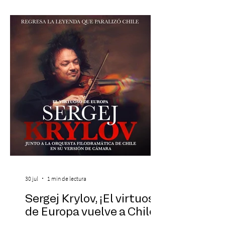
años el próximo 27 de diciembre, a las
19:00 horas, en el Teatro Municipal de
Santiago. La celebración reunirá a la
máxima exponente de la música popular
peruana, Eva Ayllón, al Cuarteto Austral y
un repertorio que recorrerá seis décadas
de obras que transformaron l
30 jul
1 min de lectura
Sergej Krylov, ¡El virtuoso
de Europa vuelve a Chile!