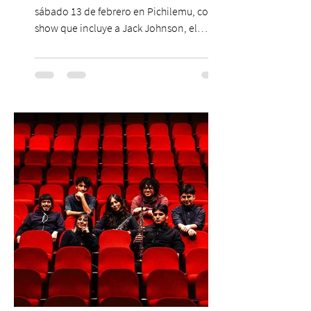
sábado 13 de febrero en Pichilemu, con un
show que incluye a Jack Johnson, el
máximo referente de la cultura del surf. ●
El lunes 10 de agosto comienza la
Preventa Exclusiva Santander con 30%
descuento (por 48 horas o hasta agotar
stock). Posterior a esta preventa exclusiva
se da inicio a la segunda etapa con una
preventa con 20% descuento para los
clientes del mismo banco y 20% para las
personas que se pre inscribieron y el miérc