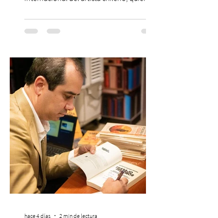
continúa impulsando el reggaetón chileno
en la escena global. MIAMI, FL (3 de agosto
de 2026) — FloyyMenor ha sido
reconocido por Billboard en su lista 21
Under 21 por tercer año consecutivo,
formando parte una vez más de la
selección anual de la publicación que
destaca a los artistas menores de 21 años
más influyentes de la industria musical.
Este reconocimiento reaf
hace 4 días
2 min de lectura