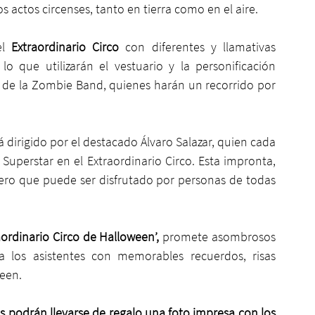
actos circenses, tanto en tierra como en el aire.
l 
Extraordinario Circo
 con diferentes y llamativas 
lo que utilizarán el vestuario y la personificación 
 de la Zombie Band, quienes harán un recorrido por 
á dirigido por el destacado Álvaro Salazar, quien cada 
uperstar en el Extraordinario Circo. Esta impronta, 
ro que puede ser disfrutado por personas de todas 
raordinario Circo de Halloween’,
 promete asombrosos 
los asistentes con memorables recuerdos, risas 
ween.
s podrán llevarse de regalo una foto impresa con los 