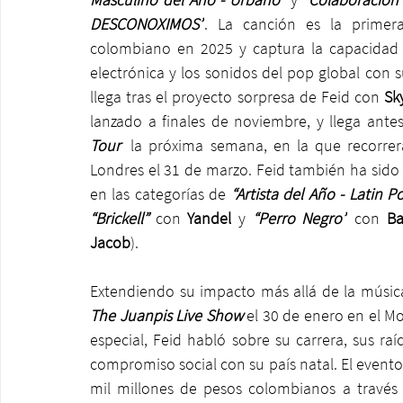
DESCONOXIMOS”
. La canción es la primer
colombiano en 2025 y captura la capacidad d
electrónica y los sonidos del pop global con s
llega tras el proyecto sorpresa de Feid con 
Sk
lanzado a finales de noviembre, y llega ante
Tour'
 la próxima semana, en la que recorre
Londres el 31 de marzo. Feid también ha sid
en las categorías de 
“Artista del Año - Latin 
“Brickell” 
con 
Yandel
 y 
“Perro Negro”
 con 
B
Jacob
).
Extendiendo su impacto más allá de la música
The Juanpis Live Show 
el 30 de enero en el Mo
especial, Feid habló sobre su carrera, sus raíc
compromiso social con su país natal. El evento 
mil millones de pesos colombianos a través 