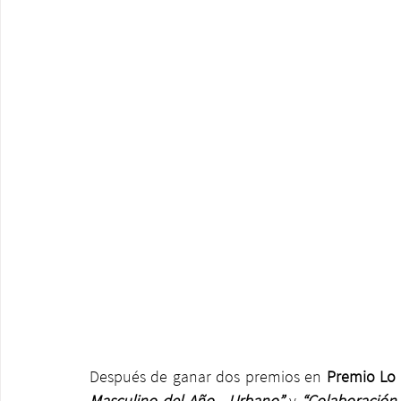
Después de ganar dos premios en 
Premio Lo 
Masculino del Año - Urbano” 
y 
“Colaboración