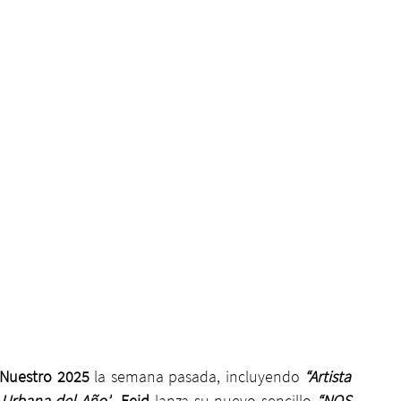
Nuestro 2025 
la semana pasada, incluyendo 
“Artista 
 Urbana del Año”
, 
Feid
 lanza su nuevo sencillo 
“NOS 