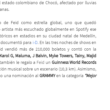
l estado colombiano de Chocó, afectado por lluvias 
manas.
so de Feid como estrella global, uno que quedó 
 artista más escuchado globalmente en Spotify ese 
óricos en estadios en su ciudad natal de Medellín, 
 documentó para
 i-D
. En las tres noches de shows en 
eid vendió más de 210,000 boletos y contó con la 
arol G, Maluma, J Balvin, Myke Towers, Tainy, Majid 
también le regalo a 
Feid
 un 
Guinness World Records
ión musical sobre un escenario (10,3 km). Asimismo, 
lo una nominación al 
GRAMMY
 en la categoría 
“Mejor 