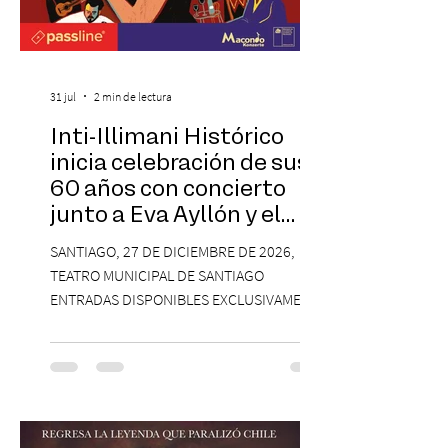
31 jul
2 min de lectura
Inti-Illimani Histórico
inicia celebración de sus
60 años con concierto
junto a Eva Ayllón y el
Cuarteto Austral en el
SANTIAGO, 27 DE DICIEMBRE DE 2026,
Teatro Municipal de
TEATRO MUNICIPAL DE SANTIAGO
Santiago
ENTRADAS DISPONIBLES EXCLUSIVAMENTE
EN PASSLINE.COM DESDE LAS 14:00 HRS. La
agrupación ícono de la Nueva Canción
Chilena conmemorará su legado de 60
años el próximo 27 de diciembre, a las
19:00 horas, en el Teatro Municipal de
Santiago. La celebración reunirá a la