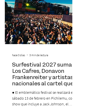
que albergará durante dos jornadas una
pro
hace 3 días
3 min de lectura
Surfestival 2027 suma a
Los Cafres, Donavon
Frankenreiter y artistas
nacionales al cartel que
encabeza Jack Johnson
● El emblemático festival se realizará el
sábado 13 de febrero en Pichilemu, con un
show que incluye a Jack Johnson, el