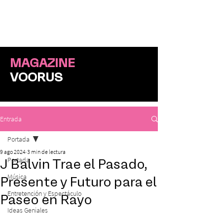
ME
NU
MAGAZINE
VOORUS
Entrada
Portada
9 ago 2024
3 min de lectura
Portada
J Balvin Trae el Pasado,
Música
Presente y Futuro para el
Entretención y Espectáculo
Paseo en Rayo
Ideas Geniales