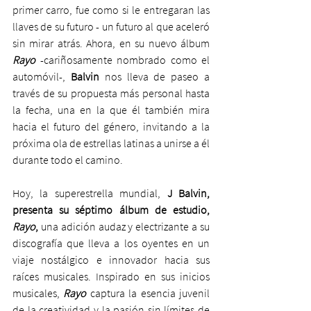
primer carro, fue como si le entregaran las 
llaves de su futuro - un futuro al que aceleró 
sin mirar atrás. Ahora, en su nuevo álbum 
Rayo
-cariñosamente nombrado como el 
automóvil-, 
Balvin
 nos lleva de paseo a 
través de su propuesta más personal hasta 
la fecha, una en la que él también mira 
hacia el futuro del género, invitando a la 
próxima ola de estrellas latinas a unirse a él 
durante todo el camino.
Hoy, la superestrella mundial, 
J Balvin, 
presenta su séptimo álbum de estudio, 
Rayo
, 
una adición audaz y electrizante a su 
discografía que lleva a los oyentes en un 
viaje nostálgico e innovador hacia sus 
raíces musicales. Inspirado en sus inicios 
musicales, 
Rayo
 captura la esencia juvenil 
de la creatividad y la pasión sin límites de 