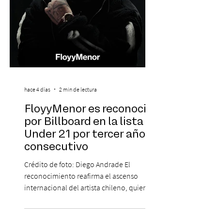
hace 4 días
2 min de lectura
FloyyMenor es reconocido
por Billboard en la lista 21
Under 21 por tercer año
consecutivo
Crédito de foto: Diego Andrade El
reconocimiento reafirma el ascenso
internacional del artista chileno, quien
continúa impulsando el reggaetón chileno
en la escena global. MIAMI, FL (3 de agosto