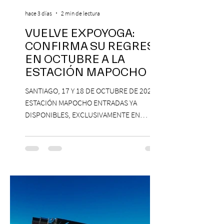
hace 3 días
2 min de lectura
VUELVE EXPOYOGA:
CONFIRMA SU REGRESO
EN OCTUBRE A LA
ESTACIÓN MAPOCHO
SANTIAGO, 17 Y 18 DE OCTUBRE DE 2026,
ESTACIÓN MAPOCHO ENTRADAS YA
DISPONIBLES, EXCLUSIVAMENTE EN
PASSLINE.COM ExpoYoga regresa en 2026
con una edición renovada que reunirá
yoga, bienestar y vida consciente, con la
participación de Paramsahej Singh,
Antonella Orsini, Yoga Woman y más
exponentes que serán confirmados
próximamente. ExpoYoga se realizará los
días 17 y 18 de octubre de 2026 en el
Centro Cultural Estación Mapocho, espacio