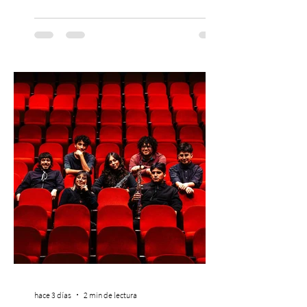
máximo referente de la cultura del surf. ●
El lunes 10 de agosto comienza la
Preventa Exclusiva Santander con 30%
descuento (por 48 horas o hasta agotar
stock). Posterior a esta preventa exclusiva
se da inicio a la segunda etapa con una
preventa con 20% descuento para los
clientes del mismo banco y 20% para las
personas que se pre inscribieron y el miérc
hace 3 días
2 min de lectura