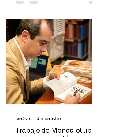
de 2026) — FloyyMenor ha sido
reconocido por Billboard en su lista 21
Under 21 por tercer año consecutivo,
formando parte una vez más de la
selección anual de la publicación que
destaca a los artistas menores de 21 años
más influyentes de la industria musical.
Este reconocimiento reaf
hace 5 días
2 min de lectura
Trabajo de Monos: el libro