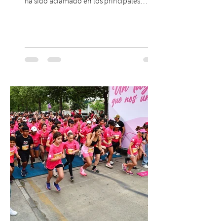
ha sido aclamado en los principales
escenarios del mundo, desde el
Concertgebouw de Ámsterdam hasta el
Teatro alla Scala de Milán. Ahora vuelve al
escenario del Teatro CA660 para
protagonizar una velada extraordinaria
donde se encontrarán dos de las obras
más fascinantes de la historia de la música:
Las Cuatro Estaciones de Antonio Vivaldi y
Las Cuatro Estaciones Porteñas de Astor
Piazzolla. Déja