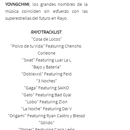
YOVNGCHIMI
, los grandes nombres de la 
música coinciden sin esfuerzo con las 
superestrellas del futuro en Rayo.
RAYO
 TRACKLIST
:
“Cosa de Locos”
“Polvo de tu Vida” Featuring Chencho 
Corleone
“Swat” Featuring Luar La L
“Bajo y Batería”
“Doblexxó” Featuring Feid
“3 Noches”
“Gaga” Featuring SAIKO
“Gato” Featuring Bad Gyal
“Lobo” Featuring Zion
“La Noche” Featuring Dei V
“Origami” Featuring Ryan Castro y Blessd
“Sólido”
“Stoker” Featuring Carin León