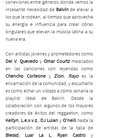
conexiones entre géneros donde vemos la 
incesante necesidad de 
Balvin
 de elevar a 
los que le rodean, al tiempo que aprovecha 
su energía e influencia para crear obras 
singulares que elevan la música latina a su 
nueva era. 
Con artistas jóvenes y prometedores como 
Dei V
, 
Quevedo
 y
 Omar Courtz
 mezclados 
en las canciones con leyendas como 
Chencho Corleone 
y
 Zion
, 
Rayo
 es la 
encarnación de la comunidad, y escucharlo 
es como echar un vistazo a cómo sonaría la 
playlist ideal de Balvin. Desde la 
colaboración con algunos de los mayores 
creadores de éxitos del reggaeton, como 
Keityn
, 
L.e.x.v.z.
,
 DJ Luian 
y
 O’neill 
hasta la 
participación de artistas de la talla de 
Blessd
, 
Luar La L
, 
Ryan Castro
 y 