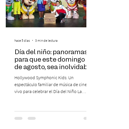
hace 5 días
3 min de lectura
Día del niño: panoramas
para que este domingo 09
de agosto, sea inolvidable
Hollywood Symphonic Kids: Un
espectáculo familiar de música de cine en
vivo para celebrar el Día del Niño La
Orquesta Filodramática de Chile invita a
las familias chilenas a vivir una experiencia
musical única e inolvidable con motivo del
Día del Niño. El espectáculo Hollywood
Symphonic Kids reunirá a lo mejor del cine