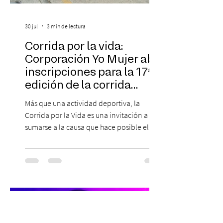
30 jul
3 min de lectura
Corrida por la vida:
Corporación Yo Mujer abre
inscripciones para la 17ª
edición de la corrida
solidaria
Más que una actividad deportiva, la
Corrida por la Vida es una invitación a
sumarse a la causa que hace posible el
trabajo que Corporación Yo Mujer
desarrolla durante todo el año: brindar
orientación, contención y apoyo
profesional a personas que viven la
experiencia del cáncer de mama y a sus
familias, además de impulsar la detección
temprana, porque la información también
es una forma de acompañar. Con este