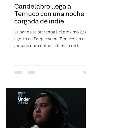
Candelabro llega a
Temuco con una noche
cargada de indie
La banda se presentará el próximo 22 de
agosto en Parque Arena Temuco, en una
jornada que contará además con la
participación de los temuquenses “Todos
Mis Amigos Están Tristes”. El próximo 22 de
agosto, el Parque Arena Temuco será
escenario de una noche dedicada al indie
con la presentación de Candelabro,
banda que llegará a la capital de La
Araucanía para ofrecer un show cargado
de energía, guitarras y canciones que han
marcado su breve pero exitosa trayectoria.
La jornad