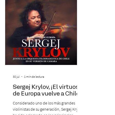
máxima exponente de la música popular
peruana, Eva Ayllón, al Cuarteto Austral y
un repertorio que recorrerá seis décadas
de obras que transformaron l
30 jul
1 min de lectura
Sergej Krylov, ¡El virtuoso
de Europa vuelve a Chile!
Considerado uno de los más grandes
violinistas de su generación, Sergej Krylov