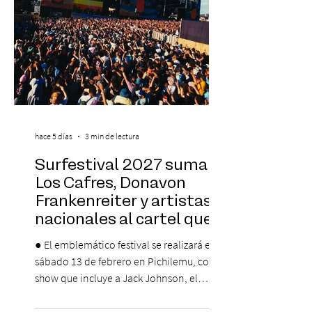
pro
hace 5 días
3 min de lectura
Surfestival 2027 suma a
Los Cafres, Donavon
Frankenreiter y artistas
nacionales al cartel que
encabeza Jack Johnson
● El emblemático festival se realizará el
sábado 13 de febrero en Pichilemu, con un
show que incluye a Jack Johnson, el
máximo referente de la cultura del surf. ●
El lunes 10 de agosto comienza la