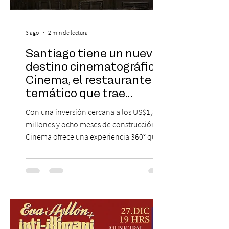
3 ago
2 min de lectura
Santiago tiene un nuevo
destino cinematográfico:
Cinema, el restaurante
temático que trae
Hollywood a Chile
Con una inversión cercana a los US$1,3
millones y ocho meses de construcción,
Cinema ofrece una experiencia 360° que
combina gastronomía, escenografía
cinematográfica y actores en vivo,
recreando algunos de los universos más
icónicos del cine. Patio Bellavista suma
una nueva atracción a su oferta
gastronómica y turística con la apertura de
Cinema, un restaurante temático