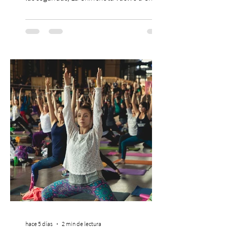
Sí, otra vez. Y no, no es casualidad.
Después de agotar entradas en su primer
paso por Santiago en 2025, el grupo
cómico-musical más viral del momento
retorna al Teatro Estudio 13 con dos
funciones, el 14 y 15 de agosto de 2026,
para que nadie se quede con las ganas (de
nuevo). Llegan con la confianza de quien
ha hecho sold-out en Colombia, Miami,
hace 5 días
2 min de lectura