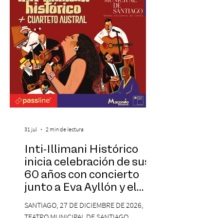
inspirado en el concepto de un museo de
Hollywood, que promete transportar a sus
visitantes a distintos
31 jul
2 min de lectura
Inti-Illimani Histórico
inicia celebración de sus
60 años con concierto
junto a Eva Ayllón y el
Cuarteto Austral en el
SANTIAGO, 27 DE DICIEMBRE DE 2026,
Teatro Municipal de
TEATRO MUNICIPAL DE SANTIAGO