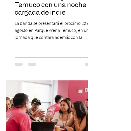
Temuco con una noche
cargada de indie
La banda se presentará el próximo 22 de
agosto en Parque Arena Temuco, en una
jornada que contará además con la
participación de los temuquenses “Todos
Mis Amigos Están Tristes”. El próximo 22 de
agosto, el Parque Arena Temuco será
escenario de una noche dedicada al indie
con la presentación de Candelabro,
banda que llegará a la capital de La
Araucanía para ofrecer un show cargado
de energía, guitarras y canciones que han
marcado su breve pero exitosa trayectoria.
La jornad