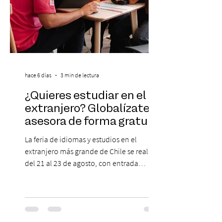
hace 6 días
3 min de lectura
¿Quieres estudiar en el
extranjero? Globalízate te
asesora de forma gratuita
La feria de idiomas y estudios en el
extranjero más grande de Chile se realizará
del 21 al 23 de agosto, con entrada
gratuita, asesoría personalizada y test de
inglés con entrega de certificado. En un
escenario en que los idiomas mantienen
un papel relevante para acceder a