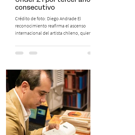
consecutivo
Crédito de foto: Diego Andrade El
reconocimiento reafirma el ascenso
internacional del artista chileno, quien
continúa impulsando el reggaetón chileno
en la escena global. MIAMI, FL (3 de agosto
de 2026) — FloyyMenor ha sido
reconocido por Billboard en su lista 21
Under 21 por tercer año consecutivo,
formando parte una vez más de la
selección anual de la publicación que
destaca a los artistas menores de 21 años
más influyentes de la industria musical.
Este reconocimiento reaf