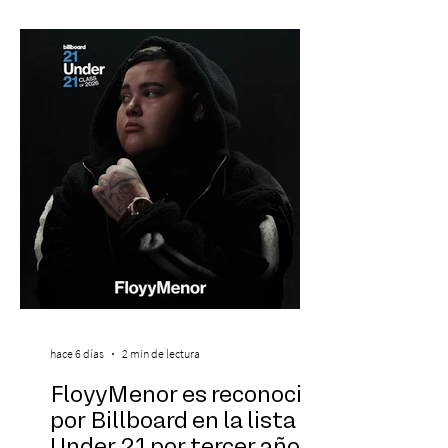
oportunidades académicas y
desenvolverse en contextos
internacionales, los resultados más
recientes muestran que Chile todavía
enfrenta importantes desafíos en su
aprendizaje. Según el estudio global EF
Eng
hace 6 días
2 min de lectura
FloyyMenor es reconocido
por Billboard en la lista 21
Under 21 por tercer año