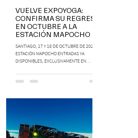
VUELVE EXPOYOGA:
CONFIRMA SU REGRESO
EN OCTUBRE A LA
ESTACIÓN MAPOCHO
SANTIAGO, 17 Y 18 DE OCTUBRE DE 2026,
ESTACIÓN MAPOCHO ENTRADAS YA
DISPONIBLES, EXCLUSIVAMENTE EN
PASSLINE.COM ExpoYoga regresa en 2026
con una edición renovada que reunirá
yoga, bienestar y vida consciente, con la
participación de Paramsahej Singh,
Antonella Orsini, Yoga Woman y más
exponentes que serán confirmados
próximamente. ExpoYoga se realizará los
días 17 y 18 de octubre de 2026 en el
Centro Cultural Estación Mapocho, espacio
que albergará durante dos jornadas una