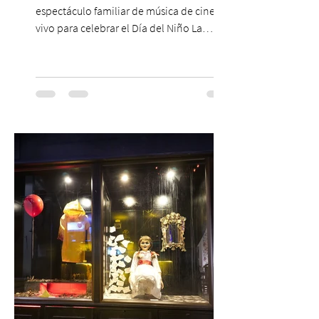
espectáculo familiar de música de cine en
vivo para celebrar el Día del Niño La
Orquesta Filodramática de Chile invita a
las familias chilenas a vivir una experiencia
musical única e inolvidable con motivo del
Día del Niño. El espectáculo Hollywood
Symphonic Kids reunirá a lo mejor del cine
de todos los tiempos en un concierto en
vivo que combinará una orquesta
sinfónica en pleno, coro y una
sorprendente puesta en escena pensada
especialmente pa