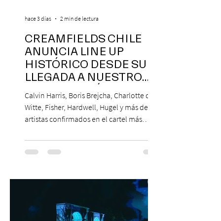
hace 3 días
2 min de lectura
CREAMFIELDS CHILE
ANUNCIA LINE UP
HISTÓRICO DESDE SU
LLEGADA A NUESTRO
NUESTRO PAÍS
Calvin Harris, Boris Brejcha, Charlotte de
Witte, Fisher, Hardwell, Hugel y más de 85
artistas confirmados en el cartel más
grande de la trayectoria del festival en
Chile. 14 y 15 de noviembre de 2026, Club
Hípico de Santiago. Últimos Weekend
Tickets disponibles en www.creamfields.cl,
con venta a través de Puntoticket.com
Creamfields Chile, el festival de música
electrónica más importante del país,
revela oficialmente el Lineup de su edición