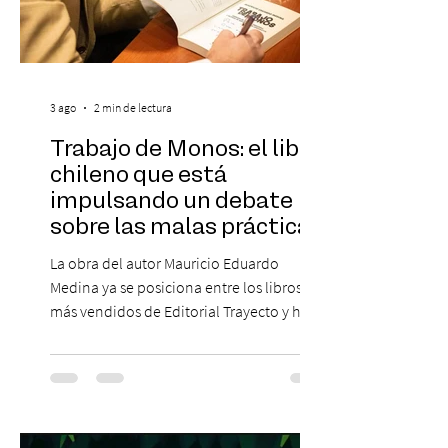
3 ago
2 min de lectura
Trabajo de Monos: el libro
chileno que está
impulsando un debate
sobre las malas prácticas
laborales y el futuro del
La obra del autor Mauricio Eduardo
trabajo
Medina ya se posiciona entre los libros
más vendidos de Editorial Trayecto y ha
dado origen a un decálogo de propuestas
para mejorar los procesos de selección
laboral en Chile. En un contexto donde el
agotamiento, la incertidumbre y las malas
experiencias laborales forman parte de la