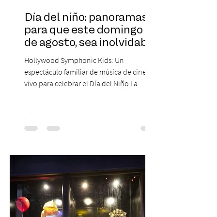
Día del niño: panoramas
para que este domingo 09
de agosto, sea inolvidable
Hollywood Symphonic Kids: Un
espectáculo familiar de música de cine en
vivo para celebrar el Día del Niño La
Orquesta Filodramática de Chile invita a
las familias chilenas a vivir una experiencia
musical única e inolvidable con motivo del
Día del Niño. El espectáculo Hollywood
Symphonic Kids reunirá a lo mejor del cine
de todos los tiempos en un concierto en
vivo que combinará una orquesta
sinfónica en pleno, coro y una
sorprendente puesta en escena pensada
especialmente pa