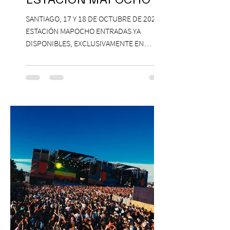
ESTACIÓN MAPOCHO
SANTIAGO, 17 Y 18 DE OCTUBRE DE 2026,
ESTACIÓN MAPOCHO ENTRADAS YA
DISPONIBLES, EXCLUSIVAMENTE EN
PASSLINE.COM ExpoYoga regresa en 2026
con una edición renovada que reunirá
yoga, bienestar y vida consciente, con la
participación de Paramsahej Singh,
Antonella Orsini, Yoga Woman y más
exponentes que serán confirmados
próximamente. ExpoYoga se realizará los
días 17 y 18 de octubre de 2026 en el
Centro Cultural Estación Mapocho, espacio
que albergará durante dos jornadas una
pro