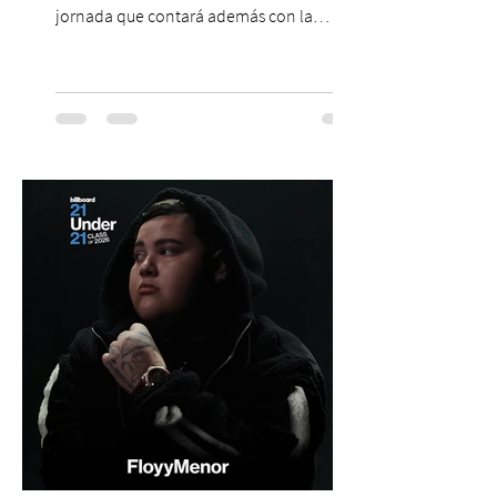
jornada que contará además con la
participación de los temuquenses “Todos
Mis Amigos Están Tristes”. El próximo 22 de
agosto, el Parque Arena Temuco será
escenario de una noche dedicada al indie
con la presentación de Candelabro,
banda que llegará a la capital de La
Araucanía para ofrecer un show cargado
de energía, guitarras y canciones que han
marcado su breve pero exitosa trayectoria.
La jornad