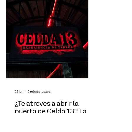
través de Passline. Hay artistas que marcan
una época y otros que construyen la
historia. Carl Cox pertenece a esta última
categoría. Considerado una de las figura
28 jul
2 min de lectura
¿Te atreves a abrir la
puerta de Celda 13? La
nuevaexperiencia
inmersiva de terror que