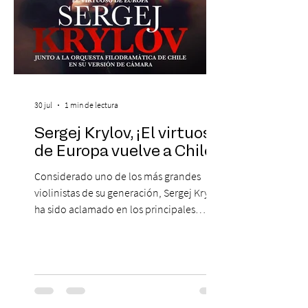
30 jul
1 min de lectura
Sergej Krylov, ¡El virtuoso
de Europa vuelve a Chile!
Considerado uno de los más grandes
violinistas de su generación, Sergej Krylov
ha sido aclamado en los principales
escenarios del mundo, desde el
Concertgebouw de Ámsterdam hasta el
Teatro alla Scala de Milán. Ahora vuelve al
escenario del Teatro CA660 para
protagonizar una velada extraordinaria
donde se encontrarán dos de las obras