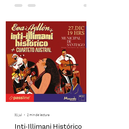
recreando algunos de los universos más
icónicos del cine. Patio Bellavista suma
una nueva atracción a su oferta
gastronómica y turística con la apertura de
Cinema, un restaurante temático
inspirado en el concepto de un museo de
Hollywood, que promete transportar a sus
visitantes a distintos
31 jul
2 min de lectura
Inti-Illimani Histórico