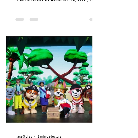
dado origen a un decálogo de propuestas
para mejorar los procesos de selección
laboral en Chile. En un contexto donde el
agotamiento, la incertidumbre y las malas
experiencias laborales forman parte de la
realidad de miles de trabajadores, Trabajo
de Monos – Reflexiones de la Selva
Corporativa, del autor Mauricio Eduardo
Medina, ha trascendido el ámbito editorial
hace 5 días
3 min de lectura