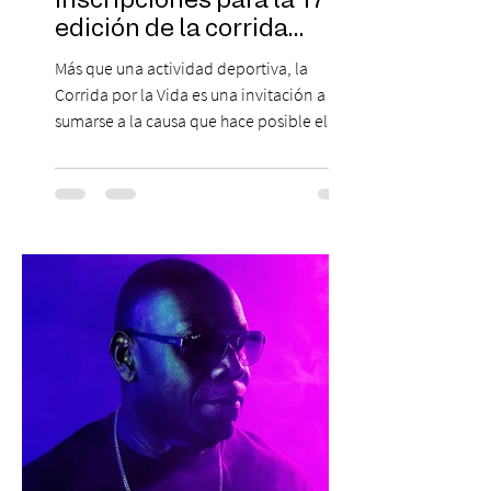
inscripciones para la 17ª
edición de la corrida
solidaria
Más que una actividad deportiva, la
Corrida por la Vida es una invitación a
sumarse a la causa que hace posible el
trabajo que Corporación Yo Mujer
desarrolla durante todo el año: brindar
orientación, contención y apoyo
profesional a personas que viven la
experiencia del cáncer de mama y a sus
familias, además de impulsar la detección
temprana, porque la información también
es una forma de acompañar. Con este
propósito, la Corporación realizará la 17ª
Corrida por la Vida, e