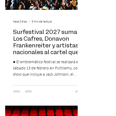
hace 3 días
3 min de lectura
Surfestival 2027 suma a
Los Cafres, Donavon
Frankenreiter y artistas
nacionales al cartel que
encabeza Jack Johnson
● El emblemático festival se realizará el
sábado 13 de febrero en Pichilemu, con un
show que incluye a Jack Johnson, el
máximo referente de la cultura del surf. ●
El lunes 10 de agosto comienza la
Preventa Exclusiva Santander con 30%
descuento (por 48 horas o hasta agotar
stock). Posterior a esta preventa exclusiva
se da inicio a la segunda etapa con una