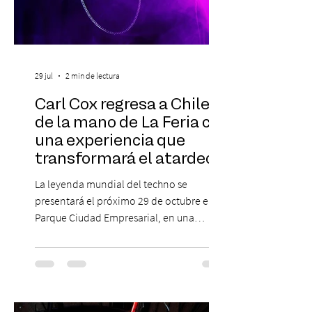
29 jul
2 min de lectura
Carl Cox regresa a Chile
de la mano de La Feria con
una experiencia que
transformará el atardecer
del jueves en una
La leyenda mundial del techno se
celebración de música
presentará el próximo 29 de octubre en
electrónica
Parque Ciudad Empresarial, en una
edición especial de ON TOUR que invita a
vivir una jornada de música, comunidad y
cultura electrónica desde las 18:00 horas.
Las entradas estarán disponibles desde el
viernes 31 de julio, a las 13:00 horas, a