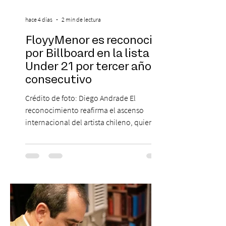
hace 4 días
2 min de lectura
FloyyMenor es reconocido
por Billboard en la lista 21
Under 21 por tercer año
consecutivo
Crédito de foto: Diego Andrade El
reconocimiento reafirma el ascenso
internacional del artista chileno, quien
continúa impulsando el reggaetón chileno
en la escena global. MIAMI, FL (3 de agosto
de 2026) — FloyyMenor ha sido
reconocido por Billboard en su lista 21
Under 21 por tercer año consecutivo,
formando parte una vez más de la
selección anual de la publicación que
destaca a los artistas menores de 21 años