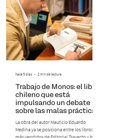
más influyentes de la industria musical.
Este reconocimiento reaf
hace 5 días
2 min de lectura
Trabajo de Monos: el libro
chileno que está
impulsando un debate
sobre las malas prácticas
laborales y el futuro del
La obra del autor Mauricio Eduardo
trabajo
Medina ya se posiciona entre los libros
más vendidos de Editorial Trayecto y ha