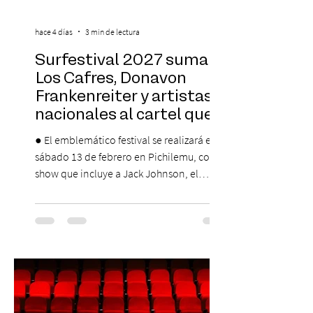
hace 4 días
3 min de lectura
Surfestival 2027 suma a
Los Cafres, Donavon
Frankenreiter y artistas
nacionales al cartel que
encabeza Jack Johnson
● El emblemático festival se realizará el
sábado 13 de febrero en Pichilemu, con un
show que incluye a Jack Johnson, el
máximo referente de la cultura del surf. ●
El lunes 10 de agosto comienza la
Preventa Exclusiva Santander con 30%
descuento (por 48 horas o hasta agotar
stock). Posterior a esta preventa exclusiva
se da inicio a la segunda etapa con una
preventa con 20% descuento para los
clientes del mismo banco y 20% para las