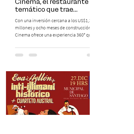
Cinema, el restaurante
temático que trae
Hollywood a Chile
Con una inversión cercana a los US$1,3
millones y ocho meses de construcción,
Cinema ofrece una experiencia 360° que
combina gastronomía, escenografía
cinematográfica y actores en vivo,
recreando algunos de los universos más
icónicos del cine. Patio Bellavista suma
una nueva atracción a su oferta
gastronómica y turística con la apertura de
Cinema, un restaurante temático
inspirado en el concepto de un museo de
Hollywood, que promete transportar a sus
visitantes a distintos