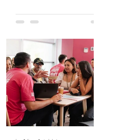
participación de los temuquenses “Todos
Mis Amigos Están Tristes”. El próximo 22 de
agosto, el Parque Arena Temuco será
escenario de una noche dedicada al indie
con la presentación de Candelabro,
banda que llegará a la capital de La
Araucanía para ofrecer un show cargado
de energía, guitarras y canciones que han
marcado su breve pero exitosa trayectoria.
La jornad