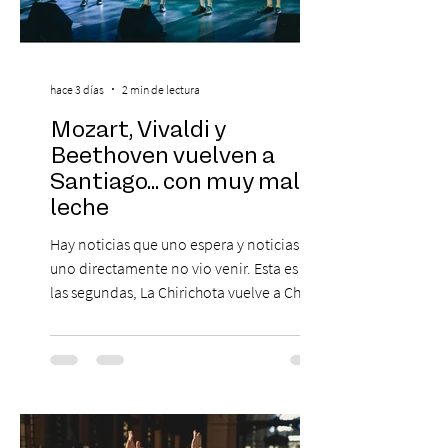
hace 3 días
2 min de lectura
Mozart, Vivaldi y
Beethoven vuelven a
Santiago... con muy mala
leche
Hay noticias que uno espera y noticias que
uno directamente no vio venir. Esta es de
las segundas, La Chirichota vuelve a Chile.
Sí, otra vez. Y no, no es casualidad.
Después de agotar entradas en su primer
paso por Santiago en 2025, el grupo
cómico-musical más viral del momento
retorna al Teatro Estudio 13 con dos
funciones, el 14 y 15 de agosto de 2026,