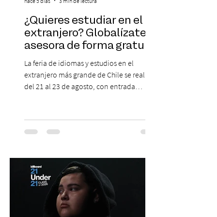
hace 5 días
3 min de lectura
¿Quieres estudiar en el
extranjero? Globalízate te
asesora de forma gratuita
La feria de idiomas y estudios en el
extranjero más grande de Chile se realizará
del 21 al 23 de agosto, con entrada
gratuita, asesoría personalizada y test de
inglés con entrega de certificado. En un
escenario en que los idiomas mantienen
un papel relevante para acceder a
oportunidades académicas y
desenvolverse en contextos
internacionales, los resultados más
recientes muestran que Chile todavía
enfrenta importantes desafíos en su
aprendizaje. Según el estudio global EF
Eng