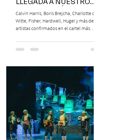
LLEGADA A NUESTRO
NUESTRO PAÍS
Calvin Harris, Boris Brejcha, Charlotte de
Witte, Fisher, Hardwell, Hugel y más de 85
artistas confirmados en el cartel más
grande de la trayectoria del festival en
Chile. 14 y 15 de noviembre de 2026, Club
Hípico de Santiago. Últimos Weekend
Tickets disponibles en www.creamfields.cl,
con venta a través de Puntoticket.com
Creamfields Chile, el festival de música
electrónica más importante del país,
revela oficialmente el Lineup de su edición
2026. Calvin Harris, Boris Bre