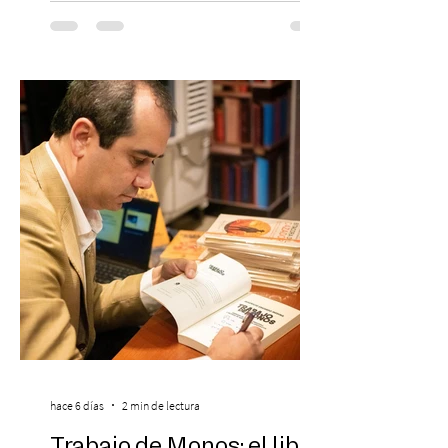
en la escena global. MIAMI, FL (3 de agosto
de 2026) — FloyyMenor ha sido
reconocido por Billboard en su lista 21
Under 21 por tercer año consecutivo,
formando parte una vez más de la
selección anual de la publicación que
destaca a los artistas menores de 21 años
más influyentes de la industria musical.
Este reconocimiento reaf
hace 6 días
2 min de lectura
Trabajo de Monos: el libro