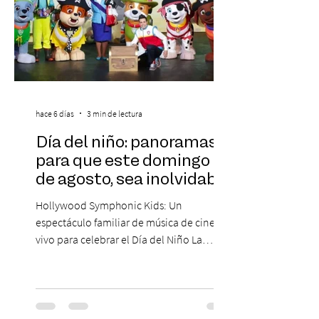
hace 6 días
3 min de lectura
Día del niño: panoramas
para que este domingo 09
de agosto, sea inolvidable
Hollywood Symphonic Kids: Un
espectáculo familiar de música de cine en
vivo para celebrar el Día del Niño La
Orquesta Filodramática de Chile invita a
las familias chilenas a vivir una experiencia
musical única e inolvidable con motivo del
Día del Niño. El espectáculo Hollywood