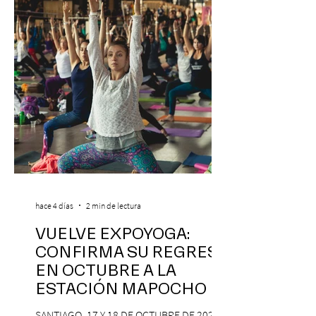
para que nadie se quede con las ganas (de
nuevo). Llegan con la confianza de quien
ha hecho sold-out en Colombia, Miami,
hace 4 días
2 min de lectura
VUELVE EXPOYOGA:
CONFIRMA SU REGRESO
EN OCTUBRE A LA
ESTACIÓN MAPOCHO
SANTIAGO, 17 Y 18 DE OCTUBRE DE 2026,