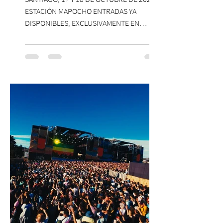
ESTACIÓN MAPOCHO ENTRADAS YA
DISPONIBLES, EXCLUSIVAMENTE EN
PASSLINE.COM ExpoYoga regresa en 2026
con una edición renovada que reunirá
yoga, bienestar y vida consciente, con la
participación de Paramsahej Singh,
Antonella Orsini, Yoga Woman y más
exponentes que serán confirmados
próximamente. ExpoYoga se realizará los
días 17 y 18 de octubre de 2026 en el
Centro Cultural Estación Mapocho, espacio
que albergará durante dos jornadas una
pro