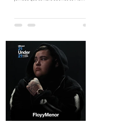
participación de los temuquenses “Todos
Mis Amigos Están Tristes”. El próximo 22 de
agosto, el Parque Arena Temuco será
escenario de una noche dedicada al indie
con la presentación de Candelabro,
banda que llegará a la capital de La
Araucanía para ofrecer un show cargado
de energía, guitarras y canciones que han
marcado su breve pero exitosa trayectoria.
La jornad