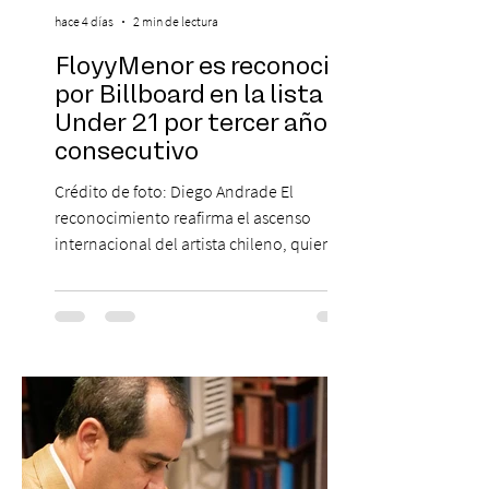
hace 4 días
2 min de lectura
FloyyMenor es reconocido
por Billboard en la lista 21
Under 21 por tercer año
consecutivo
Crédito de foto: Diego Andrade El
reconocimiento reafirma el ascenso
internacional del artista chileno, quien
continúa impulsando el reggaetón chileno
en la escena global. MIAMI, FL (3 de agosto
de 2026) — FloyyMenor ha sido
reconocido por Billboard en su lista 21
Under 21 por tercer año consecutivo,
formando parte una vez más de la
selección anual de la publicación que
destaca a los artistas menores de 21 años
más influyentes de la industria musical.