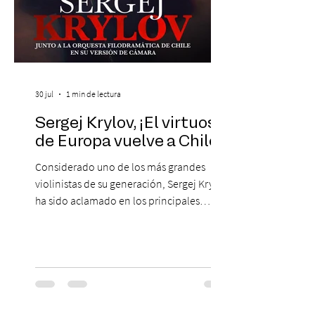
30 jul
1 min de lectura
Sergej Krylov, ¡El virtuoso
de Europa vuelve a Chile!
Considerado uno de los más grandes
violinistas de su generación, Sergej Krylov
ha sido aclamado en los principales
escenarios del mundo, desde el
Concertgebouw de Ámsterdam hasta el
Teatro alla Scala de Milán. Ahora vuelve al
escenario del Teatro CA660 para
protagonizar una velada extraordinaria
donde se encontrarán dos de las obras