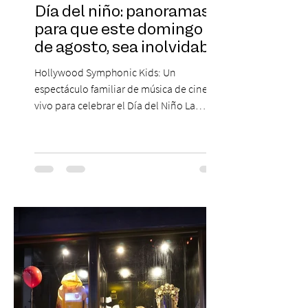
Día del niño: panoramas
para que este domingo 09
de agosto, sea inolvidable
Hollywood Symphonic Kids: Un
espectáculo familiar de música de cine en
vivo para celebrar el Día del Niño La
Orquesta Filodramática de Chile invita a
las familias chilenas a vivir una experiencia
musical única e inolvidable con motivo del
Día del Niño. El espectáculo Hollywood
Symphonic Kids reunirá a lo mejor del cine
de todos los tiempos en un concierto en
vivo que combinará una orquesta
sinfónica en pleno, coro y una
sorprendente puesta en escena pensada
especialmente pa