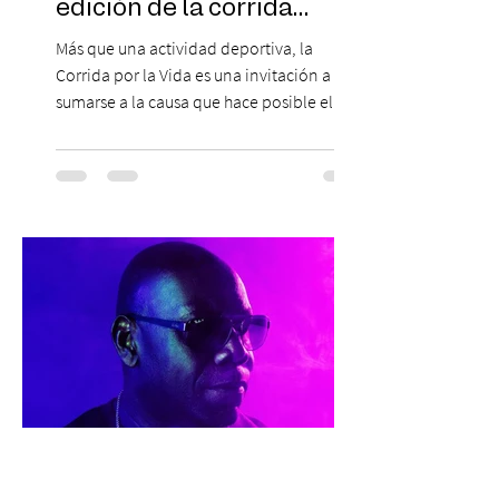
edición de la corrida
solidaria
Más que una actividad deportiva, la
Corrida por la Vida es una invitación a
sumarse a la causa que hace posible el
trabajo que Corporación Yo Mujer
desarrolla durante todo el año: brindar
orientación, contención y apoyo
profesional a personas que viven la
experiencia del cáncer de mama y a sus
familias, además de impulsar la detección
temprana, porque la información también
es una forma de acompañar. Con este
propósito, la Corporación realizará la 17ª
Corrida por la Vida, e