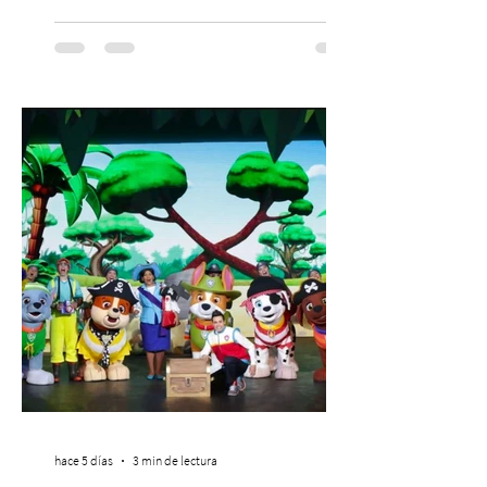
dado origen a un decálogo de propuestas
para mejorar los procesos de selección
laboral en Chile. En un contexto donde el
agotamiento, la incertidumbre y las malas
experiencias laborales forman parte de la
realidad de miles de trabajadores, Trabajo
de Monos – Reflexiones de la Selva
Corporativa, del autor Mauricio Eduardo
Medina, ha trascendido el ámbito editorial
hace 5 días
3 min de lectura