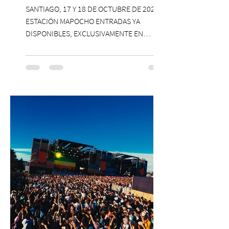
SANTIAGO, 17 Y 18 DE OCTUBRE DE 2026,
ESTACIÓN MAPOCHO ENTRADAS YA
DISPONIBLES, EXCLUSIVAMENTE EN
PASSLINE.COM ExpoYoga regresa en 2026
con una edición renovada que reunirá
yoga, bienestar y vida consciente, con la
participación de Paramsahej Singh,
Antonella Orsini, Yoga Woman y más
exponentes que serán confirmados
próximamente. ExpoYoga se realizará los
días 17 y 18 de octubre de 2026 en el
Centro Cultural Estación Mapocho, espacio
que albergará durante dos jornadas una
pro