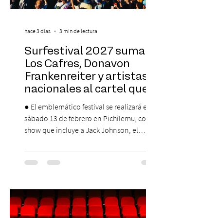
hace 3 días
3 min de lectura
Surfestival 2027 suma a
Los Cafres, Donavon
Frankenreiter y artistas
nacionales al cartel que
encabeza Jack Johnson
● El emblemático festival se realizará el
sábado 13 de febrero en Pichilemu, con un
show que incluye a Jack Johnson, el
máximo referente de la cultura del surf. ●
El lunes 10 de agosto comienza la
Preventa Exclusiva Santander con 30%
descuento (por 48 horas o hasta agotar
stock). Posterior a esta preventa exclusiva
se da inicio a la segunda etapa con una
preventa con 20% descuento para los