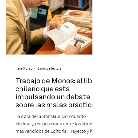
Este reconocimiento reaf
hace 5 días
2 min de lectura
Trabajo de Monos: el libro
chileno que está
impulsando un debate
sobre las malas prácticas
laborales y el futuro del
La obra del autor Mauricio Eduardo
trabajo
Medina ya se posiciona entre los libros
más vendidos de Editorial Trayecto y ha