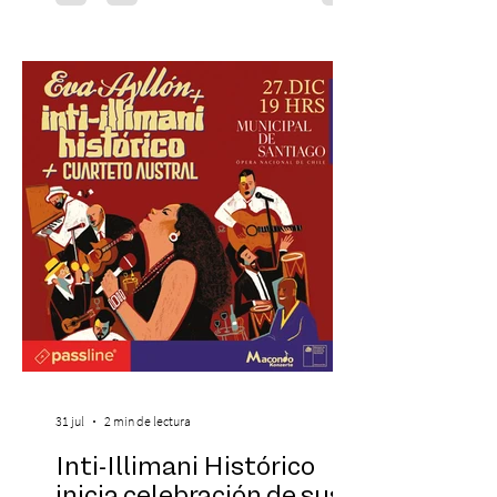
recreando algunos de los universos más
icónicos del cine. Patio Bellavista suma
una nueva atracción a su oferta
gastronómica y turística con la apertura de
Cinema, un restaurante temático
inspirado en el concepto de un museo de
Hollywood, que promete transportar a sus
visitantes a distintos
31 jul
2 min de lectura
Inti-Illimani Histórico
inicia celebración de sus