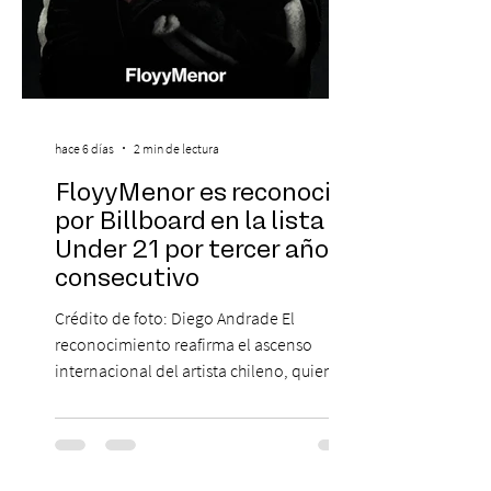
hace 6 días
2 min de lectura
FloyyMenor es reconocido
por Billboard en la lista 21
Under 21 por tercer año
consecutivo
Crédito de foto: Diego Andrade El
reconocimiento reafirma el ascenso
internacional del artista chileno, quien
continúa impulsando el reggaetón chileno
en la escena global. MIAMI, FL (3 de agosto
de 2026) — FloyyMenor ha sido
reconocido por Billboard en su lista 21