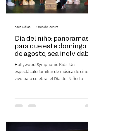
hace 6 días
3 min de lectura
Día del niño: panoramas
para que este domingo 09
de agosto, sea inolvidable
Hollywood Symphonic Kids: Un
espectáculo familiar de música de cine en
vivo para celebrar el Día del Niño La
Orquesta Filodramática de Chile invita a
las familias chilenas a vivir una experiencia
musical única e inolvidable con motivo del
Día del Niño. El espectáculo Hollywood
Symphonic Kids reunirá a lo mejor del cine
de todos los tiempos en un concierto en
vivo que combinará una orquesta