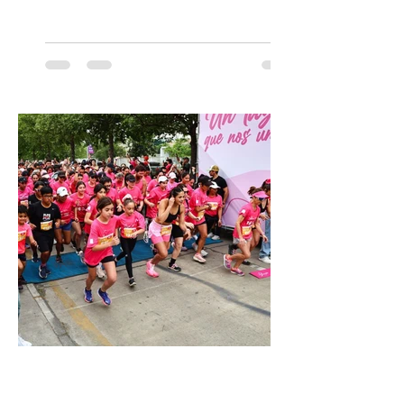
Concertgebouw de Ámsterdam hasta el
Teatro alla Scala de Milán. Ahora vuelve al
escenario del Teatro CA660 para
protagonizar una velada extraordinaria
donde se encontrarán dos de las obras
más fascinantes de la historia de la música:
Las Cuatro Estaciones de Antonio Vivaldi y
Las Cuatro Estaciones Porteñas de Astor
Piazzolla. Déja