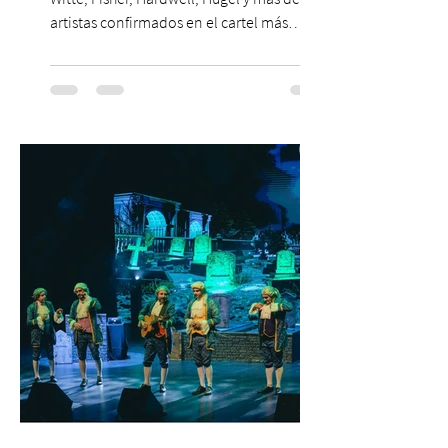
artistas confirmados en el cartel más
grande de la trayectoria del festival en
Chile. 14 y 15 de noviembre de 2026, Club
Hípico de Santiago. Últimos Weekend
Tickets disponibles en www.creamfields.cl,
con venta a través de Puntoticket.com
Creamfields Chile, el festival de música
electrónica más importante del país,
revela oficialmente el Lineup de su edición
2026. Calvin Harris, Boris Bre