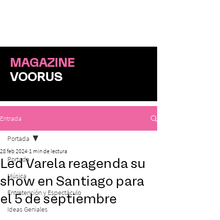
ME
NU
MAGAZINE
VOORUS
Entrada
Portada
28 feb 2024
1 min de lectura
Portada
Led Varela reagenda su
Música
show en Santiago para
Entretención y Espectáculo
el 5 de septiembre
Ideas Geniales