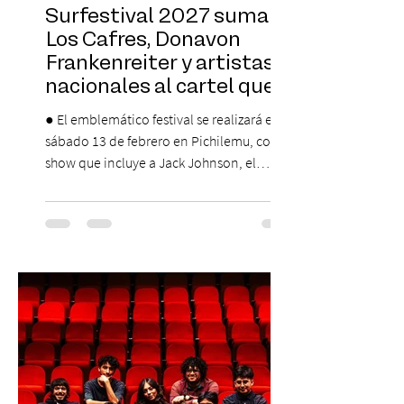
Surfestival 2027 suma a
Los Cafres, Donavon
Frankenreiter y artistas
nacionales al cartel que
encabeza Jack Johnson
● El emblemático festival se realizará el
sábado 13 de febrero en Pichilemu, con un
show que incluye a Jack Johnson, el
máximo referente de la cultura del surf. ●
El lunes 10 de agosto comienza la
Preventa Exclusiva Santander con 30%
descuento (por 48 horas o hasta agotar
stock). Posterior a esta preventa exclusiva
se da inicio a la segunda etapa con una
preventa con 20% descuento para los
clientes del mismo banco y 20% para las
personas que se pre inscribieron y el miérc