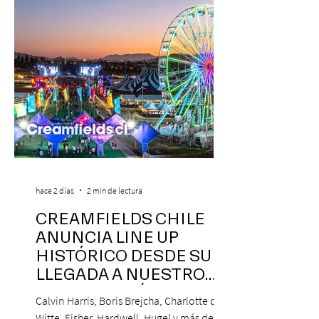
hace 2 días
2 min de lectura
CREAMFIELDS CHILE
ANUNCIA LINE UP
HISTÓRICO DESDE SU
LLEGADA A NUESTRO
NUESTRO PAÍS
Calvin Harris, Boris Brejcha, Charlotte de
Witte, Fisher, Hardwell, Hugel y más de 85