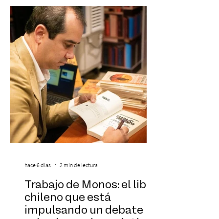
Under 21 por tercer año consecutivo,
formando parte una vez más de la
selección anual de la publicación que
destaca a los artistas menores de 21 años
más influyentes de la industria musical.
Este reconocimiento reaf
hace 6 días
2 min de lectura
Trabajo de Monos: el libro
chileno que está
impulsando un debate