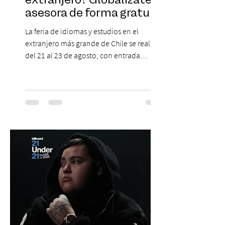
extranjero? Globalízate te
asesora de forma gratuita
La feria de idiomas y estudios en el
extranjero más grande de Chile se realizará
del 21 al 23 de agosto, con entrada
gratuita, asesoría personalizada y test de
inglés con entrega de certificado. En un
escenario en que los idiomas mantienen
un papel relevante para acceder a
oportunidades académicas y
desenvolverse en contextos
internacionales, los resultados más
recientes muestran que Chile todavía
enfrenta importantes desafíos en su
aprendizaje. Según el estudio global EF
Eng