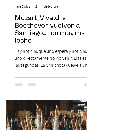
hace 3 días
2 min de lectura
Mozart, Vivaldi y
Beethoven vuelven a
Santiago... con muy mala
leche
Hay noticias que uno espera y noticias que
uno directamente no vio venir. Esta es de
las segundas, La Chirichota vuelve a Chile.
Sí, otra vez. Y no, no es casualidad.
Después de agotar entradas en su primer
paso por Santiago en 2025, el grupo
cómico-musical más viral del momento
retorna al Teatro Estudio 13 con dos
funciones, el 14 y 15 de agosto de 2026,
para que nadie se quede con las ganas (de
nuevo). Llegan con la confianza de quien
ha hecho sold-out en Colombia, Miami,