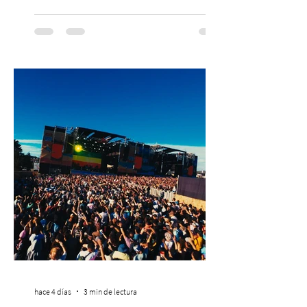
PASSLINE.COM ExpoYoga regresa en 2026
con una edición renovada que reunirá
yoga, bienestar y vida consciente, con la
participación de Paramsahej Singh,
Antonella Orsini, Yoga Woman y más
exponentes que serán confirmados
próximamente. ExpoYoga se realizará los
días 17 y 18 de octubre de 2026 en el
Centro Cultural Estación Mapocho, espacio
que albergará durante dos jornadas una
pro
hace 4 días
3 min de lectura