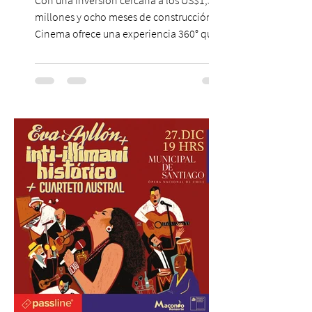
Con una inversión cercana a los US$1,3
millones y ocho meses de construcción,
Cinema ofrece una experiencia 360° que
combina gastronomía, escenografía
cinematográfica y actores en vivo,
recreando algunos de los universos más
icónicos del cine. Patio Bellavista suma
una nueva atracción a su oferta
gastronómica y turística con la apertura de
Cinema, un restaurante temático
inspirado en el concepto de un museo de
Hollywood, que promete transportar a sus
visitantes a distintos