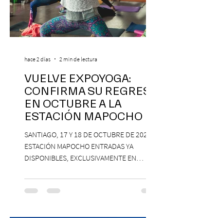
hace 2 días
2 min de lectura
VUELVE EXPOYOGA:
CONFIRMA SU REGRESO
EN OCTUBRE A LA
ESTACIÓN MAPOCHO
SANTIAGO, 17 Y 18 DE OCTUBRE DE 2026,
ESTACIÓN MAPOCHO ENTRADAS YA
DISPONIBLES, EXCLUSIVAMENTE EN
PASSLINE.COM ExpoYoga regresa en 2026
con una edición renovada que reunirá
yoga, bienestar y vida consciente, con la
participación de Paramsahej Singh,
Antonella Orsini, Yoga Woman y más