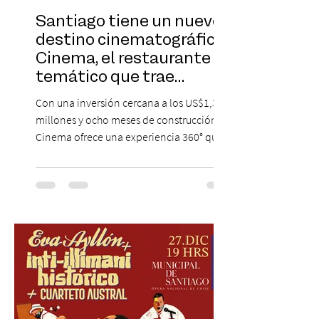
Santiago tiene un nuevo
destino cinematográfico:
Cinema, el restaurante
temático que trae
Hollywood a Chile
Con una inversión cercana a los US$1,3
millones y ocho meses de construcción,
Cinema ofrece una experiencia 360° que
combina gastronomía, escenografía
cinematográfica y actores en vivo,
recreando algunos de los universos más
icónicos del cine. Patio Bellavista suma
una nueva atracción a su oferta
gastronómica y turística con la apertura de
Cinema, un restaurante temático
inspirado en el concepto de un museo de
Hollywood, que promete transportar a sus
visitantes a distintos