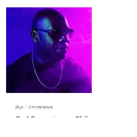
experiencia del cáncer de mama y a sus
familias, además de impulsar la detección
temprana, porque la información también
es una forma de acompañar. Con este
propósito, la Corporación realizará la 17ª
Corrida por la Vida, e
29 jul
2 min de lectura
Carl Cox regresa a Chile
de la mano de La Feria con
una experiencia que