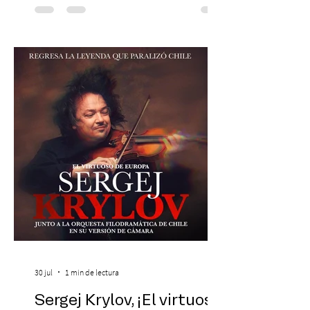
Chilena conmemorará su legado de 60
años el próximo 27 de diciembre, a las
19:00 horas, en el Teatro Municipal de
Santiago. La celebración reunirá a la
máxima exponente de la música popular
peruana, Eva Ayllón, al Cuarteto Austral y
un repertorio que recorrerá seis décadas
de obras que transformaron l
30 jul
1 min de lectura
Sergej Krylov, ¡El virtuoso