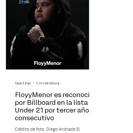
marcado su breve pero exitosa trayectoria.
La jornad
hace 3 días
2 min de lectura
FloyyMenor es reconocido
por Billboard en la lista 21
Under 21 por tercer año
consecutivo
Crédito de foto: Diego Andrade El