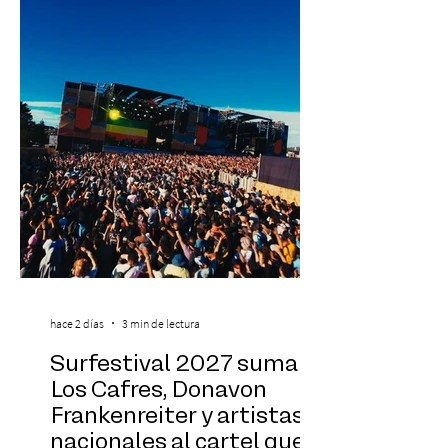
exponentes que serán confirmados
próximamente. ExpoYoga se realizará los
días 17 y 18 de octubre de 2026 en el
Centro Cultural Estación Mapocho, espacio
que albergará durante dos jornadas una
pro
hace 2 días
3 min de lectura
Surfestival 2027 suma a
Los Cafres, Donavon
Frankenreiter y artistas
nacionales al cartel que