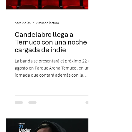
hace 2 días
2 min de lectura
Candelabro llega a
Temuco con una noche
cargada de indie
La banda se presentará el próximo 22 de
agosto en Parque Arena Temuco, en una
jornada que contará además con la
participación de los temuquenses “Todos
Mis Amigos Están Tristes”. El próximo 22 de
agosto, el Parque Arena Temuco será
escenario de una noche dedicada al indie
con la presentación de Candelabro,
banda que llegará a la capital de La
Araucanía para ofrecer un show cargado
de energía, guitarras y canciones que han