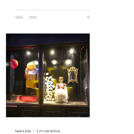
las familias chilenas a vivir una experiencia
musical única e inolvidable con motivo del
Día del Niño. El espectáculo Hollywood
Symphonic Kids reunirá a lo mejor del cine
de todos los tiempos en un concierto en
vivo que combinará una orquesta
sinfónica en pleno, coro y una
sorprendente puesta en escena pensada
especialmente pa
hace 4 días
2 min de lectura