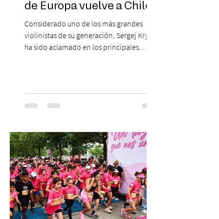
de Europa vuelve a Chile!
Considerado uno de los más grandes
violinistas de su generación, Sergej Krylov
ha sido aclamado en los principales
escenarios del mundo, desde el
Concertgebouw de Ámsterdam hasta el
Teatro alla Scala de Milán. Ahora vuelve al
escenario del Teatro CA660 para
protagonizar una velada extraordinaria
donde se encontrarán dos de las obras
más fascinantes de la historia de la música:
Las Cuatro Estaciones de Antonio Vivaldi y
Las Cuatro Estaciones Porteñas de Astor
Piazzolla. Déja