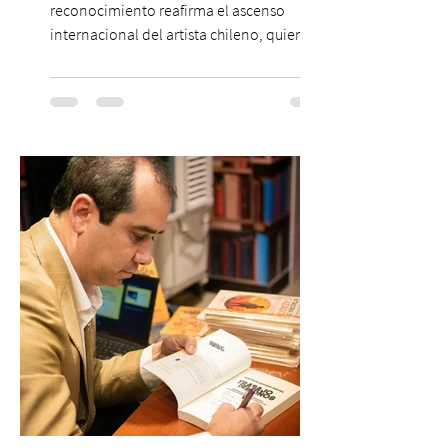
reconocimiento reafirma el ascenso
internacional del artista chileno, quien
continúa impulsando el reggaetón chileno
en la escena global. MIAMI, FL (3 de agosto
de 2026) — FloyyMenor ha sido
reconocido por Billboard en su lista 21
Under 21 por tercer año consecutivo,
formando parte una vez más de la
selección anual de la publicación que
destaca a los artistas menores de 21 años
más influyentes de la industria musical.
Este reconocimiento reaf