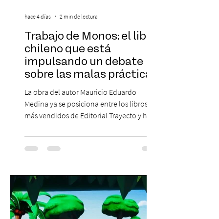
hace 4 días
2 min de lectura
Trabajo de Monos: el libro
chileno que está
impulsando un debate
sobre las malas prácticas
laborales y el futuro del
La obra del autor Mauricio Eduardo
trabajo
Medina ya se posiciona entre los libros
más vendidos de Editorial Trayecto y ha
dado origen a un decálogo de propuestas
para mejorar los procesos de selección
laboral en Chile. En un contexto donde el
agotamiento, la incertidumbre y las malas
experiencias laborales forman parte de la
realidad de miles de trabajadores, Trabajo
de Monos – Reflexiones de la Selva
Corporativa, del autor Mauricio Eduardo