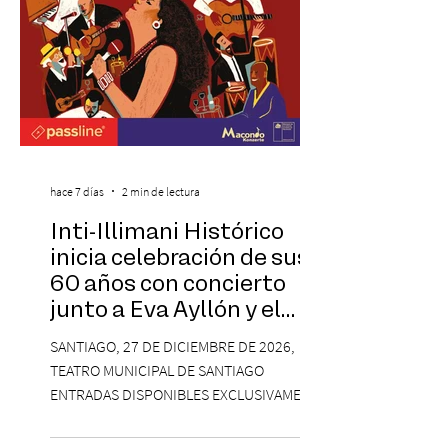
hace 7 días
2 min de lectura
Inti-Illimani Histórico
inicia celebración de sus
60 años con concierto
junto a Eva Ayllón y el
Cuarteto Austral en el
SANTIAGO, 27 DE DICIEMBRE DE 2026,
Teatro Municipal de
TEATRO MUNICIPAL DE SANTIAGO
Santiago
ENTRADAS DISPONIBLES EXCLUSIVAMENTE
EN PASSLINE.COM DESDE LAS 14:00 HRS. La
agrupación ícono de la Nueva Canción