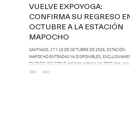
VUELVE EXPOYOGA:
CONFIRMA SU REGRESO E
OCTUBRE A LA ESTACIÓN
MAPOCHO
SANTIAGO, 17 Y 18 DE OCTUBRE DE 2026, ESTACIÓN
MAPOCHO ENTRADAS YA DISPONIBLES, EXCLUSIVAME
EN PASSLINE.COM ExpoYoga regresa en 2026 con una
edición renovada que reunirá yoga, bienestar y vida
consciente, con la participación de Paramsahej Singh
Antonella Orsini, Yoga Woman y más exponentes que
confirmados próximamente. ExpoYoga se realizará los
17 y 18 de octubre de 2026 en el Centro Cultural Esta
Mapocho, espacio que albergará durante dos jornad
pro