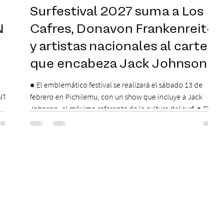
Surfestival 2027 suma a Los
N
Cafres, Donavon Frankenreiter
y artistas nacionales al cartel
que encabeza Jack Johnson
● El emblemático festival se realizará el sábado 13 de
NTE
febrero en Pichilemu, con un show que incluye a Jack
Johnson, el máximo referente de la cultura del surf. ● El
lunes 10 de agosto comienza la Preventa Exclusiva
,
Santander con 30% descuento (por 48 horas o hasta agotar
 serán
stock). Posterior a esta preventa exclusiva se da inicio a la
 días
segunda etapa con una preventa con 20% descuento para
ción
los clientes del mismo banco y 20% para las personas que
as una
se pre inscribieron y el miérc