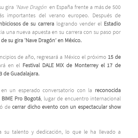
u gira 
‘Nave Dragón’
 en España frente a más de 500 
 más importantes del verano europeo. Después de 
biciosos de su carrera
 logrando vender el 
Estadio 
icia una nueva apuesta en su carrera con su paso por 
 de su gira ‘Nave Dragón’ en México.
incipios de año, regresará a México el próximo 
15 de 
ará en el 
Festival DALE MIX de Monterrey el 17 de 
3 de Guadalajara.
 en un esperado conversatorio con la 
reconocida 
o BIME Pro Bogotá
, lugar de encuentro internacional 
gó de 
cerrar dicho evento con un espectacular show 
 su talento y dedicación, lo que le ha llevado a 