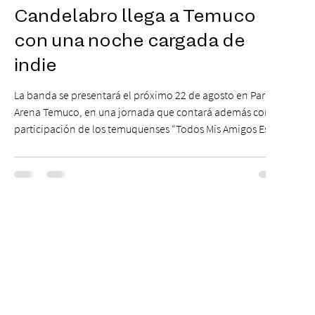
Candelabro llega a Temuco
con una noche cargada de
indie
La banda se presentará el próximo 22 de agosto en Parque
Arena Temuco, en una jornada que contará además con la
participación de los temuquenses “Todos Mis Amigos Están
Tristes”. El próximo 22 de agosto, el Parque Arena Temuco
será escenario de una noche dedicada al indie con la
presentación de Candelabro, banda que llegará a la capital
de La Araucanía para ofrecer un show cargado de energía,
guitarras y canciones que han marcado su breve pero
exitosa trayectoria. La jornad