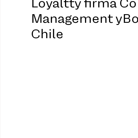
Loyaltty firma Co
Management yBo
Chile