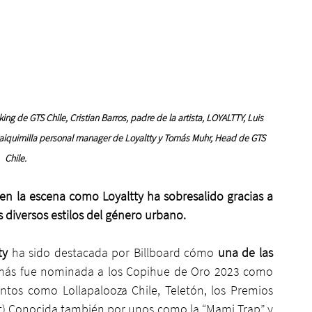
 de GTS Chile, Cristian Barros, padre de la artista, LOYALTTY, Luis 
uaiquimilla personal manager de Loyaltty y Tomás Muhr, Head de GTS 
Chile.
n la escena como Loyaltty ha sobresalido gracias a 
s diversos estilos del género urbano.
ty
 ha sido destacada por Billboard cómo 
una de las 
ás fue nominada a los Copihue de Oro 2023 como 
ntos como Lollapalooza Chile, Teletón, los Premios 
t).Conocida también por unos como la “Mami Trap” y 