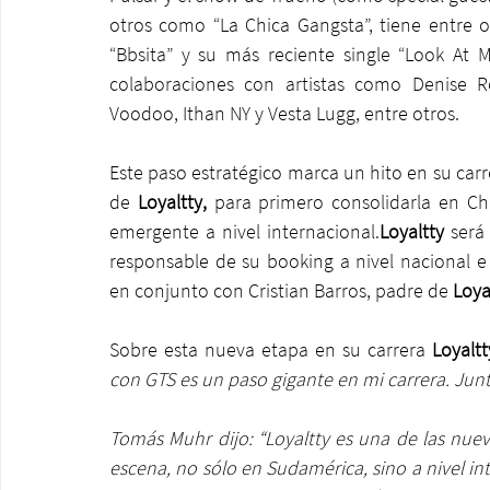
otros como “La Chica Gangsta”, tiene entre otr
“Bbsita” y su más reciente single “Look At M
colaboraciones con artistas como Denise Ro
Voodoo, Ithan NY y Vesta Lugg, entre otros.
Este paso estratégico marca un hito en su carre
de 
Loyaltty, 
para primero consolidarla en Chi
emergente a nivel internacional.
Loyaltty
 será
responsable de su booking a nivel nacional e
en conjunto con Cristian Barros, padre de 
Loya
Sobre esta nueva etapa en su carrera 
Loyaltt
con GTS es un paso gigante en mi carrera. Junt
Tomás Muhr dijo: “Loyaltty es una de las nue
escena, no sólo en Sudamérica, sino a nivel in