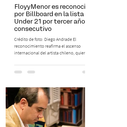
FloyyMenor es reconocido
por Billboard en la lista 21
Under 21 por tercer año
consecutivo
Crédito de foto: Diego Andrade El
reconocimiento reafirma el ascenso
internacional del artista chileno, quien
continúa impulsando el reggaetón chileno
en la escena global. MIAMI, FL (3 de agosto
de 2026) — FloyyMenor ha sido
reconocido por Billboard en su lista 21
Under 21 por tercer año consecutivo,
formando parte una vez más de la
selección anual de la publicación que
destaca a los artistas menores de 21 años
más influyentes de la industria musical.
Este reconocimiento reaf