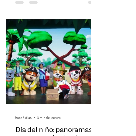
laboral en Chile. En un contexto donde el
agotamiento, la incertidumbre y las malas
experiencias laborales forman parte de la
realidad de miles de trabajadores, Trabajo
de Monos – Reflexiones de la Selva
Corporativa, del autor Mauricio Eduardo
Medina, ha trascendido el ámbito editorial
hace 5 días
3 min de lectura
Día del niño: panoramas