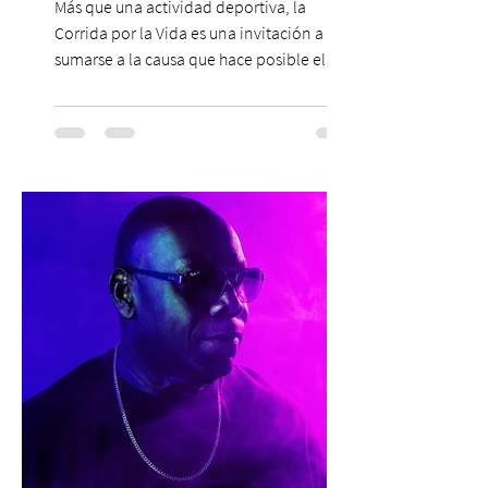
Más que una actividad deportiva, la
Corrida por la Vida es una invitación a
sumarse a la causa que hace posible el
trabajo que Corporación Yo Mujer
desarrolla durante todo el año: brindar
orientación, contención y apoyo
profesional a personas que viven la
experiencia del cáncer de mama y a sus
familias, además de impulsar la detección
temprana, porque la información también
es una forma de acompañar. Con este
propósito, la Corporación realizará la 17ª
Corrida por la Vida, e