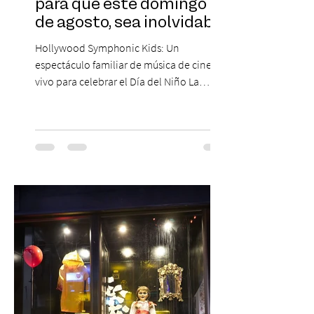
para que este domingo 09
de agosto, sea inolvidable
Hollywood Symphonic Kids: Un
espectáculo familiar de música de cine en
vivo para celebrar el Día del Niño La
Orquesta Filodramática de Chile invita a
las familias chilenas a vivir una experiencia
musical única e inolvidable con motivo del
Día del Niño. El espectáculo Hollywood
Symphonic Kids reunirá a lo mejor del cine
de todos los tiempos en un concierto en
vivo que combinará una orquesta
sinfónica en pleno, coro y una
sorprendente puesta en escena pensada
especialmente pa