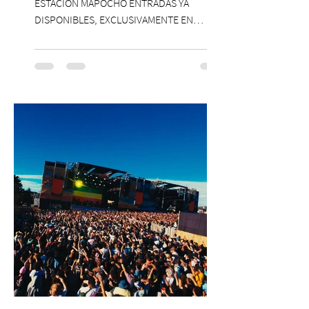
ESTACIÓN MAPOCHO ENTRADAS YA
DISPONIBLES, EXCLUSIVAMENTE EN
PASSLINE.COM ExpoYoga regresa en 2026
con una edición renovada que reunirá
yoga, bienestar y vida consciente, con la
participación de Paramsahej Singh,
Antonella Orsini, Yoga Woman y más
exponentes que serán confirmados
próximamente. ExpoYoga se realizará los
días 17 y 18 de octubre de 2026 en el
Centro Cultural Estación Mapocho, espacio
que albergará durante dos jornadas una
pro