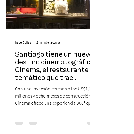
hace 5 días
2 min de lectura
Santiago tiene un nuevo
destino cinematográfico:
Cinema, el restaurante
temático que trae
Hollywood a Chile
Con una inversión cercana a los US$1,3
millones y ocho meses de construcción,
Cinema ofrece una experiencia 360° que
combina gastronomía, escenografía
cinematográfica y actores en vivo,
recreando algunos de los universos más
icónicos del cine. Patio Bellavista suma