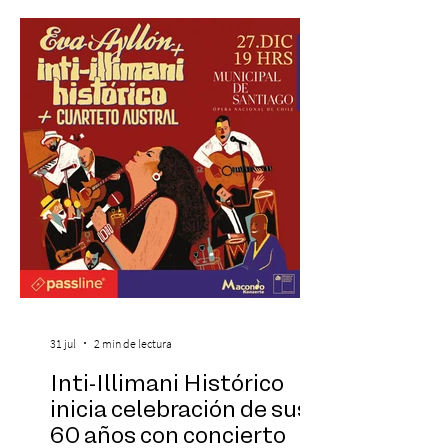
una nueva atracción a su oferta
gastronómica y turística con la apertura de
Cinema, un restaurante temático
inspirado en el concepto de un museo de
Hollywood, que promete transportar a sus
visitantes a distintos
31 jul
2 min de lectura
Inti-Illimani Histórico
inicia celebración de sus
60 años con concierto