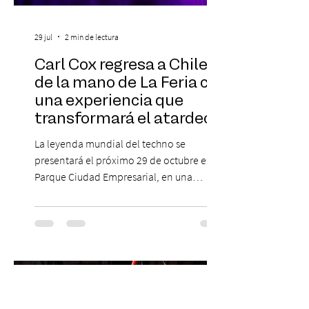
29 jul
2 min de lectura
Carl Cox regresa a Chile
de la mano de La Feria con
una experiencia que
transformará el atardecer
del jueves en una
La leyenda mundial del techno se
celebración de música
presentará el próximo 29 de octubre en
electrónica
Parque Ciudad Empresarial, en una
edición especial de ON TOUR que invita a
vivir una jornada de música, comunidad y
cultura electrónica desde las 18:00 horas.
Las entradas estarán disponibles desde el
viernes 31 de julio, a las 13:00 horas, a
través de Passline. Hay artistas que marcan
una época y otros que construyen la