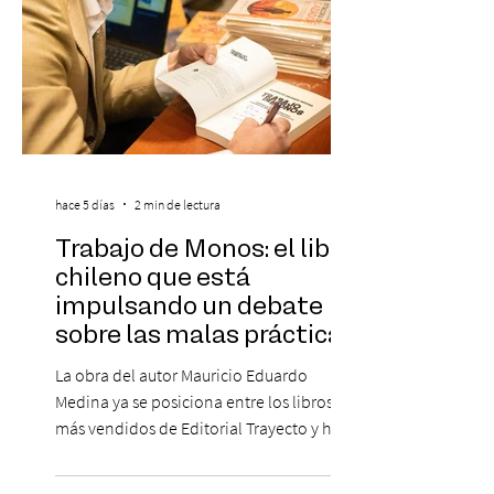
hace 5 días
2 min de lectura
Trabajo de Monos: el libro
chileno que está
impulsando un debate
sobre las malas prácticas
laborales y el futuro del
La obra del autor Mauricio Eduardo
trabajo
Medina ya se posiciona entre los libros
más vendidos de Editorial Trayecto y ha
dado origen a un decálogo de propuestas
para mejorar los procesos de selección