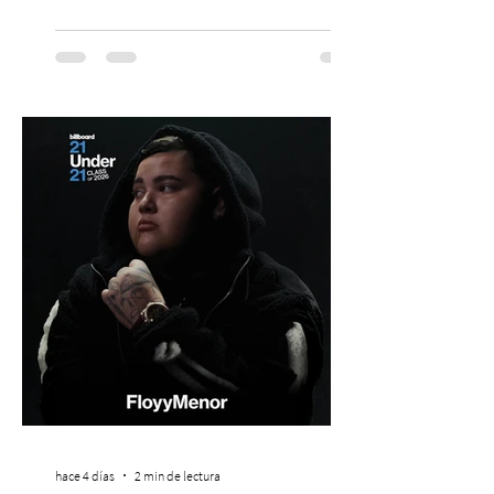
Mis Amigos Están Tristes”. El próximo 22 de
agosto, el Parque Arena Temuco será
escenario de una noche dedicada al indie
con la presentación de Candelabro,
banda que llegará a la capital de La
Araucanía para ofrecer un show cargado
de energía, guitarras y canciones que han
marcado su breve pero exitosa trayectoria.
La jornad
hace 4 días
2 min de lectura