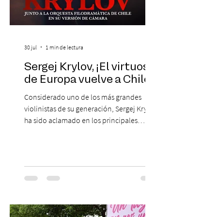
30 jul
1 min de lectura
Sergej Krylov, ¡El virtuoso
de Europa vuelve a Chile!
Considerado uno de los más grandes
violinistas de su generación, Sergej Krylov
ha sido aclamado en los principales
escenarios del mundo, desde el
Concertgebouw de Ámsterdam hasta el
Teatro alla Scala de Milán. Ahora vuelve al
escenario del Teatro CA660 para
protagonizar una velada extraordinaria
donde se encontrarán dos de las obras
más fascinantes de la historia de la música:
Las Cuatro Estaciones de Antonio Vivaldi y